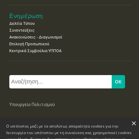
Ενημέρωση
Δελτία Τύπου
Συνεντεύξεις
Ανακοινώσεις - Διαγωνισμοί
Επιλογή Προσωπικού
Κεντρικά Συμβούλια ΥΠΠΟΑ
Υπουργείο Πολιτισμού
×
Μπουμπουλίνας 20-22, 106 82 Αθήνα
Ο ιστότοπος μαζί με τα απολύτως απαραίτητα cookies για την
Τηλ: +30 2131322100, 2131322421
mail: grplk@culture.gr
λειτουργία του ιστότοπου με τη συναίνεση σας χρησιμοποιεί cookies