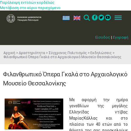
Παράλειψη εντολών κορδέλας
Μετάβαση στο κύριο περιεχόμενο
ελ
en
Search
Menu
Είσοδος
|
Εγγραφή
Αρχική
Δραστηριότητα
Σύγχρονος Πολιτισμός
Εκδηλώσεις
Φιλανθρωπικό Όπερα Γκαλά στο Αρχαιολογικό Μουσείο Θεσσαλονίκης
Φιλανθρωπικό Όπερα Γκαλά στο Αρχαιολογικό
Μουσείο Θεσσαλονίκης
​Με αφορμή την ημέρα
γενεθλίων της μεγάλης
Ελληνίδας ντίβας
ΜαρίαςΚάλλας και στο
πλαίσιο των 40 ετών από το
θάνατό της σας προσκαλούμε