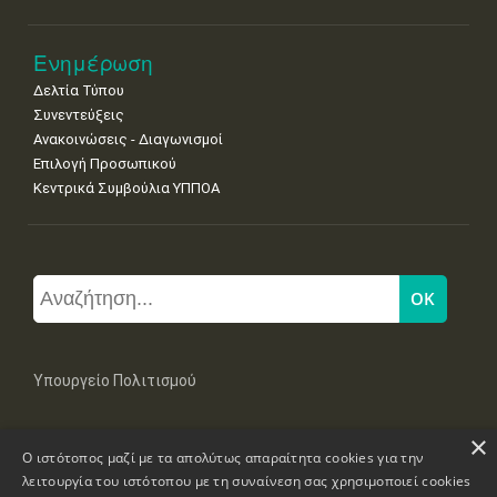
Ενημέρωση
Δελτία Τύπου
Συνεντεύξεις
Ανακοινώσεις - Διαγωνισμοί
Επιλογή Προσωπικού
Κεντρικά Συμβούλια ΥΠΠΟΑ
Υπουργείο Πολιτισμού
×
Μπουμπουλίνας 20-22, 106 82 Αθήνα
Ο ιστότοπος μαζί με τα απολύτως απαραίτητα cookies για την
Τηλ: +30 2131322100, 2131322421
mail: grplk@culture.gr
λειτουργία του ιστότοπου με τη συναίνεση σας χρησιμοποιεί cookies