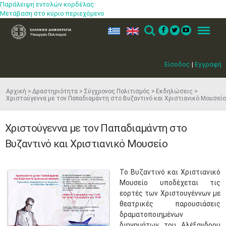
Παράλειψη εντολών κορδέλας
Μετάβαση στο κύριο περιεχόμενο
ελ
en
Search
Menu
Είσοδος
|
Εγγραφή
Αρχική
Δραστηριότητα
Σύγχρονος Πολιτισμός
Εκδηλώσεις
Χριστούγεννα με τον Παπαδιαμάντη στο Βυζαντινό και Χριστιανικό Μουσείο
Χριστούγεννα με τον Παπαδιαμάντη στο
Βυζαντινό και Χριστιανικό Μουσείο
Το Βυζαντινό και Χριστιανικό
Μουσείο υποδέχεται τις
εορτές των Χριστουγέννων με
θεατρικές παρουσιάσεις
δραματοποιημένων
διηγημάτων του Αλέξανδρου