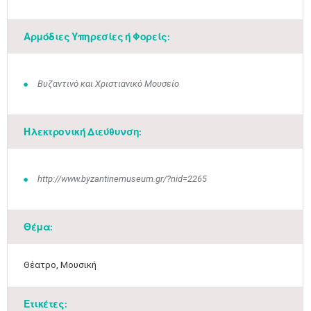
Αρμόδιες Υπηρεσίες ή Φορείς:
Βυζαντινό και Χριστιανικό Μουσείο
Ηλεκτρονική Διεύθυνση:
http://www.byzantinemuseum.gr/?nid=2265
Μαϊ
1
2
Θέμα:
•
•
3
4
5
6
7
8
9
Θέατρο, Μουσική
•
•
•
•
•
•
•
10
11
12
13
14
15
16
Ετικέτες:
•
•
•
•
•
•
•