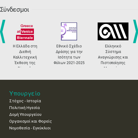
20
21
22
23
24
25
26
•
•
•
•
•
•
•
Σύνδεσμοι
27
28
29
30
Οκτ
1
2
3
•
•
•
•
•
•
•
4
5
6
7
8
9
10
•
•
•
•
•
•
•
prev
ne
Η Ελλάδα στη
Εθνικό Σχέδιο
Ελληνικό
Διεθνή
Δράσης για την
Σύστημα
11
12
13
14
15
16
17
Καλλιτεχνική
Ισότητα των
Αναγνώρισης και
•
•
•
•
•
•
•
Έκθεση της
Φύλων 2021-2025
Πιστοποίησης
Biennale
Μουσείων
18
19
20
21
22
23
24
Βενετίας
•
•
•
•
•
•
•
25
26
27
28
29
30
31
Υπουργείο
•
•
•
•
•
•
•
Στόχος - Ιστορία
Πολιτική Ηγεσία
Δομή Υπουργείου
Οργανισμοί και Φορείς
Νομοθεσία - Εγκύκλιοι