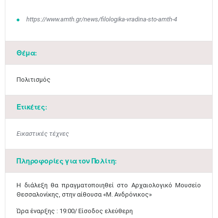
https://www.amth.gr/news/filologika-vradina-sto-amth-4
Θέμα:
Πολιτισμός
Μαϊ
1
2
•
•
Ετικέτες:
3
4
5
6
7
8
9
•
•
•
•
•
•
•
Εικαστικές τέχνες
10
11
12
13
14
15
16
•
•
•
•
•
•
•
Πληροφορίες για τον Πολίτη:
17
18
19
20
21
22
23
•
•
•
•
•
•
•
•
•
•
•
•
•
​Η διάλεξη θα πραγματοποιηθεί στο Αρχαιολογικό Μουσείο
Θεσσαλονίκης, στην αίθουσα «M. Ανδρόνικος»
24
25
26
27
28
29
30
•
•
•
•
•
•
•
Ώρα έναρξης : 19:00/ Είσοδος ελεύθερη