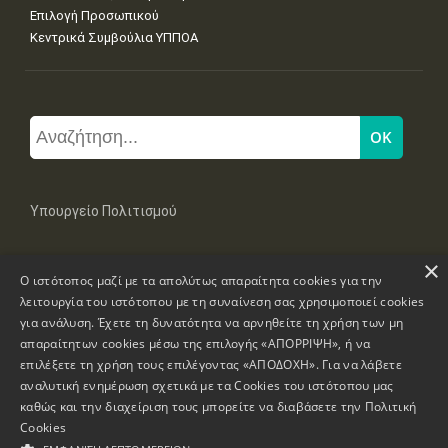
Επιλογή Προσωπικού
Κεντρικά Συμβούλια ΥΠΠΟΑ
Υπουργείο Πολιτισμού
×
Μπουμπουλίνας 20-22, 106 82 Αθήνα
Ο ιστότοπος μαζί με τα απολύτως απαραίτητα cookies για την
Τηλ: +30 2131322100, 2131322421
λειτουργία του ιστότοπου με τη συναίνεση σας χρησιμοποιεί cookies
mail: grplk@culture.gr
για ανάλυση. Έχετε τη δυνατότητα να αρνηθείτε τη χρήση των μη
απαραίτητων cookies μέσω της επιλογής «ΑΠΟΡΡΙΨΗ», ή να
επιλέξετε τη χρήση τους επιλέγοντας «ΑΠΟΔΟΧΗ». Για να λάβετε
αναλυτική ενημέρωση σχετικά με τα Cookies του ιστότοπου μας
καθώς και την διαχείριση τους μπορείτε να διαβάσετε την
Πολιτική
Πνευματικά Δικαιώματα © 1995-2026 Υπουργείο Πολιτισμού
Cookies