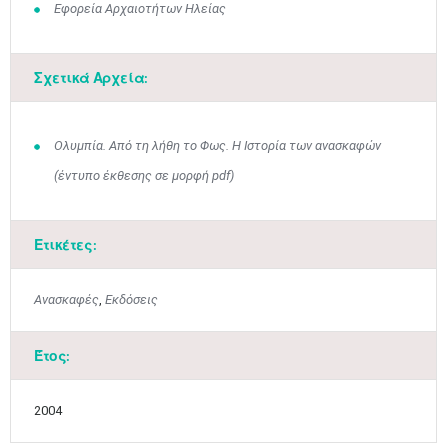
Εφορεία Αρχαιοτήτων Ηλείας
Σχετικά Αρχεία:
Ολυμπία. Από τη λήθη το Φως. Η Ιστορία των ανασκαφών
(έντυπο έκθεσης σε μορφή pdf)
Ετικέτες:
Ανασκαφές
,
Εκδόσεις
Έτος:
Ιουν
1
2
3
4
5
6
•
•
•
•
•
•
2004
7
8
9
10
11
12
13
•
•
•
•
•
•
•