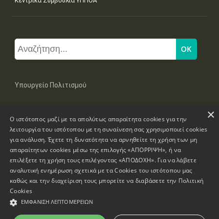
Κεντρικά Συμβούλια ΥΠΠΟΑ
Υπουργείο Πολιτισμού
×
Μπουμπουλίνας 20-22, 106 82 Αθήνα
Ο ιστότοπος μαζί με τα απολύτως απαραίτητα cookies για την
Τηλ: +30 2131322100, 2131322421
mail: grplk@culture.gr
λειτουργία του ιστότοπου με τη συναίνεση σας χρησιμοποιεί cookies
για ανάλυση. Έχετε τη δυνατότητα να αρνηθείτε τη χρήση των μη
απαραίτητων cookies μέσω της επιλογής «ΑΠΟΡΡΙΨΗ», ή να
επιλέξετε τη χρήση τους επιλέγοντας «ΑΠΟΔΟΧΗ». Για να λάβετε
αναλυτική ενημέρωση σχετικά με τα Cookies του ιστότοπου μας
καθώς και την διαχείριση τους μπορείτε να διαβάσετε την
Πολιτική
Πνευματικά Δικαιώματα © 1995-2026 Υπουργείο Πολιτισμού
Cookies
ΕΜΦΆΝΙΣΗ ΛΕΠΤΟΜΕΡΕΙΏΝ
Πληροφορίες Ιστοσελίδας
Δήλωση Προσβασιμότητας