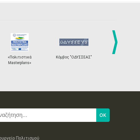
next
«Πολιτιστικά
Κόμβος "ΟΔΥΣΣΕΑΣ"
Ηλεκτρονικό
Masterplans»
Εισιτηρ
ουργείο Πολιτισμού