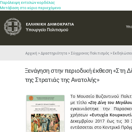
Παράλειψη εντολών κορδέλας
Μετάβαση στο κύριο περιεχόμενο
Υπ
Αρχική
Δραστηριότητα
Σύγχρονος Πολιτισμός
Εκδηλώσε
Ξενάγηση στην περιοδική έκθεση «Στη 
της Στρατιάς της Ανατολής»
Το Μουσείο Βυζαντινού Πολιτ
με τίτλο
«Στη Δίνη του Μεγάλο
εγκαινιάστηκε την Παρασκ
χρήσεων
«Ευτυχία Κουρκουτί
Δεκεμβρίου 2017 έως τις 30
εντάσσεται στο Κεντρικό Πρόγ