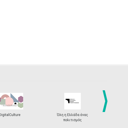
next
DigitalCulture
Όλη η Ελλάδα ένας
Πρόγραμμα Δι
πολιτισμός