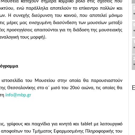
τα Μουσεία κατέχουν σήμερα κομβικό ρόλο στις σχέσεις που
ικτύου, ενώ παράλληλα αποτελούν το επίκεντρο πολλών και
ύων. Η συνεχής διεύρυνση του κοινού, που αποτελεί μόνιμο
στις μέρες μας ενισχυμένη διασύνδεση των μουσείων μεταξύ
 νέες προσεγγίσεις απαιτούνται για τη διάδοση της μουσειακής
αναλογική τους μορφή).
όγραμμα
 ιστοσελίδα του Μουσείου στην οποία θα παρουσιαστούν
Ε
της Θεσσαλονίκης στο α΄ μισό του 20ού αιώνα, τις οποίες θα
νση
info@mbp.gr
 γρίφους και παιχνίδια για κινητά και tablet με λειτουργικό
δα αποφοίτων του Τμήματος Εφαρμοσμένης Πληροφορικής του