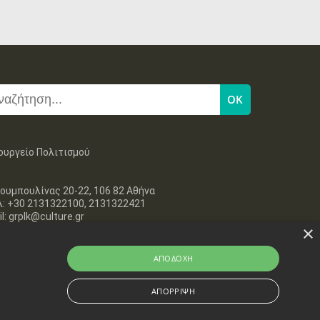
ουργείο Πολιτισμού
ουμπουλίνας 20-22, 106 82 Αθήνα
λ: +30 2131322100, 2131322421
l: grplk@culture.gr
×
ΑΠΟΔΟΧΉ
ΑΠΌΡΡΙΨΗ