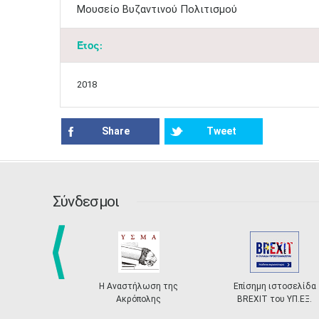
Μουσείο Βυζαντινού Πολιτισμού​​
Έτος:
2018
Share
Tweet
Σύνδεσμοι
prev
Η Αναστήλωση της
Επίσημη ιστοσελίδα
Ακρόπολης
BREXIT του ΥΠ.ΕΞ.