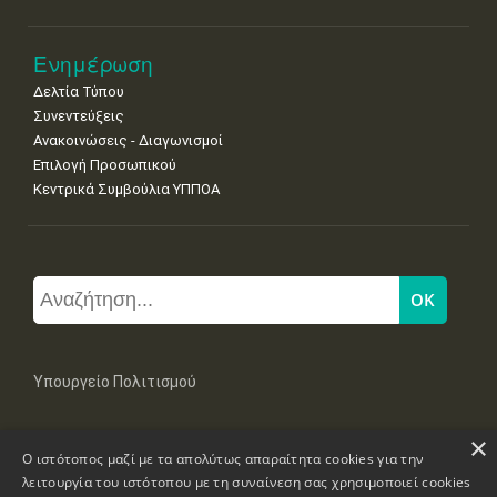
Ενημέρωση
Δελτία Τύπου
Συνεντεύξεις
Ανακοινώσεις - Διαγωνισμοί
Επιλογή Προσωπικού
Κεντρικά Συμβούλια ΥΠΠΟΑ
Υπουργείο Πολιτισμού
×
Μπουμπουλίνας 20-22, 106 82 Αθήνα
Ο ιστότοπος μαζί με τα απολύτως απαραίτητα cookies για την
Τηλ: +30 2131322100, 2131322421
mail: grplk@culture.gr
λειτουργία του ιστότοπου με τη συναίνεση σας χρησιμοποιεί cookies