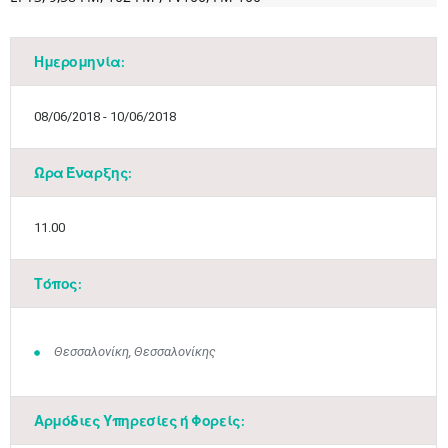
Ημερομηνία:
08/06/2018 - 10/06/2018
Ώρα Έναρξης:
11.00
Τόπος:
Μαϊ
1
2
•
•
Θεσσαλονίκη, Θεσσαλονίκης
3
4
5
6
7
8
9
•
•
•
•
•
•
•
Αρμόδιες Υπηρεσίες ή Φορείς:
10
11
12
13
14
15
16
•
•
•
•
•
•
•