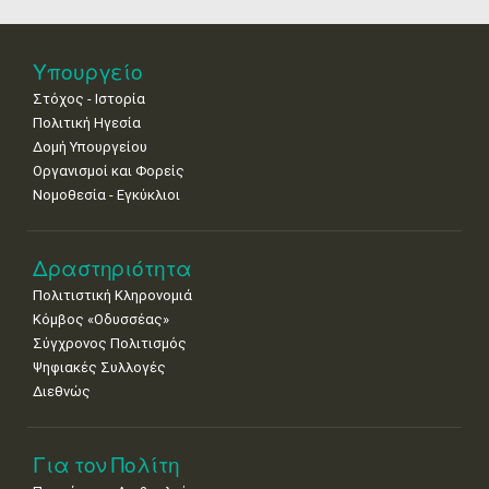
18
19
20
21
22
23
24
•
•
•
•
•
•
•
25
26
27
28
29
30
31
Υπουργείο
•
•
•
•
•
•
•
Στόχος - Ιστορία
Πολιτική Ηγεσία
Δομή Υπουργείου
Οργανισμοί και Φορείς
Νομοθεσία - Εγκύκλιοι
Δραστηριότητα
Πολιτιστική Κληρονομιά
Κόμβος «Οδυσσέας»
Σύγχρονος Πολιτισμός
Ψηφιακές Συλλογές
Διεθνώς
Για τον Πολίτη