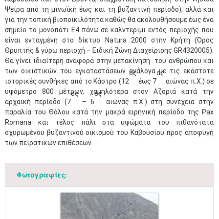
Ψείρα από τη μινωϊκή έως και τη βυζαντινή περίοδο), αλλά και
για την τοπική βιοποικιλότητα καθώς θα ακολουθήσουμε έως ένα
σημείο το μονοπάτι Ε4 πάνω σε καλντερίμι εντός περιοχής που
είναι ενταγμένη στο δίκτυο Natura 2000 στην Κρήτη (Όρος
Θρυπτής & γύρω περιοχή – Ειδική Ζώνη Διαχείρισης GR4320005).
Θα γίνει ιδιαίτερη αναφορά στην μετακίνηση του ανθρώπου και
των οικιστικών του εγκαταστάσεων ανάλογα με τις εκάστοτε
ος
ος
ιστορικές συνθήκες από το Κάστρο (12
έως 7
αιώνας π.Χ.) σε
υψόμετρο 800 μέτρων, χαμηλότερα στον Αζοριά κατά την
ος
ος
αρχαϊκή περίοδο (7
– 6
αιώνας π.Χ.) στη συνέχεια στην
παραλία του Θόλου κατά την μακρά ειρηνική περίοδο της Pax
Romana και τέλος πάλι στα υψώματα του πιθανότατα
οχυρωμένου βυζαντινού οικισμού του Καβουσίου προς αποφυγή
των πειρατικών επιθέσεων.
Φωτογραφίες: