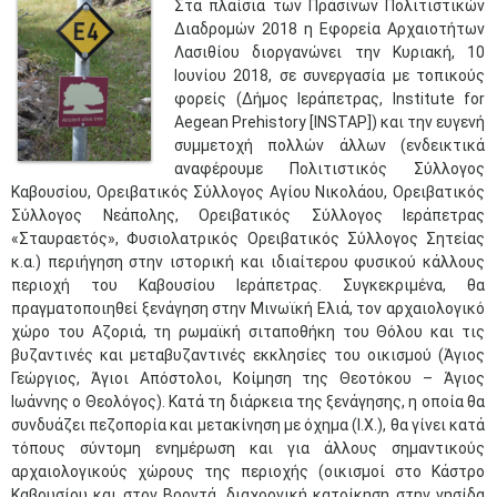
Στα πλαίσια των Πράσινων Πολιτιστικών
Διαδρομών 2018 η Εφορεία Αρχαιοτήτων
Λασιθίου διοργανώνει την Κυριακή, 10
Ιουνίου 2018, σε συνεργασία με τοπικούς
φορείς (Δήμος Ιεράπετρας, Institute for
Aegean Prehistory [INSTAP]) και την ευγενή
συμμετοχή πολλών άλλων (ενδεικτικά
αναφέρουμε Πολιτιστικός Σύλλογος
Καβουσίου, Ορειβατικός Σύλλογος Αγίου Νικολάου, Ορειβατικός
Σύλλογος Νεάπολης, Ορειβατικός Σύλλογος Ιεράπετρας
«Σταυραετός», Φυσιολατρικός Ορειβατικός Σύλλογος Σητείας
κ.α.) περιήγηση στην ιστορική και ιδιαίτερου φυσικού κάλλους
περιοχή του Καβουσίου Ιεράπετρας. Συγκεκριμένα, θα
πραγματοποιηθεί ξενάγηση στην Μινωϊκή Ελιά, τον αρχαιολογικό
χώρο του Αζοριά, τη ρωμαϊκή σιταποθήκη του Θόλου και τις
βυζαντινές και μεταβυζαντινές εκκλησίες του οικισμού (Άγιος
Γεώργιος, Άγιοι Απόστολοι, Κοίμηση της Θεοτόκου – Άγιος
Ιωάννης ο Θεολόγος). Κατά τη διάρκεια της ξενάγησης, η οποία θα
συνδυάζει πεζοπορία και μετακίνηση με όχημα (Ι.Χ.), θα γίνει κατά
τόπους σύντομη ενημέρωση και για άλλους σημαντικούς
αρχαιολογικούς χώρους της περιοχής (οικισμοί στο Κάστρο
Καβουσίου και στον Βροντά, διαχρονική κατοίκηση στην νησίδα