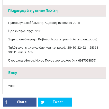
3
4
5
6
7
8
9
•
•
•
•
•
•
•
Πληροφορίες για τον Πολίτη:
10
11
12
13
14
15
16
•
•
•
•
•
•
•
​Ημερομηνία εκδήλωσης: Κυριακή 10 Ιουνίου 2018
17
18
19
20
21
22
23
•
•
•
•
•
•
•
•
•
•
•
•
•
Ώρα εκδήλωσης: 09:00
Σημείο συνάντησης: Καβούσι Ιεράπετρας (πλατεία οικισμού)
24
25
26
27
28
29
30
•
•
•
•
•
•
•
Τηλέφωνο επικοινωνίας για το κοινό: 28410 22462 - 28361 -
90511, εσωτ. 105
31
Ιουν
1
2
3
4
5
6
•
•
•
•
•
•
•
Όνομα υπευθύνου: Νίκος Πανουτσόπουλος (κιν. 6937098859)
7
8
9
10
11
12
13
•
•
•
•
•
•
•
Έτος:
14
15
16
17
18
19
20
•
•
•
•
•
•
•
2018
21
22
23
24
25
26
27
•
•
•
•
•
•
•
Share
Tweet