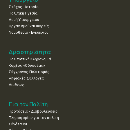
•
•
•
•
•
•
•
Στόχος - Ιστορία
8
9
10
11
12
13
14
Πολιτική Ηγεσία
•
•
•
•
•
•
•
Δομή Υπουργείου
Οργανισμοί και Φορείς
15
16
17
18
19
20
21
Νομοθεσία - Εγκύκλιοι
•
•
•
•
•
•
•
22
23
24
25
26
27
28
•
•
•
•
•
•
•
Δραστηριότητα
Πολιτιστική Κληρονομιά
29
30
Κόμβος «Οδυσσέας»
•
•
Σύγχρονος Πολιτισμός
Ψηφιακές Συλλογές
Διεθνώς
Για τον Πολίτη
Προτάσεις - Διαβουλεύσεις
Πληροφορίες για τον πολίτη
Σύνδεσμοι