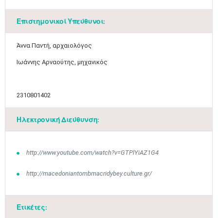
Επιστημονικοί Υπεύθυνοι:
​Άννα Παντή, αρχαιολόγος
Ιωάννης Αρναούτης, μηχανικός
2310801402
Ηλεκτρονική Διεύθυνση:
http://www.youtube.com/watch?v=GTPlYiAZ1G4
http://macedoniantombmacridybey.culture.gr/
Ετικέτες: