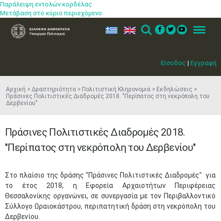
Παράλειψη εντολών κορδέλας
Μετάβαση στο κύριο περιεχόμενο
ελ
en
Search
Menu
Είσοδος
|
Εγγραφή
Αρχική
Δραστηριότητα
Πολιτιστική Κληρονομιά
Εκδηλώσεις
Πράσινες Πολιτιστικές Διαδρομές 2018. "Περίπατος στη νεκρόπολη του
Δερβενίου"
Πράσινες Πολιτιστικές Διαδρομές 2018.
"Περίπατος στη νεκρόπολη του Δερβενίου"
​Στο πλαίσιο της δράσης "Πράσινες Πολιτιστικές Διαδρομές" για
το έτος 2018, η Εφορεία Αρχαιοτήτων Περιφέρειας
Θεσσαλονίκης οργανώνει, σε συνεργασία με τον Περιβαλλοντικό
Σύλλογο Ωραιοκάστρου, περιπατητική δράση στη νεκρόπολη του
Δερβενίου.