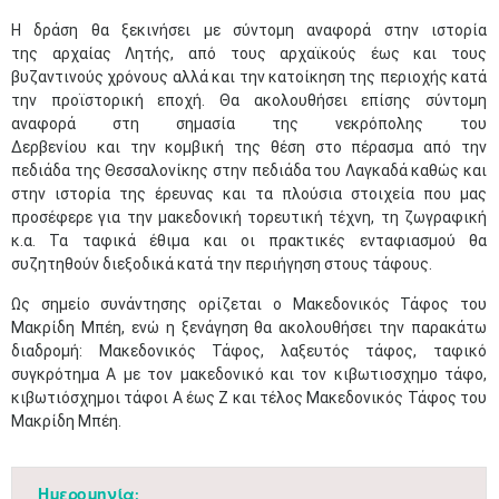
Η δράση θα ξεκινήσει με σύντομη αναφορά στην ιστορία
της αρχαίας Λητής, από τους αρχαϊκούς έως και τους
βυζαντινούς χρόνους αλλά και την κατοίκηση της περιοχής κατά
την προϊστορική εποχή. Θα ακολουθήσει επίσης σύντομη
αναφορά
στη σημασία της νεκ
ρόπολης του
Δερβενίου
και
τ
η
ν
κομβικ
ή
της
θέση
στο πέρασμα από την
πεδιάδα της Θεσσαλονίκης
στην πεδιάδα του Λαγκαδά
καθώς και
στην ιστορία της έρευνας και τα πλούσια στοιχεία που μας
προσέφερε για την μακεδονική τορευτική τέχνη, τη ζωγραφική
κ.α. Τα ταφικά έθιμα και οι πρακτικές ενταφιασμού θα
συζητηθούν διεξοδικά κατά την περιήγηση στους τάφους.
Ως σημείο συνάντησης ορίζεται ο Μακεδονικός Τάφος του
Μακρίδη Μπέη, ενώ η ξενάγηση θα ακολουθήσει την παρακάτω
διαδρομή: Μακεδονικός Τάφος, λαξευτός τάφος, ταφικό
συγκρότημα Α με τον μακεδονικό και τον κιβωτιοσχημο τάφο,
κιβωτιόσχημοι τάφοι Α έως Ζ και τέλος Μακεδονικός Τάφος του
Μακρίδη Μπέη.
Ημερομηνία: