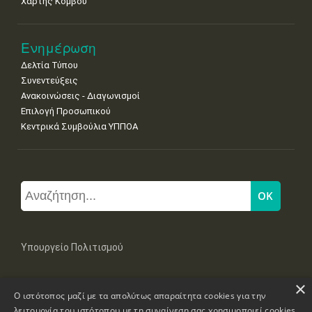
Χάρτης Κόμβου
Ενημέρωση
Δελτία Τύπου
Συνεντεύξεις
Ανακοινώσεις - Διαγωνισμοί
Επιλογή Προσωπικού
Κεντρικά Συμβούλια ΥΠΠΟΑ
Υπουργείο Πολιτισμού
×
Μπουμπουλίνας 20-22, 106 82 Αθήνα
Ο ιστότοπος μαζί με τα απολύτως απαραίτητα cookies για την
Τηλ: +30 2131322100, 2131322421
mail: grplk@culture.gr
λειτουργία του ιστότοπου με τη συναίνεση σας χρησιμοποιεί cookies