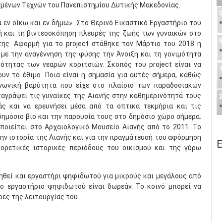
μένων Τεχνών του Πανεπιστημίου Δυτικής Μακεδονίας.
α εν οίκω και εν δήμω». Στο Θερινό Εικαστικό Εργαστήριο του
 και τη βιντεοσκόπηση πλευρές της ζωής των γυναικών στο
της. Αφορμή για το project στάθηκε τον Μάρτιο του 2018 η
με την αναγέννηση της φύσης την Άνοιξη και τη γονιμότητα
ότητας των νεαρών κοριτσιών. Σκοπός του project είναι να
υν το έθιμο. Ποια είναι η σημασία για αυτές σήμερα, καθώς
ινωνική βαρύτητα που είχε στο πλαίσιο των παραδοσιακών
ταγράψει τις γυναίκες της Αιανής στην καθημερινότητά τους
ς και να ερευνήσει μέσα από τα οπτικά τεκμήρια και τις
ημόσιο βίο και την παρουσία τους στο δημόσιο χώρο σήμερα.
ποιείται στο Αρχαιολογικό Μουσείο Αιανής από το 2011. Το
ην ιστορία της Αιανής και για την πραγμάτευσή του αφόρμηση
Ε
ορετικές ιστορικές περιόδους του οικισμού και της γύρω
ηθεί και εργαστήρι ψηφιδωτού για μικρούς και μεγάλους από
ο εργαστήριο ψηφιδωτού είναι δωρεάν. Το κοινό μπορεί να
ρες της λειτουργίας του.