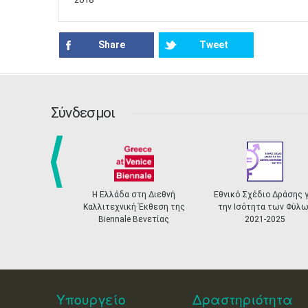
Share
Tweet
Σύνδεσμοι
prev
Η Ελλάδα στη Διεθνή
Εθνικό Σχέδιο Δράσης για
Ελληνικ
αλλιτεχνική Έκθεση της
την Ισότητα των Φύλων
Αναγνώρ
Biennale Βενετίας
2021-2025
Πιστοποίησ
Υπουργείο
Δραστηριότητα