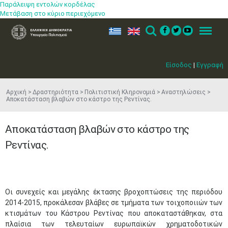
Παράλειψη εντολών κορδέλας
Μετάβαση στο κύριο περιεχόμενο
ελ
en
Search
Menu
Είσοδος
|
Εγγραφή
Αρχική
Δραστηριότητα
Πολιτιστική Κληρονομιά
Αναστηλώσεις
Αποκατάσταση βλαβών στο κάστρο της Ρεντίνας.
Αποκατάσταση βλαβών στο κάστρο της
Ρεντίνας.
Οι συνεχείς και μεγάλης έκτασης βροχοπτώσεις της περιόδου
2014-2015, προκάλεσαν βλάβες σε τμήματα των τοιχοποιιών των
κτισμάτων του Κάστρου Ρεντίνας που αποκαταστάθηκαν, στα
πλαίσια των τελευταίων ευρωπαϊκών χρηματοδοτικών