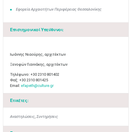
Εφορεία Αρχαιοτήτων Περιφέρειας Θεσσαλονίκης
Επιστημονικοί Υπεύθυνοι:
​Ιωάννης Νιαούρης, αρχιτέκτων
Ξενοφών Γιαννάκης, αρχιτέκτων
Μαϊ
1
2
Τηλέφωνο: +30 2310 801402
•
•
Φαξ: +30 2310 801425​
Email:
efapeth@culture.gr
3
4
5
6
7
8
9
•
•
•
•
•
•
•
Ετικέτες:
10
11
12
13
14
15
16
•
•
•
•
•
•
•
Αναστηλώσεις
,
Συντηρήσεις
17
18
19
20
21
22
23
•
•
•
•
•
•
•
•
•
•
•
•
•