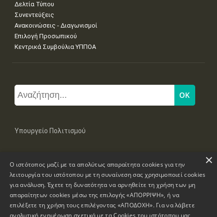
Δελτία Τύπου
Συνεντεύξεις
Ανακοινώσεις - Διαγωνισμοί
Επιλογή Προσωπικού
Κεντρικά Συμβούλια ΥΠΠΟΑ
Υπουργείο Πολιτισμού
×
Μπουμπουλίνας 20-22, 106 82 Αθήνα
Ο ιστότοπος μαζί με τα απολύτως απαραίτητα cookies για την
Τηλ: +30 2131322100, 2131322421
mail: grplk@culture.gr
λειτουργία του ιστότοπου με τη συναίνεση σας χρησιμοποιεί cookies
για ανάλυση. Έχετε τη δυνατότητα να αρνηθείτε τη χρήση των μη
απαραίτητων cookies μέσω της επιλογής «ΑΠΟΡΡΙΨΗ», ή να
επιλέξετε τη χρήση τους επιλέγοντας «ΑΠΟΔΟΧΗ». Για να λάβετε
αναλυτική ενημέρωση σχετικά με τα Cookies του ιστότοπου μας