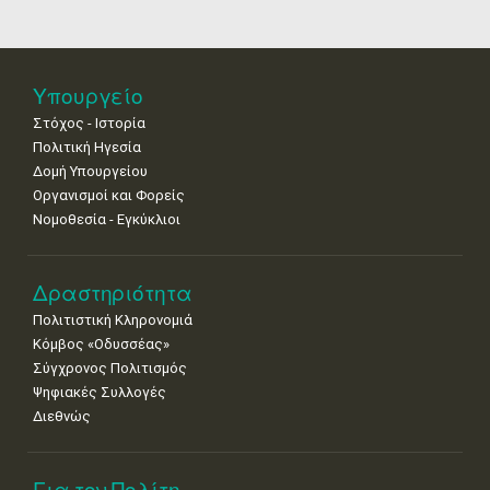
18
19
20
21
22
23
24
•
•
•
•
•
•
•
25
26
27
28
29
30
31
Υπουργείο
•
•
•
•
•
•
•
Στόχος - Ιστορία
Πολιτική Ηγεσία
Δομή Υπουργείου
Οργανισμοί και Φορείς
Νομοθεσία - Εγκύκλιοι
Δραστηριότητα
Πολιτιστική Κληρονομιά
Κόμβος «Οδυσσέας»
Σύγχρονος Πολιτισμός
Ψηφιακές Συλλογές
Διεθνώς
Για τον Πολίτη