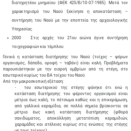
διατηρητέου μνημείου (ΦΕΚ 425/Β/10-07-1985). Μετά τον
χαρακτηρισμό του Ναού ξεκίνησε η αποκατάσταση –
συντήρηση του Ναού με την εποπτεία της αρχαιολογικής
Υπηρεσίας.
2000 Στις αρχές του 21ου αιώνα έγινε συντήρηση
τοιχογραφιών και τέμπλου.
Γενικά η κατάσταση διατήρησης του Ναού (τοίχος – φέρων
οργανισμός, δάπεδο, οροφή – ταβάνι) είναι καλή. Προβλήματα
παρουσιάστηκαν με την εισροή ομβρίων από τη στέγη, στο
εσωτερικό κυρίως του ΒΑ τοίχου του Ναού.
Από την μακροσκοπική εξέταση:
-
του εσωτερικού της στέγης φάνηκε ότι ενώ η
κατάσταση διατήρησης του φέροντος οργανισμού είναι
μέτρια έως καλή, το πέτσωμα καθώς και η επικεράμωση,
από γαλλικά κεραμίδια, σε πολλά σημεία βρίσκονται σε
μέτρια έως κακή κατάσταση διατήρησης (φθορά
σανιδώματος, αποκόλληση μετατόπιση κεραμιδιών,
χαραμάδες και ατέλειες κυρίως στις ενώσεις της στέγης
με τους τοίχους)