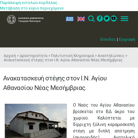
Παράλειψη εντολών κορδέλας
Μετάβαση στο κύριο περιεχόμενο
ελ
en
Search
Menu
Είσοδος
|
Εγγραφή
Αρχική
Δραστηριότητα
Πολιτιστική Κληρονομιά
Αναστηλώσεις
Ανακατασκευή στέγης στον Ι.Ν. Αγίου Αθανασίου Νέας Μεσήμβριας.
Ανακατασκευή στέγης στον Ι.Ν. Αγίου
Αθανασίου Νέας Μεσήμβριας.
Ο Ναός του Αγίου Αθανασίου
βρίσκεται στο ΒΔ άκρο του
χωριού. Καλύπτεται με
δίρριχτη ξύλινη κεραμοσκεπή
στέγη με διπλή απότμηση
(σκαροειδής). Ανατολικά