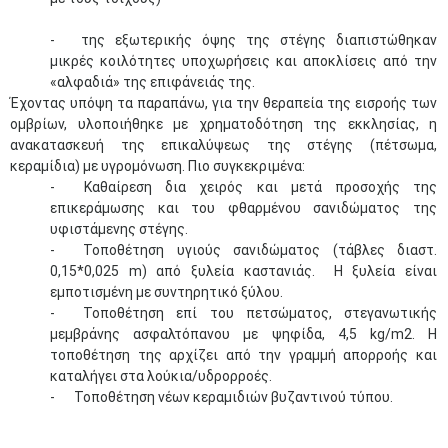
-
της εξωτερικής όψης της στέγης διαπιστώθηκαν
μικρές κοιλότητες υποχωρήσεις και αποκλίσεις από την
«αλφαδιά» της επιφάνειάς της.
​​Έχοντας υπόψη τα παραπάνω, για την θεραπεία της εισροής των
ομβρίων, υλοποιήθηκε με χρηματοδότηση της εκκλησίας, η
ανακατασκευή
της επικαλύψεως της στέγης (πέτσωμα,
κεραμίδια) με υγρομόνωση.
​ Πιο συγκεκριμένα:
-
Καθαίρεση δια χειρός και μετά προσοχής της
επικεράμωσης και του φθαρμένου σανιδώματος της
υφιστάμενης στέγης.
-
Τοποθέτηση υγιούς σανιδώματος (τάβλες διαστ.
0,15*0,025 m) από ξυλεία καστανιάς. Η ξυλεία είναι
εμποτισμένη με συντηρητικό ξύλου.
-
Τοποθέτηση επί του πετσώματος, στεγανωτικής
μεμβράνης ασφαλτόπανου με ψηφίδα, 4,5 kg/m2. Η
τοποθέτηση της αρχίζει από την γραμμή απορροής και
καταλήγει στα λούκια/υδρορροές.
-
Τοποθέτηση νέων κεραμιδιών βυζαντινού τύπου.