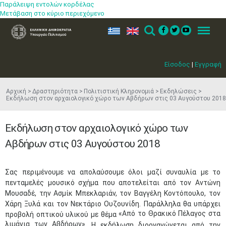
Παράλειψη εντολών κορδέλας
Μετάβαση στο κύριο περιεχόμενο
ελ
en
Search
Menu
Είσοδος
|
Εγγραφή
Αρχική
Δραστηριότητα
Πολιτιστική Κληρονομιά
Εκδηλώσεις
Εκδήλωση στον αρχαιολογικό χώρο των Αβδήρων στις 03 Αυγούστου 2018
Εκδήλωση στον αρχαιολογικό χώρο των
Αβδήρων στις 03 Αυγούστου 2018
​Σας περιμένουμε να απολαύσουμε όλοι μαζί συναυλία με το
πενταμελές μουσικό σχήμα που αποτελείται από τον Αντώνη
Μουσαδέ, την Ασμίκ Μπεκλαριάν, τον Βαγγέλη Κοντόπουλο, τον
Χάρη Ξυλά και τον Νεκτάριο Ουζουνίδη. Παράλληλα θα υπάρχει
«Από το Θρακικό Πέλαγος στα
προβολή οπτικού υλικού με θέμα
λιμάνια των Αβδήρων».
Η εκδήλωση διοργανώνεται από την