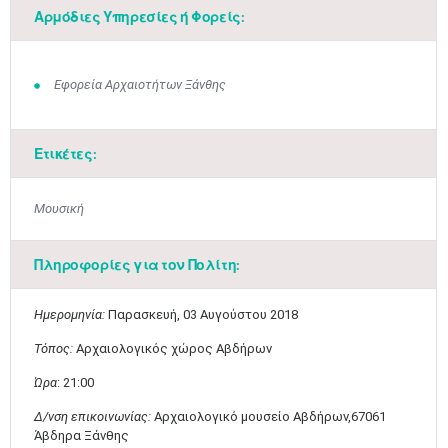
Αρμόδιες Υπηρεσίες ή Φορείς:
Εφορεία Αρχαιοτήτων Ξάνθης
Ετικέτες:
Μουσική
Πληροφορίες για τον Πολίτη:
Μαϊ
1
2
Ημερομηνία:
Παρασκευή, 03 Αυγούστου 2018
•
•
Τόπος:
Αρχαιολογικός χώρος Αβδήρων
3
4
5
6
7
8
9
•
•
•
•
•
•
•
Ώρα
: 21:00
Δ/νση επικοινωνίας:
Αρχαιολογικό μουσείο Αβδήρων,67061
10
11
12
13
14
15
16
•
•
•
•
•
•
•
Άβδηρα Ξάνθης