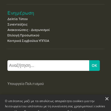
Ενημέρωση
Δελτία Τύπου
Συνεντεύξεις
Ανακοινώσεις - Διαγωνισμοί
Επιλογή Προσωπικού
Κεντρικά Συμβούλια ΥΠΠΟΑ
Υπουργείο Πολιτισμού
×
Μπουμπουλίνας 20-22, 106 82 Αθήνα
Ο ιστότοπος μαζί με τα απολύτως απαραίτητα cookies για την
Τηλ: +30 2131322100, 2131322421
mail: grplk@culture.gr
λειτουργία του ιστότοπου με τη συναίνεση σας χρησιμοποιεί cookies