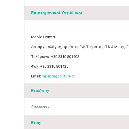
Επιστημονικοί Υπεύθυνοι:
Μαρία Παππά
Δρ. αρχαιολόγος, προϊσταμένη Τμήματος Π.Κ.Α.Μ. της Ε
Τηλέφωνο: +30 2310 801402
Φαξ: +30 2310 801425​
Email:
m
pappa@culture.gr
Ετικέτες:
Ανασκαφές
Έτος: