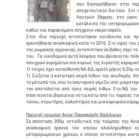
που διενεργήθηκαν στην πε
αποχετευτικού δικτύου . Επί 
Λουτρών Θέρμης, στο ύψος 
κατάλοιπα της υστερορωμαϊκή
καθώς και παρακείμενο σύγχρονο νεκροταφείο.
Στην ίδια περιοχή εντοπίστηκαν κατάλοιπα και πρ
ερευνήθηκαν ανασκαφικά κατά το 2016. Στο ύψος του 
της ρωμαϊκής αγροικίας, εντοπίστηκε σε βάθος περί τα
του. Τα οικοδομικά αυτά λείψανα που βρίσκονται πολ
πενιχρών ευρημάτων και κυρίως της λιγοστής κεραμική
Ο τοίχος έχει κατεύθυνση ΝΑ-ΒΔ, ορατό μήκος 6,50μ. κα
1). Σώζεται η κατώτερη σειρά λίθων της ανωδομής. Απο
τα μέτωπά του, ενώ το εσωτερικό γεμίζει από μικρότερ
του αποτελείται από τρεις σειρές λίθων. Στα ΝΔ το
επεκτείνεται βόρεια και νότια κάτω από τις παρειές 
τύπου, στρωτήρες, καλυπτήρες και μια κορυφαία κέραμ
Περιοχή τούμπας Αγίας Παρασκευής Βασιλικών
Σε απόσταση 300μ. νοτιοδυτικά της τούμπας της Αγία
ανασκαφική έρευνα του οποίου ολοκληρώθηκε κα
υστερορωμαϊκών χρόνων, ο οποίος εντοπίστηκε κοντά