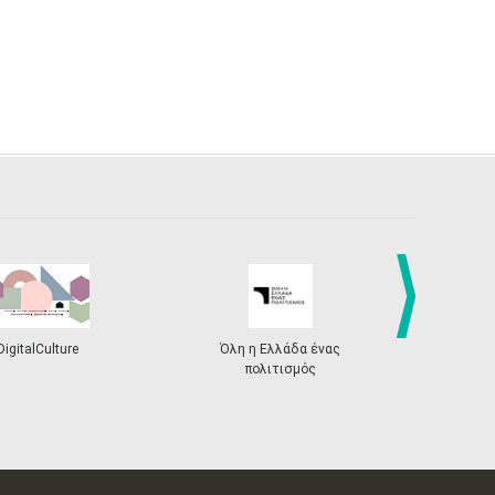
next
DigitalCulture
Όλη η Ελλάδα ένας
Πρόγραμμα Δι
πολιτισμός