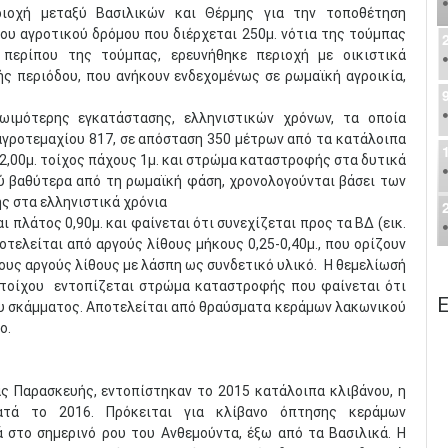
ριοχή μεταξύ Βασιλικών και Θέρμης για την τοποθέτηση
του αγροτικού δρόμου που διέρχεται 250μ. νότια της τούμπας
περίπου της τούμπας, ερευνήθηκε περιοχή με οικιστικά
ς περιόδου, που ανήκουν ενδεχομένως σε ρωμαϊκή αγροικία,
ωιμότερης εγκατάστασης, ελληνιστικών χρόνων, τα οποία
αγροτεμαχίου 817, σε απόσταση 350 μέτρων από τα κατάλοιπα
 2,00μ. τοίχος πάχους 1μ. και στρώμα καταστροφής στα δυτικά
ύ βαθύτερα από τη ρωμαϊκή φάση, χρονολογούνται βάσει των
ς στα ελληνιστικά χρόνια
ι πλάτος 0,90μ. και φαίνεται ότι συνεχίζεται προς τα ΒΔ (εικ.
τελείται από αργούς λίθους μήκους 0,25-0,40μ., που ορίζουν
ους αργούς λίθους με λάσπη ως συνδετικό υλικό. Η θεμελίωσή
υ τοίχου εντοπίζεται στρώμα καταστροφής που φαίνεται ότι
Ε
του σκάμματος. Αποτελείται από θραύσματα κεράμων λακωνικού
ο.
ς Παρασκευής, εντοπίστηκαν το 2015 κατάλοιπα κλιβάνου, η
τά το 2016. Πρόκειται για κλίβανο όπτησης κεράμων
 στο σημερινό ρου του Ανθεμούντα, έξω από τα Βασιλικά. Η