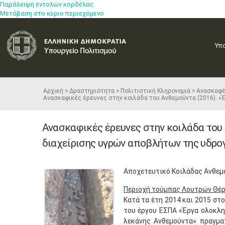
Παράλειψη εντολών κορδέλας
Μετάβαση στο κύριο περιεχόμενο
Υπ
Αρχική
Δραστηριότητα
Πολιτιστική Κληρονομιά
Ανασκαφ
Ανασκαφικές έρευνες στην κοιλάδα του Ανθεμούντα (2016). 
Ανασκαφικές έρευνες στην κοιλάδα του
διαχείρισης υγρών αποβλήτων της υδρο
​Αποχετευτικό Κοιλάδας Ανθεμ
Περιοχή τούμπας Λουτρών Θέ
Κατά τα έτη 2014 και 2015 στ
του έργου ΕΣΠΑ «Έργα ολοκλ
λεκάνης Ανθεμούντα» πραγμ