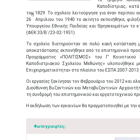
Καποδίστριας, κατά
του 1829. Το σχολείο λειτούργησε για έναν περίπου α
η
26
Απριλίου του 1940 το ακίνητο εκποιήθηκε, φιλοξ
Υπουργείου Εθνικής Παιδείας και Θρησκευμάτων το κ
(ΦΕΚ 33/Β΄/23-02-1951).
Το σχολείο διατηρούνταν σε πολύ κακή κατάσταση 
αποκατάστασης εκπονήθηκε από το επιστημονικό προ
Προγράμματος «ΠΟΛΙΤΙΣΜΟΣ» του Γ' Κοινοτικού 
Καποδιστριακού Σχολείου Μεθώνης» υλοποιήθηκε μ
Επιχειρηματικότητα» στο πλαίσιο του ΕΣΠΑ 2007-2013 
Οι εργασίες ξεκίνησαν τον Φεβρουάριο του 2012 και ο
Διεύθυνση Βυζαντινών και Μεταβυζαντινών Αρχαιοτήτ
τη συνδρομή του επιστημονικού και εργατοτεχνικού π
Η εκδήλωση των εγκαινίων θα πραγματοποιηθεί με την 
Φωτογραφίες: