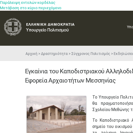
Παράλειψη εντολών κορδέλας
Μετάβαση στο κύριο περιεχόμενο
Υπ
Αρχική
Δραστηριότητα
Σύγχρονος Πολιτισμός
Εκδηλώσε
Εγκαίνια του Καποδιστριακού Αλληλοδι
Εφορεία Αρχαιοτήτων Μεσσηνίας
​Το Υπουργείο Πολι
θα πραγματοποιήσ
Σχολείου Μεθώνης τη
Το Καποδιστριακό 
σημείο του οικισμού
το τρίμηνο Ιανου