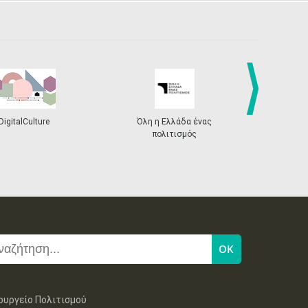
next
DigitalCulture
Όλη η Ελλάδα ένας
Πρόγραμμα Δι
πολιτισμός
ουργείο Πολιτισμού