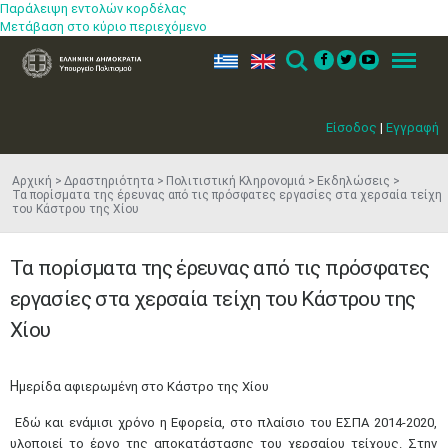
Παράλειψη εντολών κορδέλας
Μετάβαση στο κύριο περιεχόμενο
ελ
en
Search
Menu
Είσοδος
|
Εγγραφή
Αρχική
Δραστηριότητα
Πολιτιστική Κληρονομιά
Εκδηλώσεις
Τα πορίσματα της έρευνας από τις πρόσφατες εργασίες στα χερσαία τείχη
του Κάστρου της Χίου
Τα πορίσματα της έρευνας από τις πρόσφατες
εργασίες στα χερσαία τείχη του Κάστρου της
Χίου
​Η
μερίδα αφιερωμένη στο Κάστρο της Χίου
Εδώ και ενάμισι χρόνο η Εφορεία, στο πλαίσιο του ΕΣΠΑ 2014-2020,
υλοποιεί το έργο της αποκατάστασης του χερσαίου τείχους. Στην