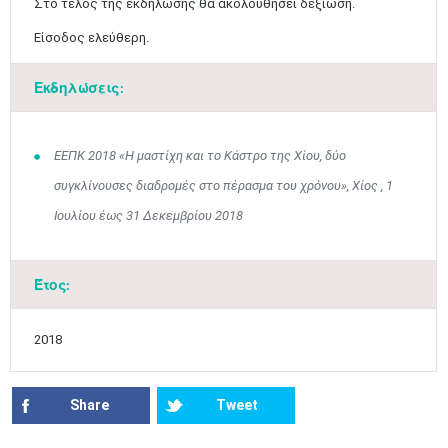
Στο τέλος της εκδήλωσης θα ακολουθήσει δεξίωση.
Είσοδος ελεύθερη.
​
Εκδηλώσεις:
ΕΕΠΚ 2018 «Η μαστίχη και το Κάστρο της Χίου, δύο
συγκλίνουσες διαδρομές στο πέρασμα του χρόνου», Χίος , 1
Ιουλίου έως 31 Δεκεμβρίου 2018
Έτος:
Ιουν
1
2
3
4
5
6
•
•
•
•
•
•
2018
7
8
9
10
11
12
13
•
•
•
•
•
•
•
Share
Tweet
14
15
16
17
18
19
20
•
•
•
•
•
•
•