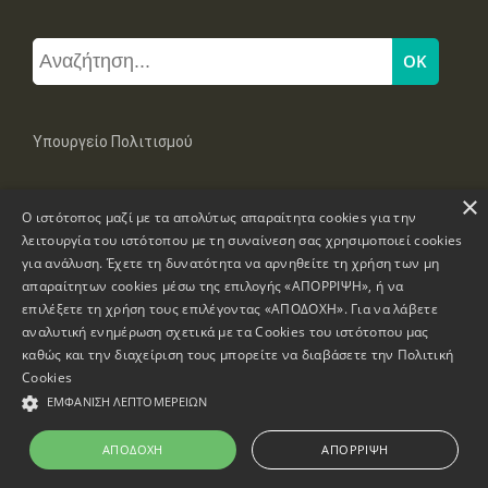
Υπουργείο Πολιτισμού
×
Μπουμπουλίνας 20-22, 106 82 Αθήνα
Ο ιστότοπος μαζί με τα απολύτως απαραίτητα cookies για την
Τηλ: +30 2131322100, 2131322421
mail: grplk@culture.gr
λειτουργία του ιστότοπου με τη συναίνεση σας χρησιμοποιεί cookies
για ανάλυση. Έχετε τη δυνατότητα να αρνηθείτε τη χρήση των μη
απαραίτητων cookies μέσω της επιλογής «ΑΠΟΡΡΙΨΗ», ή να
επιλέξετε τη χρήση τους επιλέγοντας «ΑΠΟΔΟΧΗ». Για να λάβετε
αναλυτική ενημέρωση σχετικά με τα Cookies του ιστότοπου μας
καθώς και την διαχείριση τους μπορείτε να διαβάσετε την
Πολιτική
Πνευματικά Δικαιώματα © 1995-2026 Υπουργείο Πολιτισμού
Cookies
ΕΜΦΆΝΙΣΗ ΛΕΠΤΟΜΕΡΕΙΏΝ
Πληροφορίες Ιστοσελίδας
Δήλωση Προσβασιμότητας
ΑΠΟΔΟΧΉ
ΑΠΌΡΡΙΨΗ