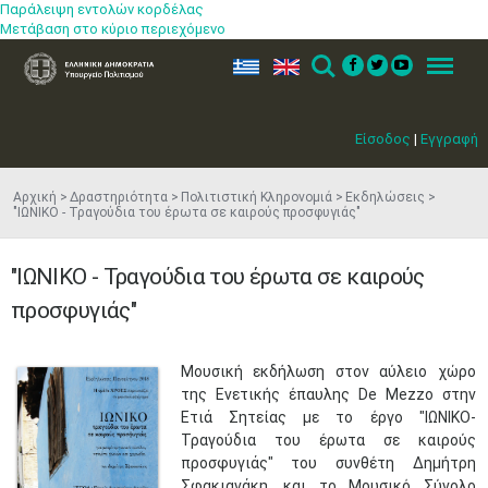
Παράλειψη εντολών κορδέλας
Μετάβαση στο κύριο περιεχόμενο
ελ
en
Search
Menu
Είσοδος
|
Εγγραφή
Αρχική
Δραστηριότητα
Πολιτιστική Κληρονομιά
Εκδηλώσεις
"ΙΩΝΙΚΟ - Τραγούδια του έρωτα σε καιρούς προσφυγιάς"
"ΙΩΝΙΚΟ - Τραγούδια του έρωτα σε καιρούς
προσφυγιάς"
​Μουσική εκδήλωση στον αύλειο χώρο
της Ενετικής έπαυλης De Mezzo στην
Ετιά Σητείας με το έργο "ΙΩΝΙΚΟ-
Τραγούδια του έρωτα σε καιρούς
προσφυγιάς" του συνθέτη Δημήτρη
Σφακιανάκη, και το Μουσικό Σύνολο