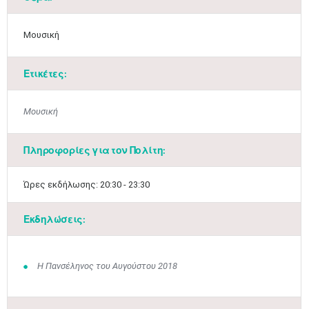
Μουσική
Ετικέτες:
Μουσική
Πληροφορίες για τον Πολίτη:
​Ώρες εκδήλωσης: 20:30 - 23:30
Εκδηλώσεις:
Ιουν
1
2
3
4
5
6
•
•
•
•
•
•
7
8
9
10
11
12
13
Η Πανσέληνος του Αυγούστου 2018
•
•
•
•
•
•
•
14
15
16
17
18
19
20