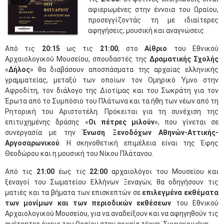
αφιερωμένες στην έννοια του Ωραίου,
προσεγγίζοντάς τη με ιδιαίτερες
αφηγήσεις, μουσική και αναγνώσεις.
Από τις
20:15
ως τις
21:00
, στο
Αίθριο
του Εθνικού
Αρχαιολογικού Μουσείου, σπουδαστές της
Δραματικής Σχολής
«
Δήλος
» θα διαβάσουν αποσπάσματα της αρχαίας ελληνικής
γραμματείας, μεταξύ των οποίων τον Ομηρικό Ύμνο στην
Αφροδίτη, τον διάλογο της Διοτίμας και του Σωκράτη για τον
Έρωτα από το Συμπόσιο του Πλάτωνα και τα ήθη των νέων από τη
Ρητορική του Αριστοτέλη. Πρόκειται για τη συνέχιση της
επιτυχημένης δράσης «
Οι πέτρες μιλούν
», που γίνεται σε
συνεργασία με την
Ένωση Ξενοδόχων Αθηνών-Αττικής-
Αργοσαρωνικού
. Η σκηνοθετική επιμέλεια είναι της Έφης
Θεοδώρου και η μουσική του Νίκου Πλάτανου.
Από τις
21:00
έως τις
22:00
αρχαιολόγοι του Μουσείου και
ξεναγοί του Σωματείου Ελλήνων Ξεναγών, θα οδηγήσουν τις
ματιές και τα βήματα των επισκεπτών σε
επιλεγμένα εκθέματα
των μονίμων και των περιοδικών εκθέσεων
του Εθνικού
Αρχαιολογικού Μουσείου, για να αναδείξουν και να αφηγηθούν τις