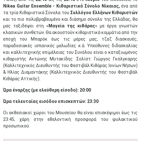
Nikea Guitar Ensemble - Κιθαριστικό Σύνολο Νίκαιας,
ένα από
τα τρία Κιθαριστικά Σύνολα του
Συλλόγου Ελλήνων Κιθαριστών
και το πιο πολυβραβευμένο και διάσημο σύνολο της Ελλάδας, θα
μας ταξιδέψει στη «
Μαγεία της κιθάρας
» με έργα γνωστών
κλασικών συνθετών. Θα ακουστούν κιθαριστικά κομμάτια από την
εποχή του Μπαρόκ έως τις μέρες μας, τζαζ διασκευές,
παραδοσιακές ισπανικές μελωδίες κ.ά. Υπεύθυνος διδασκαλίας
και καλλιτεχνικής επιμέλειας του Συνόλου είναι ο καταξιωμένος
κιθαριστής Αντώνης Μυτακίδης. Σολίστ: Γιώργος Γκόλγκαρης
(Καλλιτεχνικός Διευθυντής του Φεστιβάλ Κιθάρας Ιονίων Νήσων)
& Ηλίας Διαμαντάκης (Καλλιτεχνικός Διευθυντής του Φεστιβάλ
Κιθάρας Αττικής).​
Ώρα έναρξης (με ελεύθερη είσοδο): 20:00
Ώρα τελευταίας εισόδου επισκεπτών: 23:30
Οι εκθεσιακοί χώροι του Μουσείου θα είναι επισκέψιμοι έως τις
23:45, χάρη στην εθελοντική προσφορά του φυλακτικού
προσωπικού.