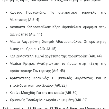
αμέτρητες όψεις του Ωραίου στην αρχαία τέχνη. Συγκεκριμένα:
Κώστας Πασχαλίδης: Το αινιγματικό χαμόγελο της
Μυκηναίας (Αίθ. 4)
Δέσποινα Καλεσοπούλου: Κόρη Φρασίκλεια: ομορφιά στην
αιωνιότητα (Αίθ. 11)
Μαρία Λαγογιάννη, Σαπφώ Αθανασοπούλου: Οι αμέτρητες
όψεις του Ωραίου (Αίθ. 43-45)
Κάτια Μαντέλη: Γυμνά αρχέτυπα της προϊστορίας (Αίθ. 44)
Μιμίκα Κρίγκα: Αναζητώντας το Ωραίο στην τέχνη της
προϊστορικής Σαντορίνης (Αίθ. 48)
Αριστοτέλης Κοσκινάς: O βασιλιάς Ακρότατος και η
επικίνδυνη όψη του Ωραίου (Αίθ. 28)
Κορίνα Μοσχίδη: Για την πιο ωραία (Αίθ. 30)
Χρυσάνθη Τσούλη: Μια ωραία κοιμωμένη (Αίθ. 32)
Τέλος, από τις
22:15
ως τις
23:15
στο
Αίθριο
του Μουσείου, τo