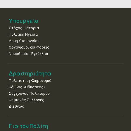
25
26
27
28
29
30
31
Βενετίας
•
•
•
•
•
•
•
Νοε
1
2
3
4
5
6
7
Υπουργείο
•
•
•
•
•
•
•
Στόχος - Ιστορία
8
9
10
11
12
13
14
Πολιτική Ηγεσία
•
•
•
•
•
•
•
Δομή Υπουργείου
Οργανισμοί και Φορείς
15
16
17
18
19
20
21
Νομοθεσία - Εγκύκλιοι
•
•
•
•
•
•
•
22
23
24
25
26
27
28
•
•
•
•
•
•
•
Δραστηριότητα
Πολιτιστική Κληρονομιά
29
30
Κόμβος «Οδυσσέας»
•
•
Σύγχρονος Πολιτισμός
Ψηφιακές Συλλογές
Διεθνώς
Για τον Πολίτη