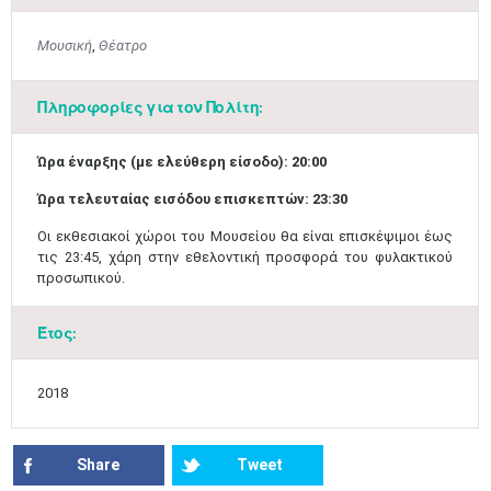
Μουσική
,
Θέατρο
Πληροφορίες για τον Πολίτη:
Ώρα έναρξης (με ελεύθερη είσοδο): 20:00
Ιουν
1
2
3
4
5
6
Ώρα τελευταίας εισόδου επισκεπτών: 23:30
•
•
•
•
•
•
Οι εκθεσιακοί χώροι του Μουσείου θα είναι επισκέψιμοι έως
7
8
9
10
11
12
13
τις 23:45, χάρη στην εθελοντική προσφορά του φυλακτικού
•
•
•
•
•
•
•
προσωπικού.​
14
15
16
17
18
19
20
•
•
•
•
•
•
•
Έτος:
21
22
23
24
25
26
27
•
•
•
•
•
•
•
2018
28
29
30
Ιουλ
1
2
3
4
•
•
•
•
•
•
•
•
•
•
Share
Tweet