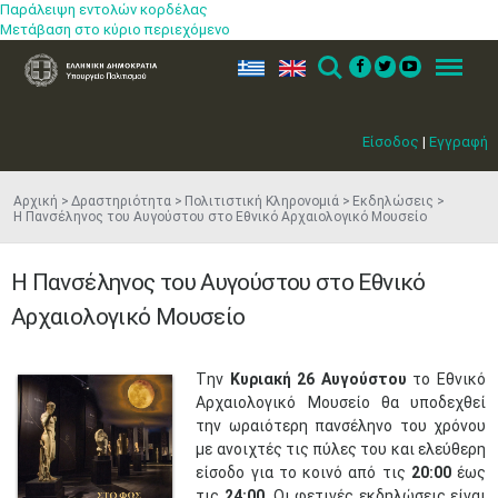
Παράλειψη εντολών κορδέλας
Μετάβαση στο κύριο περιεχόμενο
ελ
en
Search
Menu
Είσοδος
|
Εγγραφή
Αρχική
Δραστηριότητα
Πολιτιστική Κληρονομιά
Εκδηλώσεις
Η Πανσέληνος του Αυγούστου στο Εθνικό Αρχαιολογικό Μουσείο
Η Πανσέληνος του Αυγούστου στο Εθνικό
Αρχαιολογικό Μουσείο
Τ
ην
Κυριακή 26 Αυγούστου
το Εθνικό
Αρχαιολογικό Μουσείο θα υποδεχθεί
την ωραιότερη πανσέληνο του χρόνου
με ανοιχτές τις πύλες του και ελεύθερη
είσοδο για το κοινό από τις
20:00
έως
τις
24:00.
Οι φετινές εκδηλώσεις είναι