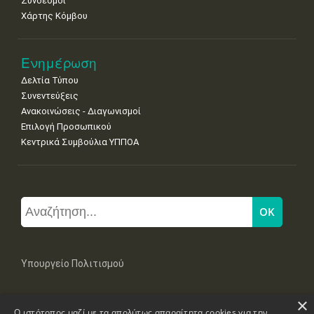
Σύνδεσμοι
Χάρτης Κόμβου
Ενημέρωση
Δελτία Τύπου
Συνεντεύξεις
Ανακοινώσεις - Διαγωνισμοί
Επιλογή Προσωπικού
Κεντρικά Συμβούλια ΥΠΠΟΑ
Υπουργείο Πολιτισμού
×
Μπουμπουλίνας 20-22, 106 82 Αθήνα
Ο ιστότοπος μαζί με τα απολύτως απαραίτητα cookies για την
Τηλ: +30 2131322100, 2131322421