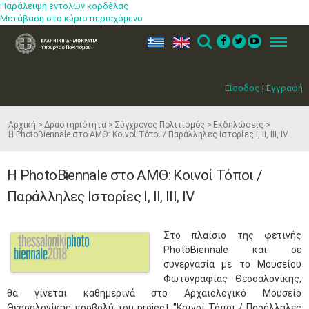
Παράλειψη εντολών κορδέλας
Μετάβαση στο κύριο περιεχόμενο
ελ
en
Search
Menu
Είσοδος
|
Εγγραφή
Αρχική
Δραστηριότητα
Σύγχρονος Πολιτισμός
Εκδηλώσεις
Η PhotoBiennale στο ΑΜΘ: Κοινοί Τόποι / Παράλληλες Ιστορίες I, II, III, IV
Η PhotoBiennale στο ΑΜΘ: Κοινοί Τόποι /
Παράλληλες Ιστορίες I, II, III, IV
Στο πλαίσιο της φετινής
PhotoBiennale και σε
συνεργασία με το Μουσείου
Φωτογραφίας Θεσσαλονίκης,
θα γίνεται καθημερινά στο Αρχαιολογικό Μουσείο
Θεσσαλονίκης προβολή του project "Κοινοί Τόποι / Παράλληλες