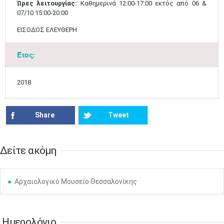
Ώρες λειτουργίας:
Καθημερινά 12:00-17:00 εκτός από 06 &
07/10 15:00-20:00
ΕΙΣΟΔΟΣ ΕΛΕΥΘΕΡΗ
Έτος:
Ιουν
1
2
3
4
5
6
•
•
•
•
•
•
2018
7
8
9
10
11
12
13
•
•
•
•
•
•
•
Share
Tweet
14
15
16
17
18
19
20
•
•
•
•
•
•
•
21
22
23
24
25
26
27
Δείτε ακόμη
•
•
•
•
•
•
•
28
29
30
Ιουλ
1
2
3
4
•
•
•
•
•
•
•
•
•
•
Αρχαιολογικό Μουσείο Θεσσαλονίκης
5
6
7
8
9
10
11
•
•
•
•
•
•
•
•
•
•
•
•
•
•
Ημερολόγιο