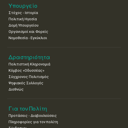
Νοε
1
2
3
4
5
6
7
Υπουργείο
•
•
•
•
•
•
•
Στόχος - Ιστορία
8
9
10
11
12
13
14
Πολιτική Ηγεσία
•
•
•
•
•
•
•
Δομή Υπουργείου
Οργανισμοί και Φορείς
15
16
17
18
19
20
21
Νομοθεσία - Εγκύκλιοι
•
•
•
•
•
•
•
22
23
24
25
26
27
28
•
•
•
•
•
•
•
Δραστηριότητα
Πολιτιστική Κληρονομιά
29
30
Κόμβος «Οδυσσέας»
•
•
Σύγχρονος Πολιτισμός
Ψηφιακές Συλλογές
Διεθνώς
Για τον Πολίτη
Προτάσεις - Διαβουλεύσεις
Πληροφορίες για τον πολίτη