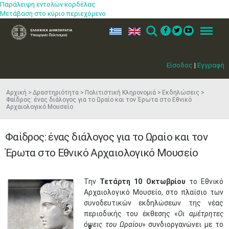
Παράλειψη εντολών κορδέλας
Μετάβαση στο κύριο περιεχόμενο
ελ
en
Search
Menu
Είσοδος
|
Εγγραφή
Αρχική
Δραστηριότητα
Πολιτιστική Κληρονομιά
Εκδηλώσεις
Φαίδρος: ένας διάλογος για το Ωραίο και τον Έρωτα στο Εθνικό
Αρχαιολογικό Μουσείο
Φαίδρος: ένας διάλογος για το Ωραίο και τον
Έρωτα στο Εθνικό Αρχαιολογικό Μουσείο
Την
Τετάρτη 10 Οκτωβρίου
το Εθνικό
Αρχαιολογικό Μουσείο, στο πλαίσιο των
συνοδευτικών εκδηλώσεων της νέας
περιοδικής του έκθεσης «
Οι αμέτρητες
όψεις του Ωραίου
» συνδιοργανώνει
με το
ο