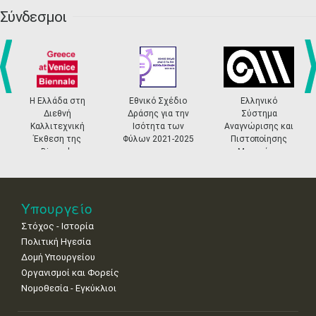
20
21
22
23
24
25
26
•
•
•
•
•
•
•
Σύνδεσμοι
27
28
29
30
Οκτ
1
2
3
•
•
•
•
•
•
•
4
5
6
7
8
9
10
•
•
•
•
•
•
•
prev
ne
Η Ελλάδα στη
Εθνικό Σχέδιο
Ελληνικό
Διεθνή
Δράσης για την
Σύστημα
11
12
13
14
15
16
17
Καλλιτεχνική
Ισότητα των
Αναγνώρισης και
•
•
•
•
•
•
•
Έκθεση της
Φύλων 2021-2025
Πιστοποίησης
Biennale
Μουσείων
18
19
20
21
22
23
24
Βενετίας
•
•
•
•
•
•
•
25
26
27
28
29
30
31
Υπουργείο
•
•
•
•
•
•
•
Στόχος - Ιστορία
Πολιτική Ηγεσία
Δομή Υπουργείου
Οργανισμοί και Φορείς
Νομοθεσία - Εγκύκλιοι