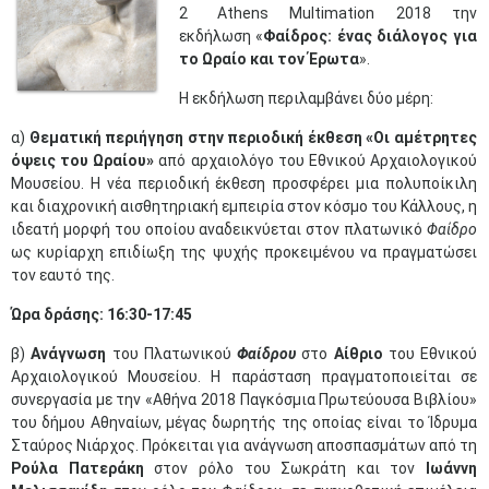
2
Athens Multimation 2018 την
εκδήλωση «
Φαίδρος: ένας διάλογος για
το Ωραίο και τον Έρωτα
».
Η εκδήλωση περιλαμβάνει δύο μέρη:
α)
Θεματική περιήγηση στην περιοδική έκθεση «Οι αμέτρητες
όψεις του Ωραίου»
από αρχαιολόγο του Εθνικού Αρχαιολογικού
Μουσείου. Η νέα περιοδική έκθεση προσφέρει μια πολυποίκιλη
και διαχρονική αισθητηριακή εμπειρία στον κόσμο του Κάλλους, η
ιδεατή μορφή του οποίου αναδεικνύεται στον πλατωνικό
Φαίδρο
ως κυρίαρχη επιδίωξη της ψυχής προκειμένου να πραγματώσει
τον εαυτό της.
Ώρα δράσης: 16:30-17:45
β)
Ανάγνωση
του
Πλατωνικού
Φαίδρου
στο
Αίθριο
του Εθνικού
Αρχαιολογικού Μουσείου. Η παράσταση πραγματοποιείται σε
συνεργασία με την «Αθήνα 2018 Παγκόσμια Πρωτεύουσα Βιβλίου»
του δήμου Αθηναίων, μέγας δωρητής της οποίας είναι το Ίδρυμα
Σταύρος Νιάρχος. Πρόκειται για ανάγνωση αποσπασμάτων από τη
Ρούλα Πατεράκη
στον ρόλο του Σωκράτη και τον
Ιωάννη