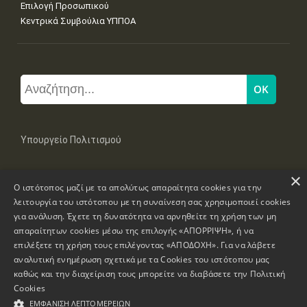
Επιλογή Προσωπικού
Κεντρικά Συμβούλια ΥΠΠΟΑ
Υπουργείο Πολιτισμού
×
Μπουμπουλίνας 20-22, 106 82 Αθήνα
Ο ιστότοπος μαζί με τα απολύτως απαραίτητα cookies για την
Τηλ: +30 2131322100, 2131322421
mail: grplk@culture.gr
λειτουργία του ιστότοπου με τη συναίνεση σας χρησιμοποιεί cookies
για ανάλυση. Έχετε τη δυνατότητα να αρνηθείτε τη χρήση των μη
απαραίτητων cookies μέσω της επιλογής «ΑΠΟΡΡΙΨΗ», ή να
επιλέξετε τη χρήση τους επιλέγοντας «ΑΠΟΔΟΧΗ». Για να λάβετε
αναλυτική ενημέρωση σχετικά με τα Cookies του ιστότοπου μας
καθώς και την διαχείριση τους μπορείτε να διαβάσετε την
Πολιτική
Πνευματικά Δικαιώματα © 1995-2026 Υπουργείο Πολιτισμού
Cookies
ΕΜΦΆΝΙΣΗ ΛΕΠΤΟΜΕΡΕΙΏΝ