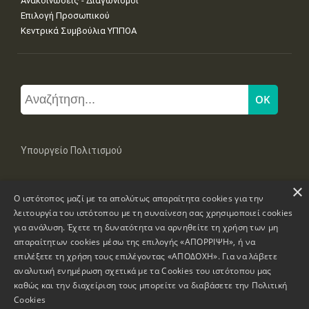
Ανακοινώσεις - Διαγωνισμοί
Επιλογή Προσωπικού
Κεντρικά Συμβούλια ΥΠΠΟΑ
Υπουργείο Πολιτισμού
×
Μπουμπουλίνας 20-22, 106 82 Αθήνα
Ο ιστότοπος μαζί με τα απολύτως απαραίτητα cookies για την
Τηλ: +30 2131322100, 2131322421
mail: grplk@culture.gr
λειτουργία του ιστότοπου με τη συναίνεση σας χρησιμοποιεί cookies
για ανάλυση. Έχετε τη δυνατότητα να αρνηθείτε τη χρήση των μη
απαραίτητων cookies μέσω της επιλογής «ΑΠΟΡΡΙΨΗ», ή να
επιλέξετε τη χρήση τους επιλέγοντας «ΑΠΟΔΟΧΗ». Για να λάβετε
αναλυτική ενημέρωση σχετικά με τα Cookies του ιστότοπου μας
καθώς και την διαχείριση τους μπορείτε να διαβάσετε την
Πολιτική
Πνευματικά Δικαιώματα © 1995-2026 Υπουργείο Πολιτισμού
Cookies