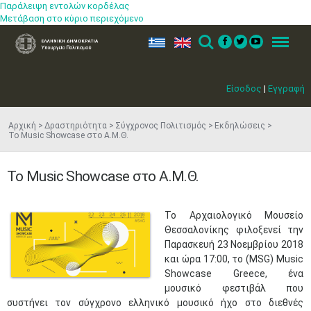
Παράλειψη εντολών κορδέλας
Μετάβαση στο κύριο περιεχόμενο
ελ
en
Search
Menu
Είσοδος
|
Εγγραφή
Αρχική
Δραστηριότητα
Σύγχρονος Πολιτισμός
Εκδηλώσεις
Το Music Showcase στο Α.Μ.Θ.
Το Music Showcase στο Α.Μ.Θ.
​Το Αρχαιολογικό Μουσείο
Θεσσαλονίκης φιλοξενεί την
Παρασκευή 23 Νοεμβρίου 2018
και ώρα 17:00, το (MSG) Music
Showcase Greece, ένα
μουσικό φεστιβάλ που
συστήνει τον σύγχρονο ελληνικό μουσικό ήχο στο διεθνές