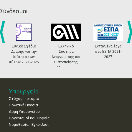
27
28
29
30
Οκτ
1
2
3
•
•
•
•
•
•
•
Σύνδεσμοι
4
5
6
7
8
9
10
•
•
•
•
•
•
•
11
12
13
14
15
16
17
•
•
•
•
•
•
•
prev
ne
Εθνικό Σχέδιο
Ελληνικό
Ενταγμένα έργα
Δράσης για την
Σύστημα
στο ΕΣΠΑ 2021-
18
19
20
21
22
23
24
Ισότητα των
Αναγνώρισης και
2027
•
•
•
•
•
•
•
Φύλων 2021-2025
Πιστοποίησης
Μουσείων
25
26
27
28
29
30
31
•
•
•
•
•
•
•
Νοε
1
2
3
4
5
6
7
Υπουργείο
•
•
•
•
•
•
•
Στόχος - Ιστορία
8
9
10
11
12
13
14
Πολιτική Ηγεσία
•
•
•
•
•
•
•
Δομή Υπουργείου
Οργανισμοί και Φορείς
15
16
17
18
19
20
21
Νομοθεσία - Εγκύκλιοι
•
•
•
•
•
•
•