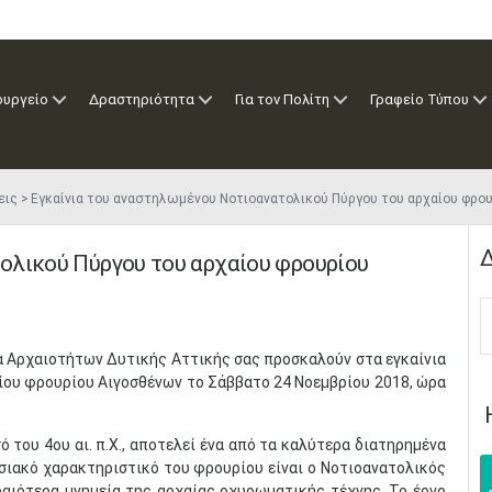
ουργείο
Δραστηριότητα
Για τον Πολίτη
Γραφείο Τύπου
εις
Εγκαίνια του αναστηλωμένου Νοτιοανατολικού Πύργου του αρχαίου φρο
Δ
ολικού Πύργου του αρχαίου φρουρίου
ία Αρχαιοτήτων Δυτικής Αττικής σας προσκαλούν στα εγκαίνια
ου φρουρίου Αιγοσθένων το Σάββατο 24 Νοεμβρίου 2018, ώρα
ό του 4ου αι. π.Χ., αποτελεί ένα από τα καλύτερα διατηρημένα
σιακό χαρακτηριστικό του φρουρίου είναι ο Νοτιοανατολικός
αιότερα μνημεία της αρχαίας οχυρωματικής τέχνης. Το έργο