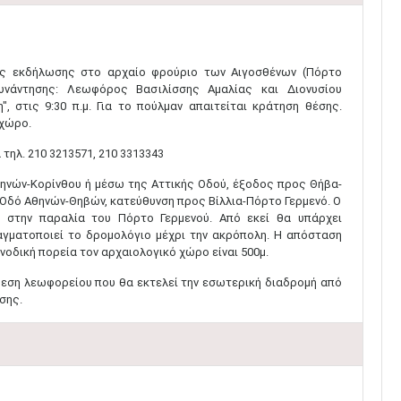
ης εκδήλωσης στο αρχαίο φρούριο των Αιγοσθένων (Πόρτο
υνάντησης: Λεωφόρος Βασιλίσσης Αμαλίας και Διονυσίου
, στις 9:30 π.μ. Για το πούλμαν απαιτείται κράτηση θέσης.
 χώρο.
τηλ. 210 3213571, 210 3313343
θηνών-Κορίνθου ή μέσω της Αττικής Οδού, έξοδος προς Θήβα-
ή Οδό Αθηνών-Θηβών, κατεύθυνση προς Βίλλια-Πόρτο Γερμενό. Ο
 στην παραλία του Πόρτο Γερμενού. Από εκεί θα υπάρχει
γματοποιεί το δρομολόγιο μέχρι την ακρόπολη. Η απόσταση
νοδική πορεία τον αρχαιολογικό χώρο είναι 500μ.
θεση λεωφορείου που θα εκτελεί την εσωτερική διαδρομή από
σης.