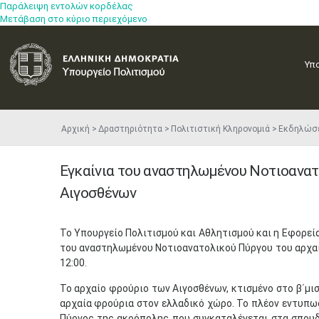
Παράλειψη εντολών κορδέλας
Μετάβαση στο κύριο περιεχόμενο
Υπ
Αρχική
Δραστηριότητα
Πολιτιστική Κληρονομιά
Εκδηλώσ
Εγκαίνια του αναστηλωμένου Νοτιοανατ
Αιγοσθένων
Το ​Υπουργείο Πολιτισμού και Αθλητισμού και η Εφορε
του αναστηλωμένου Νοτιοανατολικού Πύργου του αρχαί
12:00.​​
​Το αρχαίο φρούριο των Αιγοσθένων, κτισμένο στο β΄μισ
αρχαία φρούρια στον ελλαδικό χώρο. Το πλέον εντυπω
Πύργος της ακρόπολης που συγκαταλέγεται στα σπουδ