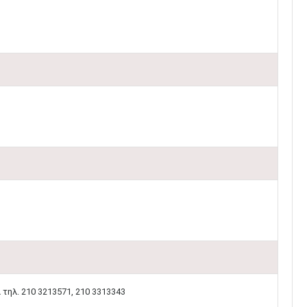
τηλ. 210 3213571, 210 3313343​