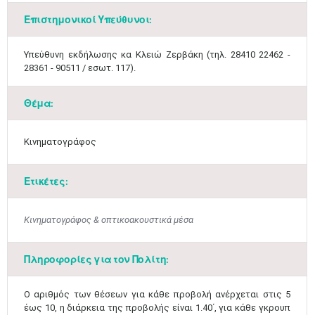
Επιστημονικοί Υπεύθυνοι:
​Υπεύθυνη εκδήλωσης κα Κλειώ Ζερβάκη (τηλ. 28410 22462 -
28361 - 90511 / εσωτ. 117).
Θέμα:
Κινηματογράφος
Ετικέτες:
Κινηματογράφος & οπτικοακουστικά μέσα
Μαϊ
1
2
•
•
Πληροφορίες για τον Πολίτη:
3
4
5
6
7
8
9
•
•
•
•
•
•
•
Ο αριθμός των θέσεων για κάθε προβολή ανέρχεται στις 5
έως 10, η διάρκεια της προβολής είναι 1.40΄, για κάθε γκρουπ
10
11
12
13
14
15
16