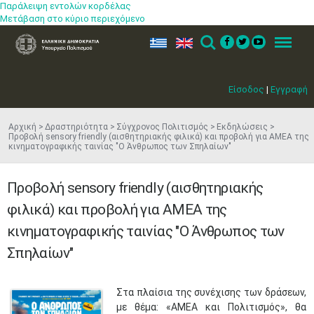
Παράλειψη εντολών κορδέλας
Μετάβαση στο κύριο περιεχόμενο
ελ
en
Search
Menu
Είσοδος
|
Εγγραφή
Αρχική
Δραστηριότητα
Σύγχρονος Πολιτισμός
Εκδηλώσεις
Προβολή sensory friendly (αισθητηριακής φιλικά) και προβολή για ΑΜΕΑ της
κινηματογραφικής ταινίας "Ο Άνθρωπος των Σπηλαίων"
Προβολή sensory friendly (αισθητηριακής
φιλικά) και προβολή για ΑΜΕΑ της
κινηματογραφικής ταινίας "Ο Άνθρωπος των
Σπηλαίων"
Στα πλαίσια της συνέχισης των δράσεων,
με θέμα: «ΑΜΕΑ και Πολιτισμός», θα