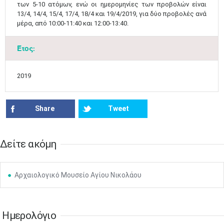
των 5-10 ατόμων, ενώ οι ημερομηνίες των προβολών είναι
•
•
•
•
•
•
•
13/4, 14/4, 15/4, 17/4, 18/4 και 19/4/2019, για δύο προβολές ανά
μέρα, από 10:00-11:40 και 12:00-13:40.
17
18
19
20
21
22
23
•
•
•
•
•
•
•
•
•
•
•
•
•
Έτος:
24
25
26
27
28
29
30
•
•
•
•
•
•
•
2019
31
Ιουν
1
2
3
4
5
6
•
•
•
•
•
•
•
Share
Tweet
7
8
9
10
11
12
13
•
•
•
•
•
•
•
14
15
16
17
18
19
20
Δείτε ακόμη
•
•
•
•
•
•
•
21
22
23
24
25
26
27
•
•
•
•
•
•
•
Αρχαιολογικό Μουσείο Αγίου Νικολάου
28
29
30
Ιουλ
1
2
3
4
•
•
•
•
•
•
•
•
•
•
Ημερολόγιο
5
6
7
8
9
10
11