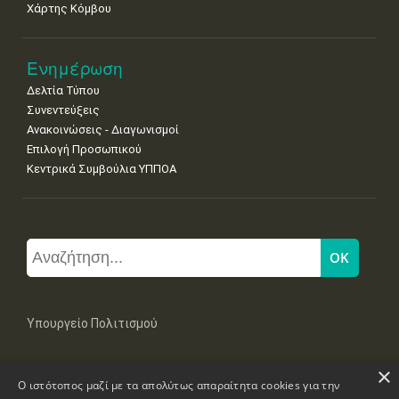
Χάρτης Κόμβου
Ενημέρωση
Δελτία Τύπου
Συνεντεύξεις
Ανακοινώσεις - Διαγωνισμοί
Επιλογή Προσωπικού
Κεντρικά Συμβούλια ΥΠΠΟΑ
Υπουργείο Πολιτισμού
×
Μπουμπουλίνας 20-22, 106 82 Αθήνα
Ο ιστότοπος μαζί με τα απολύτως απαραίτητα cookies για την
Τηλ: +30 2131322100, 2131322421