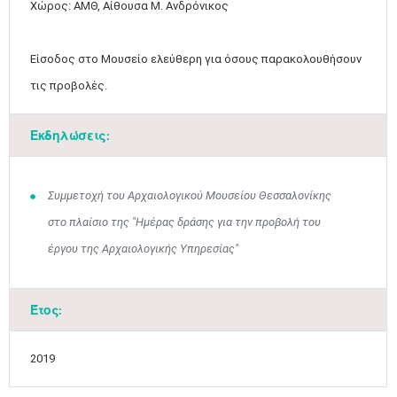
Χώρος: ΑΜΘ, Αίθουσα Μ. Ανδρόνικος
Είσοδος στο Μουσείο ελεύθερη για όσους παρακολουθήσουν
τις προβολές.
Εκδηλώσεις:
Συμμετοχή του Αρχαιολογικού Μουσείου Θεσσαλονίκης
στο πλαίσιο της "Ημέρας δράσης για την προβολή του
έργου της Αρχαιολογικής Υπηρεσίας"
Έτος:
Ιουν
1
2
3
4
5
6
•
•
•
•
•
•
2019
7
8
9
10
11
12
13
•
•
•
•
•
•
•