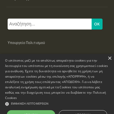
Υπουργείο Πολιτισμού
×
Μπουμπουλίνας 20-22, 106 82 Αθήνα
Ο ιστότοπος μαζί με τα απολύτως απαραίτητα cookies για την
Τηλ: +30 2131322100, 2131322421
mail: grplk@culture.gr
λειτουργία του ιστότοπου με τη συναίνεση σας χρησιμοποιεί cookies
για ανάλυση. Έχετε τη δυνατότητα να αρνηθείτε τη χρήση των μη
απαραίτητων cookies μέσω της επιλογής «ΑΠΟΡΡΙΨΗ», ή να
επιλέξετε τη χρήση τους επιλέγοντας «ΑΠΟΔΟΧΗ». Για να λάβετε
αναλυτική ενημέρωση σχετικά με τα Cookies του ιστότοπου μας
καθώς και την διαχείριση τους μπορείτε να διαβάσετε την
Πολιτική
Πνευματικά Δικαιώματα © 1995-2026 Υπουργείο Πολιτισμού
Cookies
ΕΜΦΆΝΙΣΗ ΛΕΠΤΟΜΕΡΕΙΏΝ
Πληροφορίες Ιστοσελίδας
Δήλωση Προσβασιμότητας