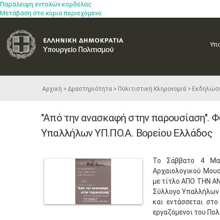
Παράλειψη εντολών κορδέλας
Μετάβαση στο κύριο περιεχόμενο
Υπ
Αρχική
Δραστηριότητα
Πολιτιστική Κληρονομιά
Εκδηλώσ
"Από την ανασκαφή στην παρουσίαση". 
Υπαλλήλων ΥΠ.ΠΟ.Α. Βορείου Ελλάδος
​Το Σάββατο 4 Μα
Αρχαιολογικού Μουσ
με τίτλο ΑΠΟ ΤΗΝ Α
Σύλλογο Υπαλλήλων 
και εντάσσεται στ
εργαζόμενοι του Πολ