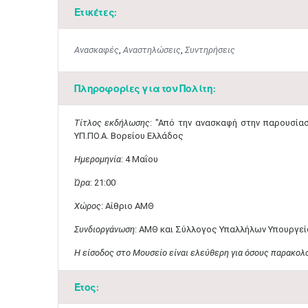
Ετικέτες:
Ανασκαφές
,
Αναστηλώσεις
,
Συντηρήσεις
Πληροφορίες για τον Πολίτη:
​Τίτλος εκδήλωσης
: ​"Από την ανασκαφή στην παρουσί
ΥΠ.ΠΟ.Α. Βορείου Ελλάδος
Ημερομηνία
: 4 Μαΐου
Ώρα
: 21:00
Χώρος
: Αίθριο ΑΜΘ
Συνδιοργάνωση
: ΑΜΘ και Σύλλογος Υπαλλήλων Υπουργεί
Η είσοδος στο Μουσείο είναι ελεύθερη για όσους παρακολ
Έτος: