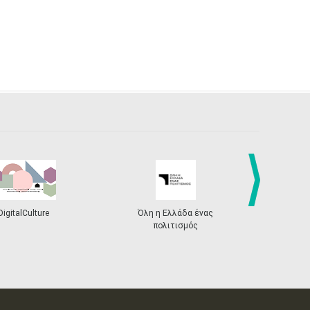
next
DigitalCulture
Όλη η Ελλάδα ένας
Πρόγραμμα Δι
πολιτισμός