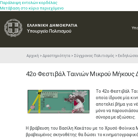
Παράλειψη εντολών κορδέλας
Μετάβαση στο κύριο περιεχόμενο
Υπ
Αρχική
Δραστηριότητα
Σύγχρονος Πολιτισμός
Εκδηλώσε
42ο Φεστιβάλ Ταινιών Μικρού Μήκους 
​Το 42ο Φεστιβάλ Τα
οποία ίδρυσε μία κι
αποτελεί βήμα για ν
μόνο να παρουσιάσου
σύνορα με αξιώσεις
Η βράβευση του Βασίλη Κεκάτου με το Χρυσό Φοίνικα 
βραβευμένος σκηνοθέτης θα δώσει το κινηματογραφικό 