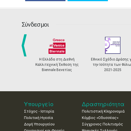
Σύνδεσμοι
prev
Η Ελλάδα στη Διεθνή
Εθνικό Σχέδιο Δράσης γ
Καλλιτεχνική Έκθεση της
την Ισότητα των Φύλω
Biennale Βενετίας
2021-2025
Υπουργείο
Δραστηριότητα
Στόχος - Ιστορία
Πολιτιστική Κληρονομιά
Πολιτική Ηγεσία
Κόμβος «Οδυσσέας»
Δομή Υπουργείου
Σύγχρονος Πολιτισμός
Οργανισμοί και Φορείς
Ψηφιακές Συλλογές