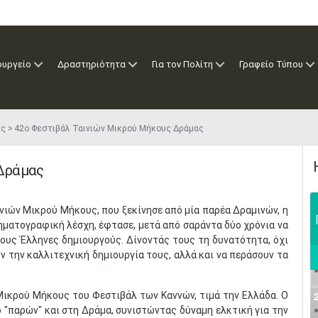
ουργείο
Δραστηριότητα
Για τον Πολίτη
Γραφείο Τύπου
ις
42ο Φεστιβάλ Ταινιών Μικρού Μήκους Δράμας
Δράμας
ινιών Μικρού Μήκους, που ξεκίνησε από μία παρέα Δραμινών, η
νηματογραφική λέσχη, έφτασε, μετά από σαράντα δύο χρόνια να
έους Έλληνες δημιουργούς. Δίνοντάς τους τη δυνατότητα, όχι
ν την καλλιτεχνική δημιουργία τους, αλλά και να περάσουν τα
.
Μικρού Μήκους του Φεστιβάλ των Καννών, τιμά την Ελλάδα. Ο
"παρών" και στη Δράμα, συνιστώντας δύναμη ελκτική για την