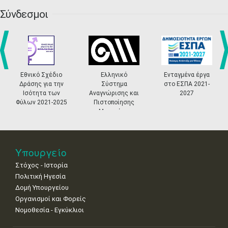
27
28
29
30
Οκτ
1
2
3
•
•
•
•
•
•
•
Σύνδεσμοι
4
5
6
7
8
9
10
•
•
•
•
•
•
•
11
12
13
14
15
16
17
•
•
•
•
•
•
•
prev
ne
Εθνικό Σχέδιο
Ελληνικό
Ενταγμένα έργα
Δράσης για την
Σύστημα
στο ΕΣΠΑ 2021-
18
19
20
21
22
23
24
Ισότητα των
Αναγνώρισης και
2027
•
•
•
•
•
•
•
Φύλων 2021-2025
Πιστοποίησης
Μουσείων
25
26
27
28
29
30
31
•
•
•
•
•
•
•
Νοε
1
2
3
4
5
6
7
Υπουργείο
•
•
•
•
•
•
•
Στόχος - Ιστορία
8
9
10
11
12
13
14
Πολιτική Ηγεσία
•
•
•
•
•
•
•
Δομή Υπουργείου
Οργανισμοί και Φορείς
15
16
17
18
19
20
21
Νομοθεσία - Εγκύκλιοι
•
•
•
•
•
•
•