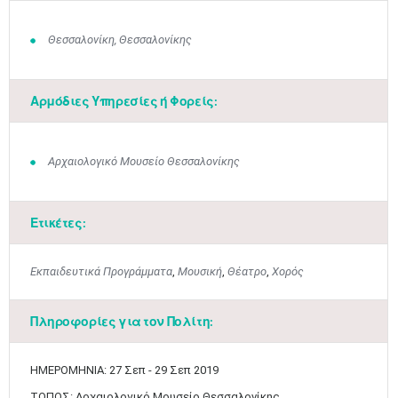
Θεσσαλονίκη, Θεσσαλονίκης
Αρμόδιες Υπηρεσίες ή Φορείς:
Αρχαιολογικό Μουσείο Θεσσαλονίκης
Ετικέτες:
Εκπαιδευτικά Προγράμματα
,
Μουσική
,
Θέατρο
,
Χορός
Πληροφορίες για τον Πολίτη:
Ιουν
1
2
3
4
5
6
•
•
•
•
•
•
ΗΜΕΡΟΜΗΝIA:
27 Σεπ
-
29 Σεπ 2019
ΤΟΠΟΣ: Αρχαιολογικό Μουσείο Θεσσαλονίκης