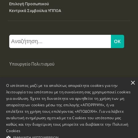
Επιλογή Προσωπικού
Κεντρικά Συμβούλια ΥΠΠΟΑ
Υπουργείο Πολιτισμού
×
Μπουμπουλίνας 20-22, 106 82 Αθήνα
Ο ιστότοπος μαζί με τα απολύτως απαραίτητα cookies για την
Τηλ: +30 2131322100, 2131322421
mail: grplk@culture.gr
λειτουργία του ιστότοπου με τη συναίνεση σας χρησιμοποιεί cookies
για ανάλυση. Έχετε τη δυνατότητα να αρνηθείτε τη χρήση των μη
απαραίτητων cookies μέσω της επιλογής «ΑΠΟΡΡΙΨΗ», ή να
επιλέξετε τη χρήση τους επιλέγοντας «ΑΠΟΔΟΧΗ». Για να λάβετε
αναλυτική ενημέρωση σχετικά με τα Cookies του ιστότοπου μας
καθώς και την διαχείριση τους μπορείτε να διαβάσετε την
Πολιτική
Πνευματικά Δικαιώματα © 1995-2026 Υπουργείο Πολιτισμού
Cookies
ΕΜΦΆΝΙΣΗ ΛΕΠΤΟΜΕΡΕΙΏΝ