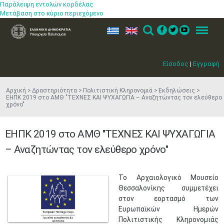
Παράλειψη εντολών κορδέλας
Μετάβαση στο κύριο περιεχόμενο
ελ
en
Search
Menu
Είσοδος
|
Εγγραφή
Αρχική
Δραστηριότητα
Πολιτιστική Κληρονομιά
Εκδηλώσεις
ΕΗΠΚ 2019 στο ΑΜΘ "ΤΕΧΝΕΣ ΚΑΙ ΨΥΧΑΓΩΓΙΑ – Αναζητώντας τον ελεύθερο
χρόνο"
ΕΗΠΚ 2019 στο ΑΜΘ "ΤΕΧΝΕΣ ΚΑΙ ΨΥΧΑΓΩΓΙΑ
– Αναζητώντας τον ελεύθερο χρόνο"
​Το Αρχαιολογικό Μουσείο
Θεσσαλονίκης συμμετέχει
στον εορτασμό των
Ευρωπαϊκών Ημερών
Πολιτιστικής Κληρονομιάς