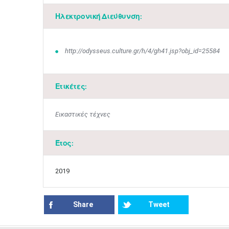
Ηλεκτρονική Διεύθυνση:
http://odysseus.culture.gr/h/4/gh41.jsp?obj_id=25584
Ετικέτες:
Εικαστικές τέχνες
Έτος:
2019
Share
Tweet