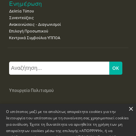
Ενημέρωση
Δελτία Τύπου
Συνεντεύξεις
Ανακοινώσεις - Διαγωνισμοί
Επιλογή Προσωπικού
Κεντρικά Συμβούλια ΥΠΠΟΑ
Υπουργείο Πολιτισμού
×
Μπουμπουλίνας 20-22, 106 82 Αθήνα
Ο ιστότοπος μαζί με τα απολύτως απαραίτητα cookies για την
Τηλ: +30 2131322100, 2131322421
mail: grplk@culture.gr
λειτουργία του ιστότοπου με τη συναίνεση σας χρησιμοποιεί cookies
για ανάλυση. Έχετε τη δυνατότητα να αρνηθείτε τη χρήση των μη
απαραίτητων cookies μέσω της επιλογής «ΑΠΟΡΡΙΨΗ», ή να