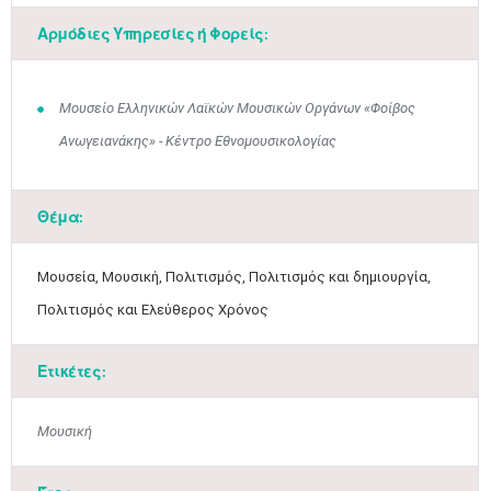
Αρμόδιες Υπηρεσίες ή Φορείς:
Μουσείο Ελληνικών Λαϊκών Μουσικών Οργάνων «Φοίβος
Ανωγειανάκης» - Κέντρο Εθνομουσικολογίας
Θέμα:
Μουσεία, Μουσική, Πολιτισμός, Πολιτισμός και δημιουργία,
Μαϊ
1
2
•
•
Πολιτισμός και Ελεύθερος Χρόνος
3
4
5
6
7
8
9
•
•
•
•
•
•
•
Ετικέτες:
10
11
12
13
14
15
16
•
•
•
•
•
•
•
Μουσική
17
18
19
20
21
22
23