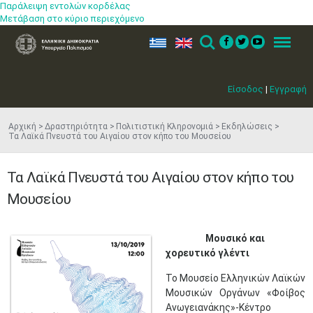
Παράλειψη εντολών κορδέλας
Μετάβαση στο κύριο περιεχόμενο
ελ
en
Search
Menu
Είσοδος
|
Εγγραφή
Αρχική
Δραστηριότητα
Πολιτιστική Κληρονομιά
Εκδηλώσεις
Τα Λαϊκά Πνευστά του Αιγαίου στον κήπο του Μουσείου
Τα Λαϊκά Πνευστά του Αιγαίου στον κήπο του
Μουσείου
​
Μουσικό και
χορευτικό γλέντι
Το Μουσείο Ελληνικών Λαϊκών
Μουσικών Οργάνων «Φοίβος
Ανωγειανάκης»-Κέντρο