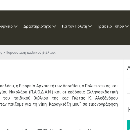
ουργείο
Δραστηριότητα
Για τον Πολίτη
Γραφείο Τύπου
ις
Παρουσίαση παιδικού βιβλίου.
Δ
ικολάου, η Εφορεία Αρχαιοτήτων Λασιθίου, ο Πολιτιστικός και
ου Νικολάου (Π.Α.Ο.Δ.Α.Ν.) και οι εκδόσεις Ελληνοεκδοτική
η του παιδικού βιβλίου της κας Γιώτας Κ. Αλεξάνδρου
ταν παίζαμε για τη νίκη, Καραγκιόζη μου" σε εικονογράφηση