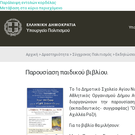
Παράλειψη εντολών κορδέλας
Μετάβαση στο κύριο περιεχόμενο
Υπ
Αρχική
Δραστηριότητα
Σύγχρονος Πολιτισμός
Εκδηλώσε
Παρουσίαση παιδικού βιβλίου.
​Το 1ο Δημοτικό Σχολείο Αγίου Ν
Αθλητικός Οργανισμού Δήμου Αγί
διοργανώνουν την παρουσίασ
(εκπαιδευτικός- συγγραφέας) "Ό
Αχιλλέα Ραζή.
Για το βιβλίο θα μιλήσουν: