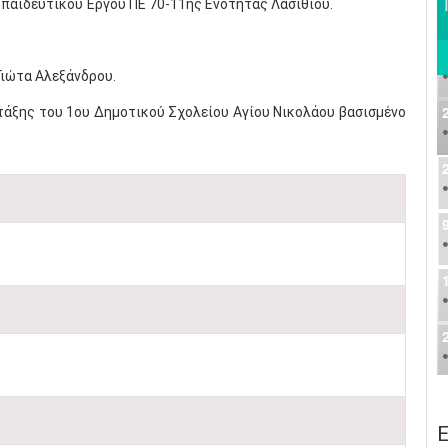
κπαιδευτικού Έργου ΠΕ 70-11ης Ενότητας Λασιθίου.
Γιώτα Αλεξάνδρου.
τάξης του 1ου Δημοτικού Σχολείου Αγίου Νικολάου βασισμένο
Ε