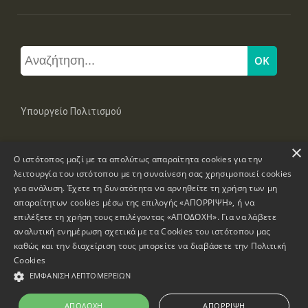
Υπουργείο Πολιτισμού
×
Μπουμπουλίνας 20-22, 106 82 Αθήνα
Ο ιστότοπος μαζί με τα απολύτως απαραίτητα cookies για την
Τηλ: +30 2131322100, 2131322421
mail: grplk@culture.gr
λειτουργία του ιστότοπου με τη συναίνεση σας χρησιμοποιεί cookies
για ανάλυση. Έχετε τη δυνατότητα να αρνηθείτε τη χρήση των μη
απαραίτητων cookies μέσω της επιλογής «ΑΠΟΡΡΙΨΗ», ή να
επιλέξετε τη χρήση τους επιλέγοντας «ΑΠΟΔΟΧΗ». Για να λάβετε
αναλυτική ενημέρωση σχετικά με τα Cookies του ιστότοπου μας
καθώς και την διαχείριση τους μπορείτε να διαβάσετε την
Πολιτική
Πνευματικά Δικαιώματα © 1995-2026 Υπουργείο Πολιτισμού
Cookies
ΕΜΦΆΝΙΣΗ ΛΕΠΤΟΜΕΡΕΙΏΝ
Πληροφορίες Ιστοσελίδας
Δήλωση Προσβασιμότητας
ΑΠΟΔΟΧΉ
ΑΠΌΡΡΙΨΗ