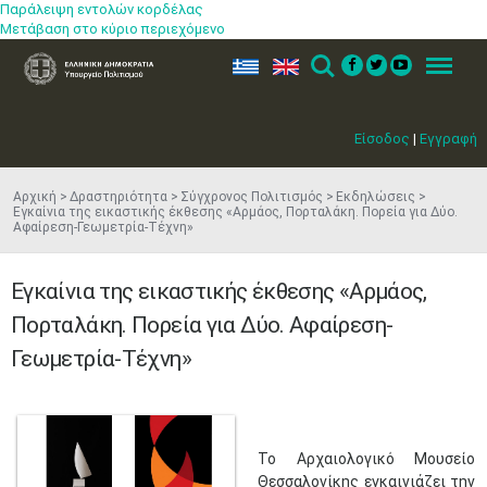
Παράλειψη εντολών κορδέλας
Μετάβαση στο κύριο περιεχόμενο
ελ
en
Search
Menu
Είσοδος
|
Εγγραφή
Αρχική
Δραστηριότητα
Σύγχρονος Πολιτισμός
Εκδηλώσεις
Εγκαίνια της εικαστικής έκθεσης «Αρμάος, Πορταλάκη. Πορεία για Δύο.
Αφαίρεση-Γεωμετρία-Τέχνη»
Εγκαίνια της εικαστικής έκθεσης «Αρμάος,
Πορταλάκη. Πορεία για Δύο. Αφαίρεση-
Γεωμετρία-Τέχνη»
Το Αρχαιολογικό Μουσείο
Θεσσαλονίκης εγκαινιάζει την