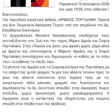
Παρασκευή 10 Ιανουαρίου 2020
και ώρα 19:00, στην αίθουσα Ι.
Βοκοτοπούλου,
την περιοδική εικαστική έκθεση «ΑΡΜΑΟΣ, ΠΟΡΤΑΛΑΚΗ. Πορεία
για Δύο. Γεωμετρία-Αφαίρεση-Τέχνη» υπό την επιμέλεια του Δρ.
Ελευθέριου Οικονόμου.
Το Αρχαιολογικό Μουσείο Θεσσαλονίκης υποδέχεται τους
συνταξιδιώτες στη ζωή και την τέχνη, Μάρκο Αρμάο και Σοφία
Πορταλάκη. Στην «Πορεία για Δύο», μια φράση χωρίς ρήμα αλλά
με άρρητα και υπονοούμενα, ο Μάρκος Αρμάος και η Σοφία
Πορταλάκη συνυπάρχουν και δημιουργούν «ο καθείς με τα όπλα
του»,​​ «ο καθένας το ταξίδι του».
Τα γλυπτά του Αρμάου και τα ζωγραφικά έργα της Πορταλάκη, με
τις απέριττες χυτές φόρμες τα μεν που άλλοτε τείνουν προς το
φως και άλλοτε κλείνονται στον πυρήνα τους, με τις
γεωμετρικές αλλά ρέουσες γραμμές που διανοίγονται και
συμπλέκονται τα δε, συνιστούν σπουδές στην Αφαίρεση. Χωρίς
στολίδια, χωρίς προσποίηση, χωρίς μεγαλορρημοσύνη. Η
Aφαίρεση είναι η κατάκτηση της πληρότητας, μία επίμονη
σπουδή στον πληθυντικό της αλήθειας.