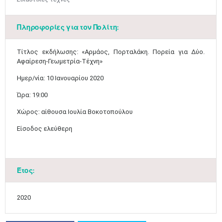
Πληροφορίες για τον Πολίτη:
​Τίτλος εκδήλωσης: «Αρμάος, Πορταλάκη. Πορεία για Δύο.
Αφαίρεση-Γεωμετρία-Τέχνη»
Μαϊ
1
2
•
•
Ημερ/νία: 10 Ιανουαρίου 2020
3
4
5
6
7
8
9
Ώρα: 19:00
•
•
•
•
•
•
•
Χώρος: αίθουσα Ιουλία Βοκοτοπούλου
10
11
12
13
14
15
16
•
•
•
•
•
•
•
Είσοδος ελεύθερη​
17
18
19
20
21
22
23
•
•
•
•
•
•
•
•
•
•
•
•
•
Έτος:
24
25
26
27
28
29
30
•
•
•
•
•
•
•
2020
31
Ιουν
1
2
3
4
5
6
•
•
•
•
•
•
•