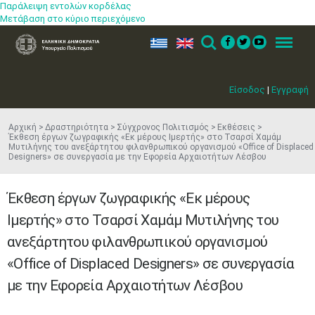
Παράλειψη εντολών κορδέλας
Μετάβαση στο κύριο περιεχόμενο
ελ
en
Search
Menu
Είσοδος
|
Εγγραφή
Αρχική
Δραστηριότητα
Σύγχρονος Πολιτισμός
Εκθέσεις
Έκθεση έργων ζωγραφικής «Εκ μέρους Ιμερτής» στο Τσαρσί Χαμάμ
Μυτιλήνης του ανεξάρτητου φιλανθρωπικού οργανισμού «Office of Displaced
Designers» σε συνεργασία με την Εφορεία Αρχαιοτήτων Λέσβου
Έκθεση έργων ζωγραφικής «Εκ μέρους
Ιμερτής» στο Τσαρσί Χαμάμ Μυτιλήνης του
ανεξάρτητου φιλανθρωπικού οργανισμού
«Office of Displaced Designers» σε συνεργασία
με την Εφορεία Αρχαιοτήτων Λέσβου