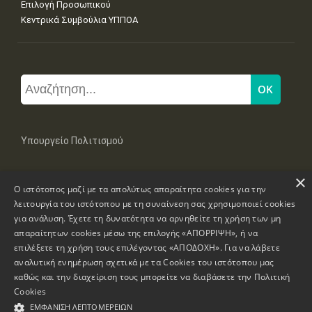
Επιλογή Προσωπικού
Κεντρικά Συμβούλια ΥΠΠΟΑ
Υπουργείο Πολιτισμού
×
Μπουμπουλίνας 20-22, 106 82 Αθήνα
Ο ιστότοπος μαζί με τα απολύτως απαραίτητα cookies για την
Τηλ: +30 2131322100, 2131322421
mail: grplk@culture.gr
λειτουργία του ιστότοπου με τη συναίνεση σας χρησιμοποιεί cookies
για ανάλυση. Έχετε τη δυνατότητα να αρνηθείτε τη χρήση των μη
απαραίτητων cookies μέσω της επιλογής «ΑΠΟΡΡΙΨΗ», ή να
επιλέξετε τη χρήση τους επιλέγοντας «ΑΠΟΔΟΧΗ». Για να λάβετε
αναλυτική ενημέρωση σχετικά με τα Cookies του ιστότοπου μας
καθώς και την διαχείριση τους μπορείτε να διαβάσετε την
Πολιτική
Πνευματικά Δικαιώματα © 1995-2026 Υπουργείο Πολιτισμού
Cookies
ΕΜΦΆΝΙΣΗ ΛΕΠΤΟΜΕΡΕΙΏΝ