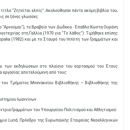
ίτλο "Ζητείται ελπίς". Ακολούθησαν πέντε ακόμη βιβλία του,
ις σε ξένες γλώσσες.
το "Αρνούμαι"), το Βραβείο των Δώδεκα - Έπαθλο Κώστα Ουράνη
ογοτεχνίας στη Γαλλία (1970 για "Το λάθος"). Τιμήθηκε επίσης
palia (1982) και με το Σταυρό του Ιππότη των Γραμμάτων και
και των εκδηλώσεων στο πλαίσιο του εορτασμού του Έτους
α εργασίας αποτελούμενη από τους:
ου Τμήματος Μπενακείου Βιβλιοθήκης – Βιβλιοθήκης της
ιστημίου Ιωαννίνων
ντρια Γραμμάτων του Υπουργείου Πολιτισμού και Αθλητισμού
ο Lund, Πρόεδρο της Ευρωπαϊκής Εταιρείας Νεοελληνικών