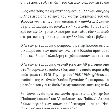
υπηρέτησε σε όλη τη ζωή του και αποτυπώνονται εύγλω
Ένας από τους πολυμεταφρασμένους Έλληνες συγγραφ
μίλησε μέσα από το έργο του για την ανημποριά του α
εξουσία, για την πυρηνική απειλή, την απώλεια ιδανικ
σε μία αδιάφορη, καταναλωτική κοινωνία. Το μυθιστό
κράτος εφιάλτη υπό ολοκληρωτικό καθεστώς και αποδε
η στρατιωτική δικτατορία στην Ελλάδα, ενώ το βιβλίο τ
Ο Αντώνης Σαμαράκης εκπροσώπησε την Ελλάδα σε δια
δικαιωμάτων των παιδιών, ενώ στην Ελλάδα πρωτοστά
όπου έφηβοι από ολόκληρη τη χώρα ασκούνται στον κοιν
Ο Αντώνης Σαμαράκης γεννήθηκε στην Αθήνα, όπου σπού
στο Υπουργείο Εργασίας, θέση από την οποία παραιτήθη
επέστρεψε το 1945. Την περίοδο 1968-1969 ηγήθηκε α
ανάθεση της Διεθνούς Ομάδας Εργασίας. Ως εκπρόσωπο
με άρθρα του για τη διεθνή κινητοποίηση υπέρ της επ
Στη λογοτεχνία πρωτοεμφανίστηκε στις αρχές της δεκ
"Παιδικός κόσμος" και "Διάπλασις των Παίδων". Ακολο
άλλων περιοδικών, όπως το "Ξεκίνημα", και τα "Νεο