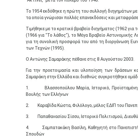
"Ακτίνες" μετά τον πόλεμο του 1940.
Το 1954 εκδόθηκε η πρώτη του συλλογή διηγημάτων με τ
τα οποία γνώρισαν πολλές επανεκδόσεις και μεταφράσε
Τιμήθηκε με το κρατικό βραβείο διηγήματος (1962 για 
(1966 για "Το λάθος"), το Μέγα Βραβείο Αστυνομικής Λ
για τη συνολική προσφορά του από τη διοργάνωση Euro
των Τεχνών (1995).
Ο Αντώνης Σαμαράκης πέθανε στις 8 Αυγούστου 2003.
Για την προετοιμασία και υλοποίηση των δράσεων 
Σαμαράκη στην Ελλάδα και διεθνώς συγκροτήθηκε ομάδ
1. Βλασσοπούλου Μαρία, Ιστορικό, Προϊσταμένη τ
Βουλής των Ελλήνων
2. Καραβίδα Κώστα, Φιλόλογο, μέλος ΕΔΙΠ του Πανεπ
3. Παπαθανασίου Σίσσυ, Ιστορικό Πολιτισμού, Διευθύ
4. Σαμπατακάκη Βασίλη, Καθηγητή στο Πανεπιστήμι
Σπουδών