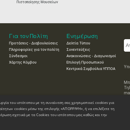
 Μουσείων
Για τον Πολίτη
Ενημέρωση
Προτάσεις - Διαβουλεύσεις
Δελτία Τύπου
Πληροφορίες για τον πολίτη
Συνεντεύξεις
Σύνδεσμοι
Ανακοινώσεις - Διαγωνισμοί
Χάρτης Κόμβου
Επιλογή Προσωπικού
Υπ
Κεντρικά Συμβούλια ΥΠΠΟΑ
Μπ
Τη
mai
υργία του ιστότοπου με τη συναίνεση σας χρησιμοποιεί cookies για
αίτητων cookies μέσω της επιλογής «ΑΠΟΡΡΙΨΗ», ή να επιλέξετε τη
έρωση σχετικά με τα Cookies του ιστότοπου μας καθώς και την
Πληροφορίες Ιστοσελίδας
Δήλωση Προσβασιμότητας