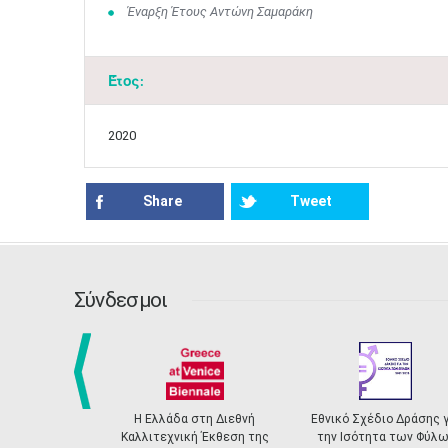
Έναρξη Έτους Αντώνη Σαμαράκη
Έτος:
2020
Share
Tweet
Σύνδεσμοι
prev
 Ελλάδα στη Διεθνή
Εθνικό Σχέδιο Δράσης για
Ελληνικό Σ
λιτεχνική Έκθεση της
την Ισότητα των Φύλων
Αναγνώρισ