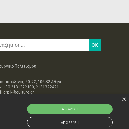
ουργείο Πολιτισμού
ουμπουλίνας 20-22, 106 82 Αθήνα
λ: +30 2131322100, 2131322421
l: grplk@culture.gr
×
ΑΠΟΔΟΧΉ
ΑΠΌΡΡΙΨΗ