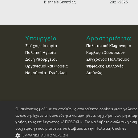
Biennale Βενετίας
2021-2025
Πιστοποίησης
Υπουργείο
Δραστηριότητα
Στόχος - Ιστορία
Πολιτιστική Κληρονομιά
Πολιτική Ηγεσία
Κόμβος «Οδυσσέας»
Δομή Υπουργείου
Σύγχρονος Πολιτισμός
Οργανισμοί και Φορείς
Ψηφιακές Συλλογές
Νομοθεσία - Εγκύκλιοι
Διεθνώς
Ο ιστότοπος μαζί με τα απολύτως απαραίτητα cookies για την λειτο
ανάλυση. Έχετε τη δυνατότητα να αρνηθείτε τη χρήση των μη απαρ
χρήση τους επιλέγοντας «ΑΠΟΔΟΧΗ». Για να λάβετε αναλυτική ενημ
διαχείριση τους μπορείτε να διαβάσετε την
Πολιτική Cookies
Πνευματικά Δικαιώματα © 1995-2026 Υπουργείο Πολιτισμού
ΕΜΦΆΝΙΣΗ ΛΕΠΤΟΜΕΡΕΙΏΝ