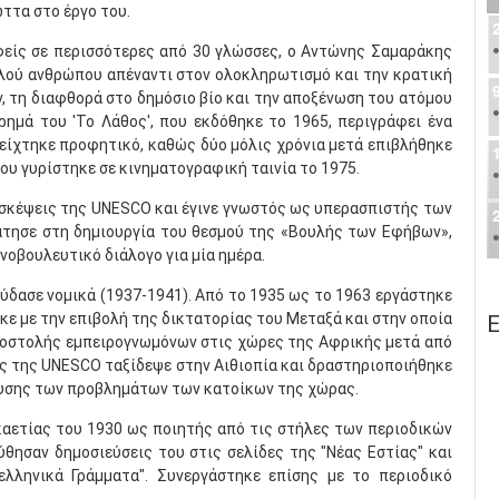
ττα στο έργο του.
είς σε περισσότερες από 30 γλώσσες, ο Αντώνης Σαμαράκης
πλού ανθρώπου απέναντι στον ολοκληρωτισμό και την κρατική
ών, τη διαφθορά στο δημόσιο βίο και την αποξένωση του ατόμου
ρημά του 'Το Λάθος', που εκδόθηκε το 1965, περιγράφει ένα
ίχτηκε προφητικό, καθώς δύο μόλις χρόνια μετά επιβλήθηκε
ου γυρίστηκε σε κινηματογραφική ταινία το 1975.
σκέψεις της UNESCO και έγινε γνωστός ως υπερασπιστής των
τησε στη δημιουργία του θεσμού της «Βουλής των Εφήβων»,
οβουλευτικό διάλογο για μία ημέρα.
δασε νομικά (1937-1941). Από το 1935 ως το 1963 εργάστηκε
κε με την επιβολή της δικτατορίας του Μεταξά και στην οποία
Ε
ποστολής εμπειρογνωμόνων στις χώρες της Αφρικής μετά από
ς της UNESCO ταξίδεψε στην Αιθιοπία και δραστηριοποιήθηκε
ίλυσης των προβλημάτων των κατοίκων της χώρας.
αετίας του 1930 ως ποιητής από τις στήλες των περιοδικών
ύθησαν δημοσιεύσεις του στις σελίδες της "Νέας Εστίας" και
ελληνικά Γράμματα". Συνεργάστηκε επίσης με το περιοδικό