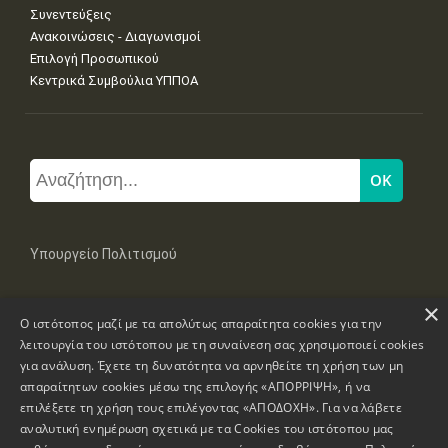
Συνεντεύξεις
Ανακοινώσεις - Διαγωνισμοί
Επιλογή Προσωπικού
Κεντρικά Συμβούλια ΥΠΠΟΑ
Υπουργείο Πολιτισμού
×
Μπουμπουλίνας 20-22, 106 82 Αθήνα
Ο ιστότοπος μαζί με τα απολύτως απαραίτητα cookies για την
Τηλ: +30 2131322100, 2131322421
mail: grplk@culture.gr
λειτουργία του ιστότοπου με τη συναίνεση σας χρησιμοποιεί cookies
για ανάλυση. Έχετε τη δυνατότητα να αρνηθείτε τη χρήση των μη
απαραίτητων cookies μέσω της επιλογής «ΑΠΟΡΡΙΨΗ», ή να
επιλέξετε τη χρήση τους επιλέγοντας «ΑΠΟΔΟΧΗ». Για να λάβετε
αναλυτική ενημέρωση σχετικά με τα Cookies του ιστότοπου μας