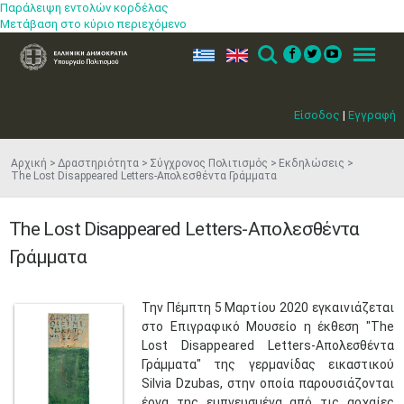
Παράλειψη εντολών κορδέλας
Μετάβαση στο κύριο περιεχόμενο
ελ
en
Search
Menu
Είσοδος
|
Εγγραφή
Αρχική
Δραστηριότητα
Σύγχρονος Πολιτισμός
Εκδηλώσεις
The Lost Disappeared Letters-Απολεσθέντα Γράμματα
The Lost Disappeared Letters-Απολεσθέντα
Γράμματα
​Την Πέμπτη 5 Μαρτίου 2020 εγκαινιάζεται
στο Επιγραφικό Μουσείο η έκθεση "The
Lost Disappeared Letters-Απολεσθέντα
Γράμματα" της γερμανίδας εικαστικού
Silvia Dzubas, στην οποία παρουσιάζονται
έργα της εμπνευσμένα από τις αρχαίες