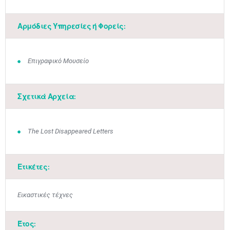
Αρμόδιες Υπηρεσίες ή Φορείς:
Επιγραφικό Μουσείο
Σχετικά Αρχεία:
Μαϊ
1
2
•
•
The Lost Disappeared Letters
3
4
5
6
7
8
9
•
•
•
•
•
•
•
Ετικέτες:
10
11
12
13
14
15
16
•
•
•
•
•
•
•
Εικαστικές τέχνες
17
18
19
20
21
22
23
•
•
•
•
•
•
•
•
•
•
•
•
•
Έτος: