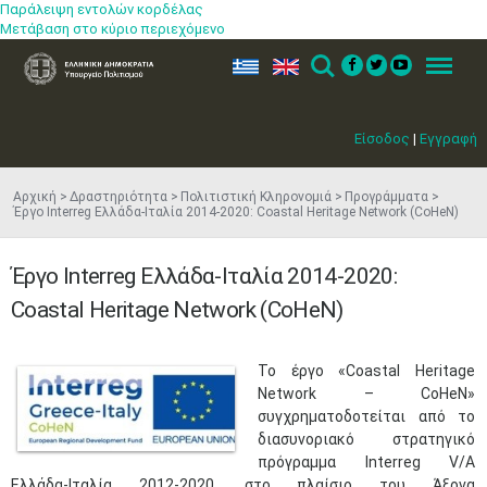
Παράλειψη εντολών κορδέλας
Μετάβαση στο κύριο περιεχόμενο
ελ
en
Search
Menu
Είσοδος
|
Εγγραφή
Αρχική
Δραστηριότητα
Πολιτιστική Κληρονομιά
Προγράμματα
Έργο Interreg Ελλάδα-Ιταλία 2014-2020: Coastal Heritage Network (CoHeN)
Έργο Interreg Ελλάδα-Ιταλία 2014-2020:
Coastal Heritage Network (CoHeN)
To έργο «Coastal Heritage
Network – CoHeN»
συγχρηματοδοτείται από το
διασυνοριακό στρατηγικό
πρόγραμμα Interreg V/A
Ελλάδα-Ιταλία 2012-2020, στο πλαίσιο του Άξονα