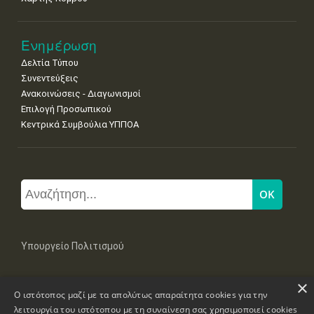
Ενημέρωση
Δελτία Τύπου
Συνεντεύξεις
Ανακοινώσεις - Διαγωνισμοί
Επιλογή Προσωπικού
Κεντρικά Συμβούλια ΥΠΠΟΑ
Υπουργείο Πολιτισμού
×
Μπουμπουλίνας 20-22, 106 82 Αθήνα
Ο ιστότοπος μαζί με τα απολύτως απαραίτητα cookies για την
Τηλ: +30 2131322100, 2131322421
mail: grplk@culture.gr
λειτουργία του ιστότοπου με τη συναίνεση σας χρησιμοποιεί cookies