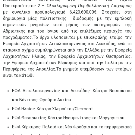
Προτεραιότητας 2 –
Ολοκληρωμένη Περιβαλλοντική Διαχείριση
με συνολικό προϋπολογισμό 6.420.600,00€. Στοχεύει στη
δημιουργία μίας πολιτιστικής διαδρομής με την εμπλοκή
σημαντικών μνημείων κατά μήκος των ακτογραμμών της
Αδριατικής και του Ιονίου από τις επιλέξιμες περιοχές του
προγράμματος.Το έργο υλοποιείται με επικεφαλής εταίρο την
Εφορεία Αρχαιοτήτων Αιτωλοακαρνανίας και Λευκάδας, ενώ το
εταιρικό σχήμα συμπληρώνεται από την Ελλάδα με την Εφορεία
Αρχαιοτήτων Ηλείας, την Εφορεία Αρχαιοτήτων Θεσπρωτίας,
την Εφορεία Αρχαιοτήτων Κέρκυρας και από την Ιταλία με την
Περιφέρεια της Απουλίας.Τα μνημεία επεμβάσεων των εταίρων
είναι τα κάτωθι:
ΕΦΑ Αιτωλοακαρνανίας και Λευκάδας: Κάστρα Ναυπάκτου
και Βόνιτσας, Φρούριο Ακτίου
ΕΦΑ Ηλείας: Κάστρο Χλεμούτσι/Clermont
ΕΦΑ Θεσπρωτίας: Κάστρα Ηγουμενίτσας και Μαργαριτίου
ΕΦΑ Κέρκυρας: Παλαιό και Νέο Φρούριο και τα περιφερειακά