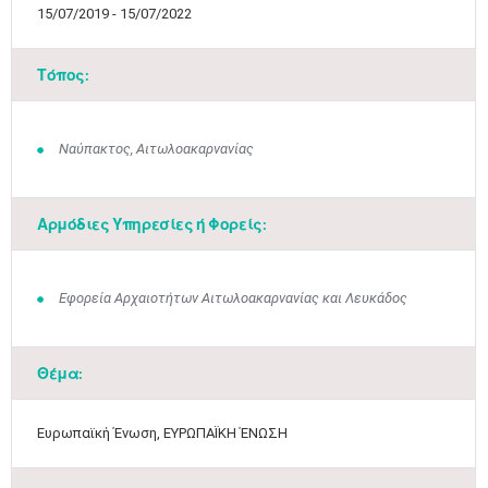
15/07/2019 - 15/07/2022
Τόπος:
Ναύπακτος, Αιτωλοακαρνανίας
Αρμόδιες Υπηρεσίες ή Φορείς:
Εφορεία Αρχαιοτήτων Αιτωλοακαρνανίας και Λευκάδος
Μαϊ
1
2
•
•
Θέμα:
3
4
5
6
7
8
9
•
•
•
•
•
•
•
Ευρωπαϊκή Ένωση, ΕΥΡΩΠΑΪΚΗ ΈΝΩΣΗ
10
11
12
13
14
15
16