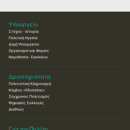
18
19
20
21
22
23
24
•
•
•
•
•
•
•
25
26
27
28
29
30
31
Υπουργείο
•
•
•
•
•
•
•
Στόχος - Ιστορία
Πολιτική Ηγεσία
Δομή Υπουργείου
Οργανισμοί και Φορείς
Νομοθεσία - Εγκύκλιοι
Δραστηριότητα
Πολιτιστική Κληρονομιά
Κόμβος «Οδυσσέας»
Σύγχρονος Πολιτισμός
Ψηφιακές Συλλογές
Διεθνώς
Για τον Πολίτη