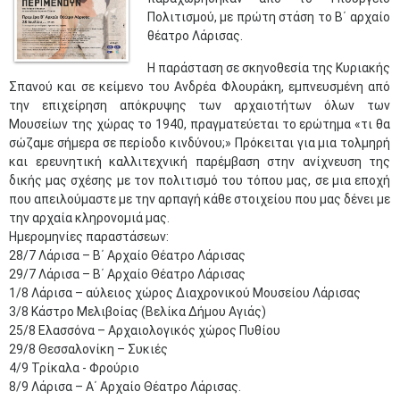
Πολιτισμού, με πρώτη στάση το Β΄ αρχαίο
θέατρο Λάρισας.
Η παράσταση σε σκηνοθεσία της Κυριακής
Σπανού και σε κείμενο του Ανδρέα Φλουράκη, εμπνευσμένη από
την επιχείρηση απόκρυψης των αρχαιοτήτων όλων των
Μουσείων της χώρας το 1940, πραγματεύεται το ερώτημα «τι θα
σώζαμε σήμερα σε περίοδο κινδύνου;» Πρόκειται για μια τολμηρή
και ερευνητική καλλιτεχνική παρέμβαση στην ανίχνευση της
δικής μας σχέσης με τον πολιτισμό του τόπου μας, σε μια εποχή
που απειλούμαστε με την αρπαγή κάθε στοιχείου που μας δένει με
την αρχαία κληρονομιά μας.
Ημερομηνίες παραστάσεων:
28/7 Λάρισα – Β΄ Αρχαίο Θέατρο Λάρισας
29/7 Λάρισα – Β΄ Αρχαίο Θέατρο Λάρισας
1/8 Λάρισα – αύλειος χώρος Διαχρονικού Μουσείου Λάρισας
3/8 Κάστρο Μελιβοίας (Βελίκα Δήμου Αγιάς)
25/8 Ελασσόνα – Αρχαιολογικός χώρος Πυθίου
29/8 Θεσσαλονίκη – Συκιές
4/9 Τρίκαλα - Φρούριο
8/9 Λάρισα – Α΄ Αρχαίο Θέατρο Λάρισας.