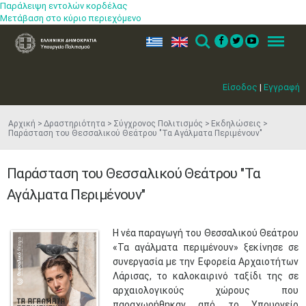
Παράλειψη εντολών κορδέλας
Μετάβαση στο κύριο περιεχόμενο
ελ
en
Search
Menu
Είσοδος
|
Εγγραφή
Αρχική
Δραστηριότητα
Σύγχρονος Πολιτισμός
Εκδηλώσεις
Παράσταση του Θεσσαλικού Θεάτρου "Τα Αγάλματα Περιμένουν"
Παράσταση του Θεσσαλικού Θεάτρου "Τα
Αγάλματα Περιμένουν"
​Η νέα παραγωγή του Θεσσαλικού Θεάτρου
«Τα αγάλματα περιμένουν» ξεκίνησε σε
συνεργασία με την Εφορεία Αρχαιοτήτων
Λάρισας, το καλοκαιρινό ταξίδι της σε
αρχαιολογικούς χώρους που
παραχωρήθηκαν από το Υπουργείο