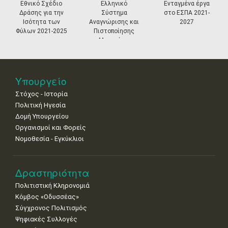
•
•
•
•
•
•
•
prev
ne
Εθνικό Σχέδιο
Ελληνικό
Ενταγμένα έργα
Δράσης για την
Σύστημα
στο ΕΣΠΑ 2021-
18
19
20
21
22
23
24
Ισότητα των
Αναγνώρισης και
2027
•
•
•
•
•
•
•
Φύλων 2021-2025
Πιστοποίησης
Μουσείων
25
26
27
28
29
30
31
•
•
•
•
•
•
•
Νοε
1
2
3
4
5
6
7
Υπουργείο
•
•
•
•
•
•
•
Στόχος - Ιστορία
8
9
10
11
12
13
14
Πολιτική Ηγεσία
•
•
•
•
•
•
•
Δομή Υπουργείου
Οργανισμοί και Φορείς
15
16
17
18
19
20
21
Νομοθεσία - Εγκύκλιοι
•
•
•
•
•
•
•
22
23
24
25
26
27
28
•
•
•
•
•
•
•
Δραστηριότητα
Πολιτιστική Κληρονομιά
29
30
Κόμβος «Οδυσσέας»
•
•
Σύγχρονος Πολιτισμός
Ψηφιακές Συλλογές