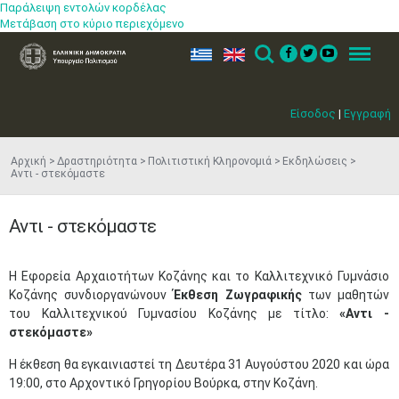
Παράλειψη εντολών κορδέλας
Μετάβαση στο κύριο περιεχόμενο
ελ
en
Search
Menu
Είσοδος
|
Εγγραφή
Αρχική
Δραστηριότητα
Πολιτιστική Κληρονομιά
Εκδηλώσεις
Αντι - στεκόμαστε
Αντι - στεκόμαστε
Η Εφορεία Αρχαιοτήτων Κοζάνης και το Καλλιτεχνικό Γυμνάσιο
Κοζάνης συνδιοργανώνουν
Έκθεση Ζωγραφικής
των μαθητών
του Καλλιτεχνικού Γυμνασίου Κοζάνης με τίτλο:
​«Αντι -
στεκόμαστε»
Η έκθεση θα εγκαινιαστεί τη Δευτέρα 31 Αυγούστου 2020 και ώρα
19:00, στο Αρχοντικό Γρηγορίου Βούρκα, στην Κοζάνη.