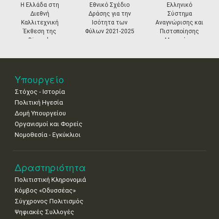
•
•
•
•
•
•
•
prev
ne
Η Ελλάδα στη
Εθνικό Σχέδιο
Ελληνικό
Διεθνή
Δράσης για την
Σύστημα
11
12
13
14
15
16
17
Καλλιτεχνική
Ισότητα των
Αναγνώρισης και
•
•
•
•
•
•
•
Έκθεση της
Φύλων 2021-2025
Πιστοποίησης
Biennale
Μουσείων
18
19
20
21
22
23
24
Βενετίας
•
•
•
•
•
•
•
25
26
27
28
29
30
31
Υπουργείο
•
•
•
•
•
•
•
Στόχος - Ιστορία
Πολιτική Ηγεσία
Δομή Υπουργείου
Οργανισμοί και Φορείς
Νομοθεσία - Εγκύκλιοι
Δραστηριότητα
Πολιτιστική Κληρονομιά
Κόμβος «Οδυσσέας»
Σύγχρονος Πολιτισμός
Ψηφιακές Συλλογές