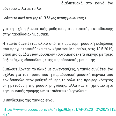
διαδικτυακά στο κοινό ένα
σύντομο φιλμ με τίτλο:
«Από το αυτί στο χαρτί. Ο λόγος στους μουσικούς»
για τη σχέση βιωματικής μαθητείας και τυπικής εκπαίδευσης
στην παραδοσιακή μουσική.
Η ταινία δανείζεται υλικό από την ομώνυμη μουσική εκδήλωση
που πραγματοποιήθηκε στον κήπο του Μουσείου, στις 18.5.2019,
όπου μια ομάδα νέων μουσικών «συνομίλησε» επί σκηνής με τρεις
δεξιοτέχνες «δασκάλους» της παραδοσιακής μουσικής.
Εμπλουτίζοντας το υλικό με συνεντεύξεις, η ταινία συνθέτει ένα
σχόλιο για τον τρόπο που η παραδοσιακή μουσική περνάει από
τον δάσκαλο στον μαθητή σήμερα,το ρόλο της προφορικότητας
στη μετάδοση της μουσικής γνώσης, αλλά και τη χρησιμότητα
της μουσικής γραφής ως εκπαιδευτικού εργαλείου.
Ο σύνδεσμος της ταινίας είναι:
https://www.dropbox.com/s/c4atgiz9k5jl8ot/APO%20TO%20AYT
dl=0​ ​