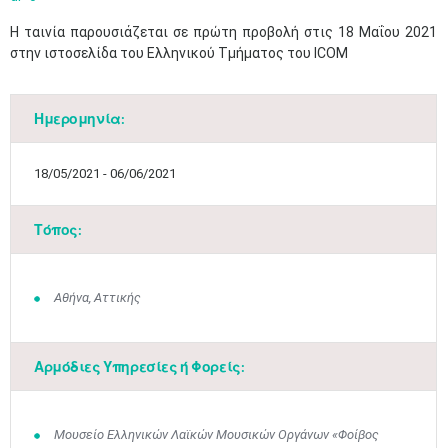
Η ταινία παρουσιάζεται σε πρώτη προβολή στις 18 Μαΐου 2021
στην ιστοσελίδα του Ελληνικού Τμήματος του ICOM
Ημερομηνία:
18/05/2021 - 06/06/2021
Τόπος:
Μαϊ
1
2
Αθήνα, Αττικής
•
•
3
4
5
6
7
8
9
•
•
•
•
•
•
•
Αρμόδιες Υπηρεσίες ή Φορείς:
10
11
12
13
14
15
16
•
•
•
•
•
•
•
Μουσείο Ελληνικών Λαϊκών Μουσικών Οργάνων «Φοίβος