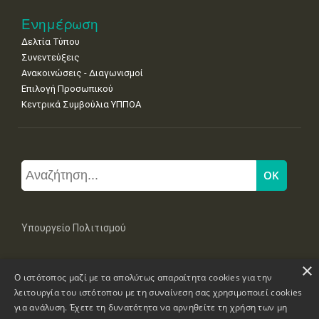
Ενημέρωση
Δελτία Τύπου
Συνεντεύξεις
Ανακοινώσεις - Διαγωνισμοί
Επιλογή Προσωπικού
Κεντρικά Συμβούλια ΥΠΠΟΑ
Υπουργείο Πολιτισμού
×
Μπουμπουλίνας 20-22, 106 82 Αθήνα
Ο ιστότοπος μαζί με τα απολύτως απαραίτητα cookies για την
Τηλ: +30 2131322100, 2131322421
mail: grplk@culture.gr
λειτουργία του ιστότοπου με τη συναίνεση σας χρησιμοποιεί cookies
για ανάλυση. Έχετε τη δυνατότητα να αρνηθείτε τη χρήση των μη