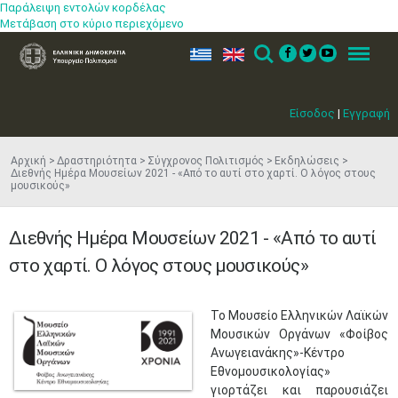
Παράλειψη εντολών κορδέλας
Μετάβαση στο κύριο περιεχόμενο
ελ
en
Search
Menu
Είσοδος
|
Εγγραφή
Αρχική
Δραστηριότητα
Σύγχρονος Πολιτισμός
Εκδηλώσεις
Διεθνής Ημέρα Μουσείων 2021 - «Από το αυτί στο χαρτί. Ο λόγος στους
μουσικούς»
Διεθνής Ημέρα Μουσείων 2021 - «Από το αυτί
στο χαρτί. Ο λόγος στους μουσικούς»
​Το Μουσείο Ελληνικών Λαϊκών
Μουσικών Οργάνων «Φοίβος
Ανωγειανάκης»-Κέντρο
Εθνομουσικολογίας»
γιορτάζει και παρουσιάζει