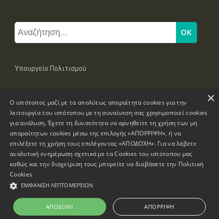
Υπουργείο Πολιτισμού
×
Μπουμπουλίνας 20-22, 106 82 Αθήνα
Ο ιστότοπος μαζί με τα απολύτως απαραίτητα cookies για την
Τηλ: +30 2131322100, 2131322421
mail: grplk@culture.gr
λειτουργία του ιστότοπου με τη συναίνεση σας χρησιμοποιεί cookies
για ανάλυση. Έχετε τη δυνατότητα να αρνηθείτε τη χρήση των μη
απαραίτητων cookies μέσω της επιλογής «ΑΠΟΡΡΙΨΗ», ή να
επιλέξετε τη χρήση τους επιλέγοντας «ΑΠΟΔΟΧΗ». Για να λάβετε
αναλυτική ενημέρωση σχετικά με τα Cookies του ιστότοπου μας
καθώς και την διαχείριση τους μπορείτε να διαβάσετε την
Πολιτική
Πνευματικά Δικαιώματα © 1995-2026 Υπουργείο Πολιτισμού
Cookies
ΕΜΦΆΝΙΣΗ ΛΕΠΤΟΜΕΡΕΙΏΝ
Πληροφορίες Ιστοσελίδας
Δήλωση Προσβασιμότητας
ΑΠΟΔΟΧΉ
ΑΠΌΡΡΙΨΗ