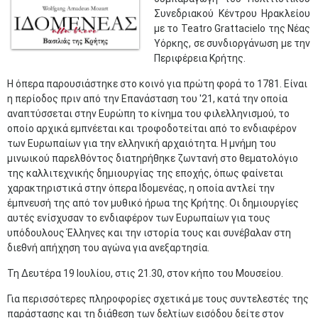
Συνεδριακού Κέντρου Ηρακλείου
με το Teatro Grattacielo της Νέας
Υόρκης, σε συνδιοργάνωση με την
Περιφέρεια Κρήτης.
Η όπερα παρουσιάστηκε στο κοινό για πρώτη φορά το 1781. Είναι
η περίοδος πριν από την Επανάσταση του '21, κατά την οποία
αναπτύσσεται στην Ευρώπη το κίνημα του φιλελληνισμού, το
οποίο αρχικά εμπνέεται και τροφοδοτείται από το ενδιαφέρον
των Ευρωπαίων για την ελληνική αρχαιότητα. Η μνήμη του
μινωικού παρελθόντος διατηρήθηκε ζωντανή στο θεματολόγιο
της καλλιτεχνικής δημιουργίας της εποχής, όπως φαίνεται
χαρακτηριστικά στην όπερα Ιδομενέας, η οποία αντλεί την
έμπνευσή της από τον μυθικό ήρωα της Κρήτης. Οι δημιουργίες
αυτές ενίσχυσαν το ενδιαφέρον των Ευρωπαίων για τους
υπόδουλους Έλληνες και την ιστορία τους και συνέβαλαν στη
διεθνή απήχηση του αγώνα για ανεξαρτησία.
Τη Δευτέρα 19 Ιουλίου, στις 21.30, στον κήπο του Μουσείου.
Για περισσότερες πληροφορίες σχετικά με τους συντελεστές της
παράστασης και τη διάθεση των δελτίων εισόδου δείτε στον