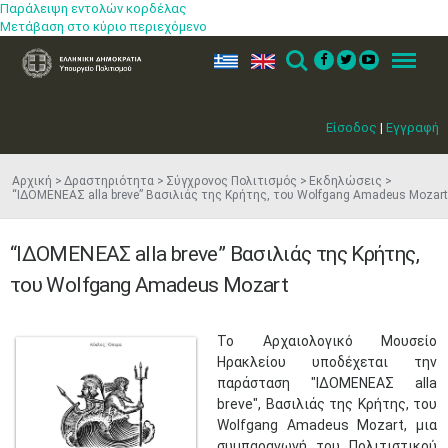
Παράλειψη εντολών κορδέλας
Μετάβαση στο κύριο περιεχόμενο
ελ
en
Search
Menu
Είσοδος
|
Εγγραφή
Αρχική
Δραστηριότητα
Σύγχρονος Πολιτισμός
Εκδηλώσεις
“ΙΔΟΜΕΝΕΑΣ alla breve” Bασιλιάς της Κρήτης, του Wolfgang Amadeus Mozart
“ΙΔΟΜΕΝΕΑΣ alla breve” Bασιλιάς της Κρήτης,
του Wolfgang Amadeus Mozart
​Το Αρχαιολογικό Μουσείο
Ηρακλείου υποδέχεται την
παράσταση "ΙΔΟΜΕΝΕΑΣ alla
breve", Bασιλιάς της Κρήτης,​ του
Wolfgang Amadeus Mozart, μια
συμπαραγωγή του Πολιτιστικού