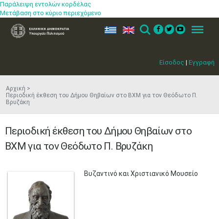
Παράλειψη εντολών κορδέλας
Μετάβαση στο κύριο περιεχόμενο
ελ
en
Search
Menu
Είσοδος
|
Εγγραφή
Αρχική
Περιοδική έκθεση του Δήμου Θηβαίων στο ΒΧΜ για τον Θεόδωτο Π.
Βρυζάκη
Περιοδική έκθεση του Δήμου Θηβαίων στο
ΒΧΜ για τον Θεόδωτο Π. Βρυζάκη
​Βυζαντινό και Χριστιανικό Μουσείο