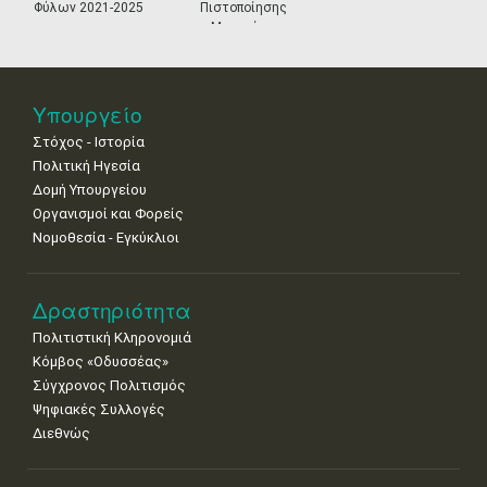
•
•
•
•
•
•
•
Φύλων 2021-2025
Πιστοποίησης
Μουσείων
25
26
27
28
29
30
31
•
•
•
•
•
•
•
Νοε
1
2
3
4
5
6
7
Υπουργείο
•
•
•
•
•
•
•
Στόχος - Ιστορία
8
9
10
11
12
13
14
Πολιτική Ηγεσία
•
•
•
•
•
•
•
Δομή Υπουργείου
Οργανισμοί και Φορείς
15
16
17
18
19
20
21
Νομοθεσία - Εγκύκλιοι
•
•
•
•
•
•
•
22
23
24
25
26
27
28
•
•
•
•
•
•
•
Δραστηριότητα
Πολιτιστική Κληρονομιά
29
30
Κόμβος «Οδυσσέας»
•
•
Σύγχρονος Πολιτισμός
Ψηφιακές Συλλογές
Διεθνώς