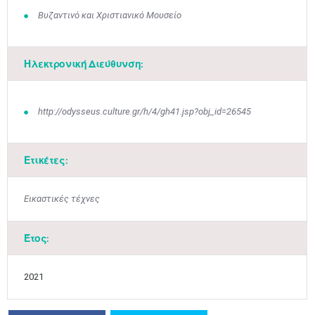
Βυζαντινό και Χριστιανικό Μουσείο
Ηλεκτρονική Διεύθυνση:
http://odysseus.culture.gr/h/4/gh41.jsp?obj_id=26545
Ιουν
1
2
3
4
5
6
•
•
•
•
•
•
Ετικέτες:
7
8
9
10
11
12
13
•
•
•
•
•
•
•
Εικαστικές τέχνες
14
15
16
17
18
19
20
•
•
•
•
•
•
•
Έτος:
21
22
23
24
25
26
27
•
•
•
•
•
•
•
2021
28
29
30
Ιουλ
1
2
3
4