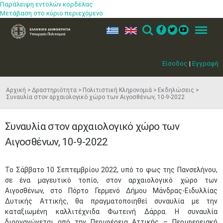
Παράλειψη εντολών κορδέλας
Μετάβαση στο κύριο περιεχόμενο
ελ
en
Search
Menu
Είσοδος
|
Εγγραφή
Αρχική
Δραστηριότητα
Πολιτιστική Κληρονομιά
Εκδηλώσεις
Συναυλία στον αρχαιολογικό χώρο των Αιγοσθένων, 10-9-2022
Συναυλία στον αρχαιολογικό χώρο των
Αιγοσθένων, 10-9-2022
​​Το Σάββατο ​10 Σεπτεμβρίου 2022, υπό το φως της Πανσελήνου,
σε ένα μαγευτικό τοπίο, στον αρχαιολογικό χώρο των
Αιγοσθένων, στο Πόρτο Γερμενό Δήμου Μάνδρας-Ειδυλλίας
Δυτικής Αττικής, θα πραγματοποιηθεί συναυλία με την
καταξιωμένη καλλιτέχνιδα Φωτεινή Δάρρα. Η συναυλία
διοργανώνεται από την Περιφέρεια Αττικής – Περιφερειακή