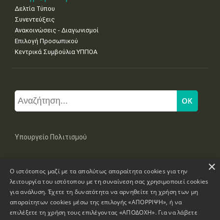
Δελτία Τύπου
Συνεντεύξεις
Ανακοινώσεις - Διαγωνισμοί
Επιλογή Προσωπικού
Κεντρικά Συμβούλια ΥΠΠΟΑ
Υπουργείο Πολιτισμού
×
Μπουμπουλίνας 20-22, 106 82 Αθήνα
Ο ιστότοπος μαζί με τα απολύτως απαραίτητα cookies για την
Τηλ: +30 2131322100, 2131322421
mail: grplk@culture.gr
λειτουργία του ιστότοπου με τη συναίνεση σας χρησιμοποιεί cookies
για ανάλυση. Έχετε τη δυνατότητα να αρνηθείτε τη χρήση των μη
απαραίτητων cookies μέσω της επιλογής «ΑΠΟΡΡΙΨΗ», ή να
επιλέξετε τη χρήση τους επιλέγοντας «ΑΠΟΔΟΧΗ». Για να λάβετε