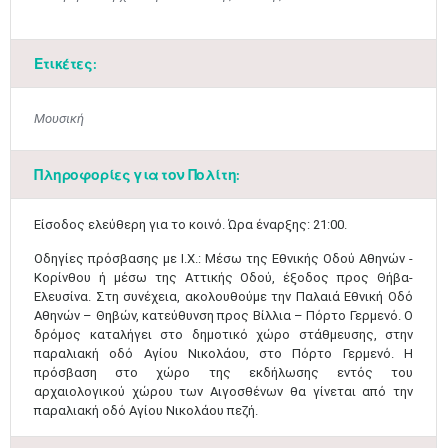
Ετικέτες:
Μουσική
Πληροφορίες για τον Πολίτη:
​Είσοδος ελεύθερη για το κοινό. Ώρα έναρξης: 21:00.​
Μαϊ
1
2
Οδηγίες πρόσβασης με Ι.Χ.: Μέσω της Εθνικής Οδού Αθηνών -
•
•
Κορίνθου ή μέσω της Αττικής Οδού, έξοδος προς Θήβα-
Ελευσίνα. Στη συνέχεια, ακολουθούμε την Παλαιά Εθνική Οδό
3
4
5
6
7
8
9
Αθηνών – Θηβών, κατεύθυνση προς Βίλλια – Πόρτο Γερμενό. Ο
•
•
•
•
•
•
•
δρόμος καταλήγει στο δημοτικό χώρο στάθμευσης, στην
παραλιακή οδό Αγίου Νικολάου, στο Πόρτο Γερμενό. Η
10
11
12
13
14
15
16
πρόσβαση στο χώρο της εκδήλωσης εντός του
•
•
•
•
•
•
•
αρχαιολογικού χώρου των Αιγοσθένων θα γίνεται από την
παραλιακή οδό Αγίου Νικολάου πεζή.​​
17
18
19
20
21
22
23
•
•
•
•
•
•
•
•
•
•
•
•
•