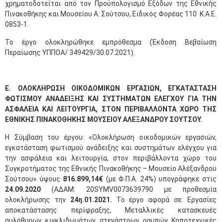
χρηματοδοτείται από τον Προϋπολογισμό Εξόδων της Εθνικής
Πινακοθήκης και Μουσείου Α. Σούτσου, Ειδικός Φορέας 110 Κ.Α.Ε.
0853-1.
Το έργο ολοκληρώθηκε εμπρόθεσμα (Έκδοση Βεβαίωση
Περαίωσης ΥΠΠΟΑ/ 349429/30.07.2021).
Ε. ΟΛΟΚΛΗΡΩΣΗ ΟΙΚΟΔΟΜΙΚΩΝ ΕΡΓΑΣΙΩΝ, ΕΓΚΑΤΑΣΤΑΣΗ
ΦΩΤΙΣΜΟΥ ΑΝΑΔΕΙΞΗΣ ΚΑΙ ΣΥΣΤΗΜΑΤΩΝ ΕΛΕΓΧΟΥ ΓΙΑ ΤΗΝ
ΑΣΦΑΛΕΙΑ ΚΑΙ ΛΕΙΤΟΥΡΓΙΑ, ΣΤΟΝ ΠΕΡΙΒΑΛΛΟΝΤΑ ΧΩΡΟ ΤΗΣ
ΕΘΝΙΚΗΣ ΠΙΝΑΚΟΘΗΚΗΣ ΜΟΥΣΕΙΟΥ ΑΛΕΞΑΝΔΡΟΥ ΣΟΥΤΣΟΥ.
Η Σύμβαση του έργου: «Ολοκλήρωση οικοδομικών εργασιών,
εγκατάσταση φωτισμού ανάδειξης και συστημάτων ελέγχου για
την ασφάλεια και λειτουργία, στον περιβάλλοντα χώρο του
Συγκροτήματος της Εθνικής Πινακοθήκης – Μουσείο Αλέξανδρου
Σούτσου» ύψους
816.899,14€
(με Φ.Π.Α. 24%) υπογράφηκε στις
24.09.2020
(ΑΔΑΜ: 20SYMV0073639790 με προθεσμία
ολοκλήρωσης την
24η.01.2021.
Το έργο αφορά σε: Εργασίες
αποκατάστασης περίφραξης, Μεταλλικές κατασκευές
αυλόθυρων, κιγκλιδωμάτων, στεγάστρων, ραμπών, Κηποτεχνικές