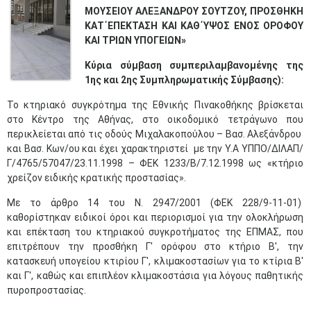
ΜΟΥΣΕΙΟΥ ΑΛΕΞΑΝΔΡΟΥ ΣΟΥΤΖΟΥ, ΠΡΟΣΘΗΚΗ
ΚΑΤ΄ΕΠΕΚΤΑΣΗ ΚΑΙ ΚΑΘ΄ΥΨΟΣ ΕΝΟΣ ΟΡΟΦΟΥ
ΚΑΙ ΤΡΙΩΝ ΥΠΟΓΕΙΩΝ»
Κύρια σύμβαση συμπεριλαμβανομένης της
1ης και 2ης Συμπληρωματικής Σύμβασης):
​Το κτηριακό συγκρότημα της Εθνικής Πινακοθήκης βρίσκεται
στο Κέντρο της Αθήνας, στο οικοδομικό τετράγωνο που
περικλείεται από τις οδούς Μιχαλακοπούλου – Βασ. Αλεξάνδρου
και Βασ. Κων/ου και έχει χαρακτηριστεί με την Υ.Α ΥΠΠΟ/ΔΙΛΑΠ/
Γ/4765/57047/23.11.1998 – ΦΕΚ 1233/Β/7.12.1998 ως «κτήριο
χρείζον ειδικής κρατικής προστασίας».
Με το άρθρο 14 του Ν. 2947/2001 (ΦΕΚ 228/9-11-01)
καθορίστηκαν ειδικοί όροι και περιορισμοί για την ολοκλήρωση
και επέκταση του κτηριακού συγκροτήματος της ΕΠΜΑΣ, που
επιτρέπουν την προσθήκη Γ' ορόφου στο κτήριο Β', την
κατασκευή υπογείου κτιρίου Γ', κλιμακοστασίων για το κτίρια Β'
και Γ', καθώς και επιπλέον κλιμακοστάσια για λόγους παθητικής
πυροπροστασίας.