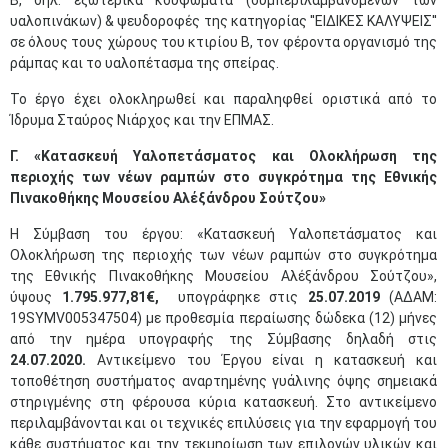
Β, δηλ. εξωτερικά κουφώματα (συμπεριλαμβανομένων των
υαλοπινάκων) & ψευδοροφές της κατηγορίας ''ΕΙΔΙΚΕΣ ΚΑΛΥΨΕΙΣ''
σε όλους τους χώρους του κτιρίου Β, τον φέροντα οργανισμό της
ράμπας και το υαλοπέτασμα της σπείρας.
Το έργο έχει ολοκληρωθεί και παραληφθεί οριστικά από το
Ίδρυμα Σταύρος Νιάρχος και την ΕΠΜΑΣ.
Γ. «Κατασκευή Υαλοπετάσματος και Ολοκλήρωση της
περιοχής των νέων ραμπών στο συγκρότημα της Εθνικής
Πινακοθήκης Μουσείου Αλέξάνδρου Σούτζου»
Η Σύμβαση του έργου: «Κατασκευή Υαλοπετάσματος και
Ολοκλήρωση της περιοχής των νέων ραμπών στο συγκρότημα
της Εθνικής Πινακοθήκης Μουσείου Αλέξάνδρου Σούτζου»,
ύψους
1.795.977,81€,
υπογράφηκε στις
25.07.2019
(ΑΔΑΜ:
19SYMV005347504) με προθεσμία περαίωσης δώδεκα (12) μήνες
από την ημέρα υπογραφής της Σύμβασης δηλαδή στις
24.07.2020.
Αντικείμενο του Έργου είναι η κατασκευή και
τοποθέτηση συστήματος αναρτημένης γυάλινης όψης σημειακά
στηριγμένης στη φέρουσα κύρια κατασκευή. Στο αντικείμενο
περιλαμβάνονται και οι τεχνικές επιλύσεις για την εφαρμογή του
κάθε συστήματος και την τεκμηρίωση των επιλογών υλικών και