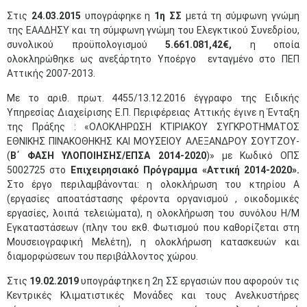
Στις
24.03.2015
υπογράφηκε η
1η ΣΣ
μετά τη σύμφωνη γνώμη
της ΕΑΑΔΗΣΥ και τη σύμφωνη γνώμη του Ελεγκτικού Συνεδρίου,
συνολικού προϋπολογισμού
5.661.081,42€,
η οποία
ολοκληρώθηκε ως ανεξάρτητο Υποέργο ενταγμένο στο ΠΕΠ
Αττικής 2007-2013.
Με το αριθ. πρωτ. 4455/13.12.2016 έγγραφο της Ειδικής
Υπηρεσίας Διαχείρισης Ε.Π. Περιφέρειας Αττικής έγινε η Ένταξη
της Πράξης : «ΟΛΟΚΛΗΡΩΣΗ ΚΤΙΡΙΑΚΟΥ ΣΥΓΚΡΟΤΗΜΑΤΟΣ
ΕΘΝΙΚΗΣ ΠΙΝΑΚΟΘΗΚΗΣ ΚΑΙ ΜΟΥΣΕΙΟΥ ΑΛΕΞΑΝΔΡΟΥ ΣΟΥΤΖΟΥ-
(
Β΄ ΦΑΣΗ ΥΛΟΠΟΙΗΣΗΣ/ΕΠΣΑ 2014-2020
)» με Κωδικό ΟΠΣ
5002725 στο
Επιχειρησιακό Πρόγραμμα «Αττική 2014-2020».
Στο έργο περιλαμβάνονται: η ολοκλήρωση του κτηρίου Α
(εργασίες αποατάστασης φέροντα οργανισμού , οικοδομικές
εργασίες, λοιπά τελειώματα), η ολοκλήρωση του συνόλου Η/Μ
Εγκαταστάσεων (πλην του εκθ. Φωτισμού που καθορίζεται στη
Μουσειογραφική Μελέτη), η ολοκλήρωση κατασκευών και
διαμορφώσεων του περιβάλλοντος χώρου.
Στις
19.02.2019
υπογράφτηκε η 2η ΣΣ εργασιών που αφορούν τις
Κεντρικές Κλιματιστικές Μονάδες και τους Ανελκυστήρες