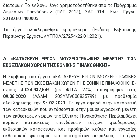
διατομών. Το εν λόγω έργο χρηματοδοτήθηκε από το Πρόγραμμα
Δημοσίων Επενδύσεων (ΠΔΕ 2018), ΣΑΕ 014 –Κωδ. Έργου:
2018ΣΕ01400005.
Το έργο ολοκληρώθηκε εμπρόθεσμα (Έκδοση Βεβαίωσης
Περαίωσης Εργασιών ΥΠΠΟΑ/27254/22.01.2021).
Δ. «ΚΑΤΑΣΚΕΥΗ ΕΡΓΩΝ ΜΟΥΣΕΙΟΓΡΑΦΙΚΗΣ ΜΕΛΕΤΗΣ ΤΩΝ
ΕΚΘΕΣΙΑΚΩΝ ΧΩΡΩΝ ΤΗΣ ΕΘΝΙΚΗΣ ΠΙΝΑΚΟΘΗΚΗΣ»
Η Σύμβαση του έργου: «ΚΑΤΑΣΚΕΥΗ ΕΡΓΩΝ ΜΟΥΣΕΙΟΓΡΑΦΙΚΗΣ
ΜΕΛΕΤΗΣ ΤΩΝ ΕΚΘΕΣΙΑΚΩΝ ΧΩΡΩΝ ΤΗΣ ΕΘΝΙΚΗΣ ΠΙΝΑΚΟΘΗΚΗΣ»
ύψους
4.024.937,54€
(με Φ.Π.Α. 24%) υπογράφηκε στις
09.06.2020
(ΑΔΑΜ: 20SYMV006835799) με προθεσμία
ολοκλήρωσης την
9η.02.2021.
Το έργο αφορά στην κατασκευή
των κατασκευών που εντάσσονται στην μουσειογραφική μελέτη
των εκθεσιακών χώρων της Εθνικής Πινακοθήκης. Περιλαμβάνει
κυρίως κατασκευές επενδύσεων τοίχων, ψευδοροφές,
εκθεσιακών κατασκευών και προθηκών, καθώς και εργασίες
εκθεσιακού φωτισμού και συστημάτων ασφαλείας. Το έργο