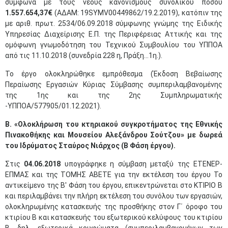
σύμφωνα με τους νέους κανονισμούς συνολικού ποσού
1.557.654,37€
(ΑΔΑΜ: 19SYMV00449862/19.2.2019), κατόπιν της
με αριθ. πρωτ. 2534/06.09.2018 σύμφωνης γνώμης της Ειδικής
Υπηρεσίας Διαχείρισης Ε.Π. της Περιφέρειας Αττικής και της
ομόφωνη γνωμοδότηση του Τεχνικού Συμβουλίου του ΥΠΠΟΑ
από τις 11.10.2018 (συνεδρία 228 η, Πράξη…1η.).
Το έργο ολοκληρώθηκε εμπρόθεσμα (Έκδοση Βεβαίωσης
Περαίωσης Εργασιών Κύριας Σύμβασης συμπεριλαμβανομένης
της 1ης και της 2ης Συμπληρωματικής
-ΥΠΠΟΑ/577905/01.12.2021).
Β. «Ολοκλήρωση του κτηριακού συγκροτήματος της Εθνικής
Πινακοθήκης και Μουσείου Αλεξάνδρου Σούτζου» με δωρεά
του Ιδρύματος Σταύρος Νιάρχος (Β Φάση έργου).
Στις
04.06.2018
υπογράφηκε η σύμβαση μεταξύ της ΕΤΕΝΕΡ-
ΕΠΜΑΣ και της ΤΟΜΗΣ ΑΒΕΤΕ για την εκτέλεση του έργου Το
αντικείμενο της Β' Φάση του έργου, επικεντρώνεται στο ΚΤΙΡΙΟ Β
και περιλαμβάνει την πλήρη εκτέλεση του συνόλου των εργασιών,
ολοκληρωμένης κατασκευής της προσθήκης στον Γ΄ όροφο του
κτιρίου Β και κατασκευής του εξωτερικού κελύφους του κτιρίου