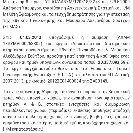
Με την αριθ. πρωτ. ΥΠΠΟ/ΔΑΝΣΜ/120318/3273 π.ε /29.5.2009
Απόφαση Υπουργού, εγκρίθηκε η Αρχιτεκτονική, Στατική και Η/Μ
Μελέτη Εφαρμογής και τα τεύχη δημοπράτησης για την επέκταση
της Εθνικής Πινακοθήκης και Μουσείου Αλεξάνδρου Σούτζου
(ΕΠΜΑΣ).
Στις
04.03.2013
υπογράφηκε η σύμβαση (ΑΔΑΜ
13SYMV000263302) του έργου «Αποκατάσταση διατηρητέου
κτηριακού συγκροτήματος Εθνικής Πινακοθήκης & Μουσείου
Αλεξάνδρου Σούτζου, προσθήκη κατ' επέκταση & καθ' ύψος ενός
ορόφου και τριών υπογείων». συνολικού ποσού
20.357.093,59
€.
Το έργο συγχρηματοδοτήθηκε από το Ευρωπαϊκό Ταμείο
Περιφερειακής Ανάπτυξης (Ε.Τ.Π.Α.) στο πλαίσιο του ΕΠ Αττική
2007-2013, με κωδικό 2012ΣΕ01480034 της ΣΑΕ0148.
Το αντικείμενο της Α' φάσης του έργου αφορούσε την Κατασκευή
τριών νέων υπογείων χώρων, την ανακαίνιση των υφιστάμενων
κτηρίων Α & Β, στατικές ενισχύσεις και διαμόρφωση
περιβάλλοντος χώρου. (περιοδικές εκθέσεις, αποθήκες υποδοχή
κοινού και πωλητήριο, χώρος εκτόνωσης΄, βοηθητικές χρήσεις
αμφιθεάτρου, καφετέρια, παιδικό τμήμα, κοινόχρηστοι χώροι και
Η/Μ εγκαταστάσεις,)