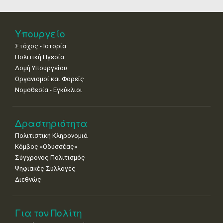
25
26
27
28
29
30
31
•
•
•
•
•
•
•
Νοε
1
2
3
4
5
6
7
Υπουργείο
•
•
•
•
•
•
•
Στόχος - Ιστορία
8
9
10
11
12
13
14
Πολιτική Ηγεσία
•
•
•
•
•
•
•
Δομή Υπουργείου
Οργανισμοί και Φορείς
15
16
17
18
19
20
21
Νομοθεσία - Εγκύκλιοι
•
•
•
•
•
•
•
22
23
24
25
26
27
28
•
•
•
•
•
•
•
Δραστηριότητα
Πολιτιστική Κληρονομιά
29
30
Κόμβος «Οδυσσέας»
•
•
Σύγχρονος Πολιτισμός
Ψηφιακές Συλλογές
Διεθνώς
Για τον Πολίτη