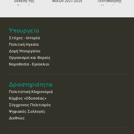
Έκθεση της
Φύλων 2021-2025
Πιστοποίησης
Biennale
Μουσείων
25
26
27
28
29
30
31
Βενετίας
•
•
•
•
•
•
•
Νοε
1
2
3
4
5
6
7
Υπουργείο
•
•
•
•
•
•
•
Στόχος - Ιστορία
8
9
10
11
12
13
14
Πολιτική Ηγεσία
•
•
•
•
•
•
•
Δομή Υπουργείου
Οργανισμοί και Φορείς
15
16
17
18
19
20
21
Νομοθεσία - Εγκύκλιοι
•
•
•
•
•
•
•
22
23
24
25
26
27
28
•
•
•
•
•
•
•
Δραστηριότητα
Πολιτιστική Κληρονομιά
29
30
Κόμβος «Οδυσσέας»
•
•
Σύγχρονος Πολιτισμός
Ψηφιακές Συλλογές
Διεθνώς