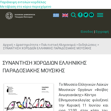
Παράλειψη εντολών κορδέλας
Μετάβαση στο κύριο περιεχόμενο
ελ
en
Search
Menu
Είσοδος
|
Εγγραφή
Αρχική
Δραστηριότητα
Πολιτιστική Κληρονομιά
Εκδηλώσεις
ΣΥΝΑΝΤΗΣΗ ΧΟΡΩΔΙΩΝ ΕΛΛΗΝΙΚΗΣ ΠΑΡΑΔΟΣΙΑΚΗΣ ΜΟΥΣΙΚΗΣ
ΣΥΝΑΝΤΗΣΗ ΧΟΡΩΔΙΩΝ ΕΛΛΗΝΙΚΗΣ
ΠΑΡΑΔΟΣΙΑΚΗΣ ΜΟΥΣΙΚΗΣ
​Το Μουσείο Ελληνικών Λαϊκών
Μουσικών Οργάνων «Φοίβος
Ανωγειανάκης»-Κέντρο
Εθνομουσικολογίας φιλοξενεί
την Κυριακή 11 Ιουνίου και
ώρα 12:00, στον κήπο του,