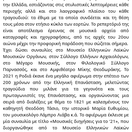
την Ελλάδα, εστιάζοντας στις στυλιστικές λεπτομέρειες κάθε
περιοχής αλλά και στο λαογραφικό πλαίσιο του κάθε
τραγουδιού: τα έθιμα με τα οποία συνδέεται και τη θέση
τους μέσα στον ετήσιο κύκλο των εορτών. Το ρεπερτόριό της
είναι αποτέλεσμα έρευνας σε μουσικά αρχεία από
καταγραφές και ηχογραφήσεις, από τις αρχές του 20ου
αιώνα μέχρι την προφορική παράδοση που σώζεται σήμερα.
Έχει δώσει συναυλίες στο Μουσείο Ελληνικών Λαϊκών
Μουσικών Οργάνων, στον Σύλλογο Ελλήνων Αρχαιολόγων,
στο Μέγαρο Μουσικής, στον Φιλολογικό Σύλλογο
Παρνασσός, και στο Αμφιθέατρο Μίκης Θεοδωράκης. Το
2021 η Ροδιά έκανε ένα μεγάλο αφιέρωμα στην επέτειο των
200 χρόνων από την Ελληνική Επανάσταση, μελετώντας
τραγούδια που μιλάνε για τα γεγονότα και τους
πρωταγωνιστές της Επανάστασης, και οργανώνοντας μια
σειρά από διαλέξεις με θέμα το 1821 με καλεσμένους τον
καθηγητή Θεοδόση Τάσιο, την ιστορικό Μαρία Ευθυμίου,
τον μουσικολόγο Λάμπρο Λιάβα κ.ά. Το αφιέρωμα έκλεισε με
μία συναυλία με τίτλο «Μουσικές διηγήσεις για το ‘21», που
διοργανώθηκε από το Μουσείο Ελληνικών Λαϊκών