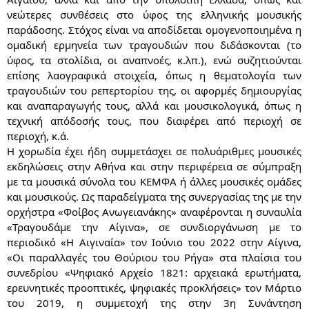
νεώτερες συνθέσεις στο ύφος της ελληνικής μουσικής
παράδοσης. Στόχος είναι να αποδίδεται ομογενοποιημένα η
ομαδική ερμηνεία των τραγουδιών που διδάσκονται (το
ύφος, τα στολίδια, οι αναπνοές, κ.λπ.), ενώ συζητιούνται
επίσης λαογραφικά στοιχεία, όπως η θεματολογία των
τραγουδιών του ρεπερτορίου της, οι αφορμές δημιουργίας
και αναπαραγωγής τους, αλλά και μουσικολογικά, όπως η
τεχνική απόδοσής τους, που διαφέρει από περιοχή σε
περιοχή, κ.ά.
Η χορωδία έχει ήδη συμμετάσχει σε πολυάριθμες μουσικές
εκδηλώσεις στην Αθήνα και στην περιφέρεια σε σύμπραξη
με τα μουσικά σύνολα του ΚΕΜΦΑ ή άλλες μουσικές ομάδες
και μουσικούς. Ως παραδείγματα της συνεργασίας της με την
ορχήστρα «Φοίβος Ανωγειανάκης» αναφέρονται η συναυλία
«Τραγουδάμε την Αίγινα», σε συνδιοργάνωση με το
περιοδικό «Η Αιγιναία» τον Ιούνιο του 2022 στην Αίγινα,
«Οι παραλλαγές του Θούριου του Ρήγα» στα πλαίσια του
συνεδρίου «Ψηφιακό Αρχείο 1821: αρχειακά ερωτήματα,
ερευνητικές προοπτικές, ψηφιακές προκλήσεις» τον Μάρτιο
του 2019, η συμμετοχή της στην 3η Συνάντηση