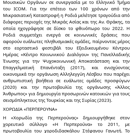
Μουσικών Οργάνων σε συνεργασία με το Ελληνικό Τμήμα
του ICOM. Για την επέτειο των 100 χρόνων από την
Μικρασιατική Καταστροφή η Ροδιά μελέτησε τραγούδια από
διάφορες περιοχές της Μικράς Ασίας και της Αν. Θράκης, τα
οποία ηχογράφησε σε δίσκο το φθινόπωρο του 2022. Η
Ροδιά συμμετέχει ενεργά σε κοινωνικές δράσεις που
αφορούν ευάλωτες πληθυσμιακές ομάδες, παίρνοντας μέρος
στο εορταστικό φεστιβάλ του Εξειδικευμένου Κέντρου
Ημέρας «Κέντρο Κοινωνικού Διαλόγου» της Πανελλαδικής
Ένωσης για την Ψυχοκοινωνική Αποκατάσταση και την
Επαγγελματική Επανένταξη (2017), και ενισχύοντας
οικονομικά την οργάνωση Αλληλεγγύη Λέσβου που παρέχει
ανθρωπιστική βοήθεια σε ευάλωτες ομάδες προσφύγων
(2020) και την πρωτοβουλία της οργάνωσης «Άλλος
Άνθρωπος» για δημιουργία προσωρινών κατοικιών για τους
σεισμόπληκτους της Τουρκίας και της Συρίας (2023).
ΧΟΡΩΔΙΑ «ΠΕΡΠΕΡΟΥΝΑ»
Η «Χορωδία της Περπερούνας» δημιουργήθηκε στον
χορευτικό σύλλογο «Η Περπερούνα» το 2011, με
πρωτοβουλία του χοροδιδασκάλου Στέφανου Γανωτή. Το