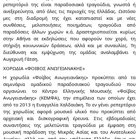
ρεπερτόριό της είναι παραδοσιακά τραγούδια, γνωστά ή
ανεξερεύνητα, από όλες τις περιοχές της Ελλάδας. Ωστόσο
μες στη διαδρομή της έχει καταπιαστεί και με νέες
συνθέσεις, μελοποιήσεις ποιημάτων, τραγούδια από
παραδόσεις άλλων χωρών κ.ά. Δραστηριοποιείται κυρίως
στην Αθήνα σε εκδηλώσεις που αφορούν τον χορό, τη
στήριξη κοινωνικών δράσεων, αλλά και με συναυλίες. Τη
διεύθυνση και εμψύχωση της ομάδας αναλαμβάνει η
Αυγερινή Γάτση.
ΧΟΡΩΔΙΑ «ΦΟΙΒΟΣ ΑΝΩΓΕΙΑΝΑΚΗΣ»
Η χορωδία «Φοίβος Ανωγειανάκης» προκύπτει από τα
σεμινάρια ομαδικού παραδοσιακού τραγουδιού που
οργανώνει το Κέντρο Ελληνικής Μουσικής «Φοίβος
Ανωγειανάκης» (ΚΕΜΦΑ), την επιμέλεια των οποίων έχει
από το 2013 η Ευαγγελία Χαλδαιάκη. Το εν γένει ρεπερτόριο
της χορωδίας αφορά μουσικό υλικό που προκύπτει από
αρχειακή και δισκογραφική έρευνα. Στις εβδομαδιαίες
συναντήσεις της μελετώνται τραγούδια με έμφαση στη
μουσική παράδοση της Μικράς Ασίας και του Ανατολικού
Αιγαίου, αλλά και από την υπόλοιπη Ελλάδα, όπως και