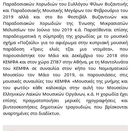
Παραδοσιακών Χορωδιών του Συλλόγου Φίλων Βυζαντινής
και Παραδοσιακής Μουσικής Μεγάρων τον Φεβρουάριο του
2019 αλλά και στο 8ο Φεστιβάλ Βυζαντινών και
Παραδοσιακών Χορωδιών της Ένωσης Μικρασιατών
Μελισσίων τον Ιούνιο του 2019 κ.ά. Παρατίθενται επίσης
παραδειγματικά η σύμπραξη της χορωδίας με το μουσικό
σχήμα «Ποζαύλι» για το αφιέρωμα στην κυπριακή μουσική
παράδοση «Τρεις ελιές τζαι μια ντομάτα», που
παρουσιάστηκε τον Μάιο και Δεκέμβριο του 2018 στο
ΚΕΜΦΑ και στον χώρο ΖΠ87 στην Αθήνα, με τη Μαντολινάτα
του ΚΕΜΦΑ σε συναυλία στον κήπο του Νομισματικού
Μουσείου τον Μάιο του 2019, οι παρουσιάσεις στις
μουσικές συναυλίες του ΚΕΜΦΑ «Μουσικές της μνήμης και
του φωτός» κάθε καλοκαίρι στην αυλή του Μουσείου
Ελληνικών Λαϊκών Μουσικών Οργάνων, κ.ά. Η χορωδία έχει
επίσης πραγματοποιήσει μερικές ηχογραφήσεις και
βιντεοσκοπήσεις δημοτικών τραγουδιών, που βρίσκονται
αναρτημένες στο διαδίκτυο.​
​