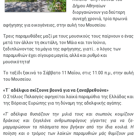
Δήμου Αθηναίων
διοργανώνουν για δεύτερη
συνεχή χρονιά, τρία πρωινά
αφήγησης για οικογένειες, στην αυλή του Μουσείου.
Τρεις παραμυθάδες μαζί με τους μουσικούς τους παίρνουν ο ένας
μετά τον άλλον τη σκυτάλη, τον Μάιο και τον Ιούνιο,
ξεδιπλώνοντας τα μάγια της αφήγησης, γιατί… ο λόγος των
παραμυθιών έχει σίγουρα μαγεία, αλλά και ρυθμό και
μουσικότητα!
Το ταξίδι ξεκινά το Σάββατο 11 Μαΐου, στις 11.00 π.μ., στην αυλή
του Μουσείου.
«
Τ΄ αδέλφια σκίζουνε βουνά για να ξαναβρεθούνε»
Ο Στέλιος Πελασγός αφηγείται λαϊκά παραμύθια της Ελλάδας και
της Βόρειας Ευρώπης για τη δύναμη της αδελφικής αγάπης.
«Τ' αδέλφια θυσιάζουν την μιλιά τους και σιωπούν, κοιμίζουν
δράκους και ξεγελάνε ανθρωποφάγους γίγαντες για να ξε-
μαρμαρώσουν τα πλάσματα που βγήκαν από την ίδια κοιλιά. Η
ποίηση και ο τρόμος των λαϊκών παραμυθιών μάς θυμίζουν μια