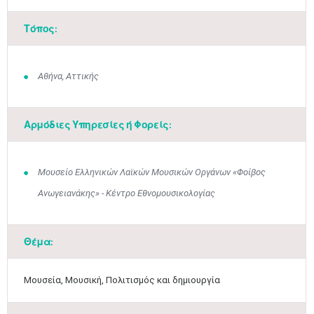
Τόπος:
Αθήνα, Αττικής
Αρμόδιες Υπηρεσίες ή Φορείς:
Μουσείο Ελληνικών Λαϊκών Μουσικών Οργάνων «Φοίβος
Ανωγειανάκης» - Κέντρο Εθνομουσικολογίας
Θέμα:
Μαϊ
1
2
•
•
Μουσεία, Μουσική, Πολιτισμός και δημιουργία
3
4
5
6
7
8
9