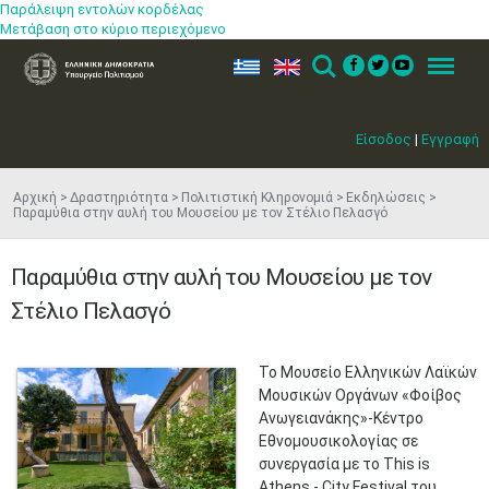
Παράλειψη εντολών κορδέλας
Μετάβαση στο κύριο περιεχόμενο
ελ
en
Search
Menu
Είσοδος
|
Εγγραφή
Αρχική
Δραστηριότητα
Πολιτιστική Κληρονομιά
Εκδηλώσεις
Παραμύθια στην αυλή του Μουσείου με τον Στέλιο Πελασγό
Παραμύθια στην αυλή του Μουσείου με τον
Στέλιο Πελασγό
​Το Μουσείο Ελληνικών Λαϊκών
Μουσικών Οργάνων «Φοίβος
Ανωγειανάκης»-Κέντρο
Εθνομουσικολογίας σε
συνεργασία με το This is
Athens - City Festival του