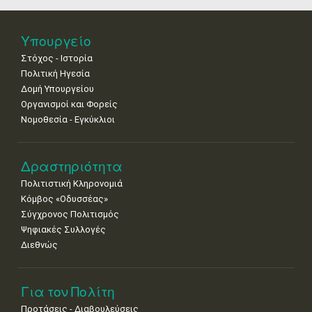
•
•
•
•
•
•
•
25
26
27
28
29
30
31
Υπουργείο
•
•
•
•
•
•
•
Στόχος - Ιστορία
Πολιτική Ηγεσία
Δομή Υπουργείου
Οργανισμοί και Φορείς
Νομοθεσία - Εγκύκλιοι
Δραστηριότητα
Πολιτιστική Κληρονομιά
Κόμβος «Οδυσσέας»
Σύγχρονος Πολιτισμός
Ψηφιακές Συλλογές
Διεθνώς
Για τον Πολίτη
Προτάσεις - Διαβουλεύσεις