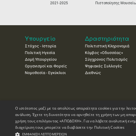
2021-2025
Πιστοποίησης Μουσεί
Υπουργείο
Δραστηριότητα
Στόχος - Ιστορία
Πολιτιστική Κληρονομιά
Πολιτική Ηγεσία
Κόμβος «Οδυσσέας»
Δομή Υπουργείου
Σύγχρονος Πολιτισμός
Οργανισμοί και Φορείς
Ψηφιακές Συλλογές
Νομοθεσία - Εγκύκλιοι
Διεθνώς
Ο ιστότοπος μαζί με τα απολύτως απαραίτητα cookies για την λειτο
ανάλυση. Έχετε τη δυνατότητα να αρνηθείτε τη χρήση των μη απαρ
χρήση τους επιλέγοντας «ΑΠΟΔΟΧΗ». Για να λάβετε αναλυτική ενημ
διαχείριση τους μπορείτε να διαβάσετε την
Πολιτική Cookies
Πνευματικά Δικαιώματα © 1995-2026 Υπουργείο Πολιτισμού
ΕΜΦΆΝΙΣΗ ΛΕΠΤΟΜΕΡΕΙΏΝ