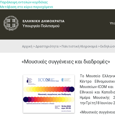
Παράλειψη εντολών κορδέλας
Μετάβαση στο κύριο περιεχόμενο
Υπ
Αρχική
Δραστηριότητα
Πολιτιστική Κληρονομιά
Εκδηλώσ
«Μουσικές συγγένειες και διαδρομές»
​Το Μουσείο Ελλην
Κέντρο Εθνομουσι
Μουσείων-ICOM και
Εθνικού και Καποδι
Ημέρα Μουσικής 2
τηνΤρίτη18 Ιουνίου 2
«Μουσικές συγγένειε