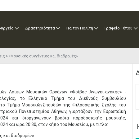
ουργείο
Δραστηριότητα
Για τον Πολίτη
Γραφείο Τύπου
εις
«Μουσικές συγγένειες και διαδρομές»
Δ
ικών Λαϊκών Μουσικών Οργάνων «Φοίβος Ανωγει-ανάκης» -
κολογίας, το Ελληνικό Τμήμα του Διεθνούς Συμβουλίου
 το Τμήμα ΜουσικώνΣπουδών της Φιλοσοφικής Σχολής του
στριακού Πανεπιστημίου Αθηνών, γιορτάζουν την Ευρωπαϊκή
024 και διοργανώνουν βραδιά παραδοσιακής μουσικής,
024 και ώρα 20:30, στον κήπο του Μουσείου, με τίτλο:
ς και διαδρομές»