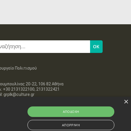
ουργείο Πολιτισμού
ουμπουλίνας 20-22, 106 82 Αθήνα
λ: +30 2131322100, 2131322421
l: grplk@culture.gr
×
ΑΠΟΔΟΧΉ
ΑΠΌΡΡΙΨΗ