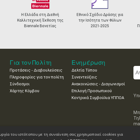
Διεθνή
Εθνικό Σχέδιο Δράσης για
Ελληνικό Σύστημα
θεση της
την Ισότητα των Φύλων
Αναγνώρισης και
ετίας
2021-2025
Πιστοποίησης Μουσείων
Για τον Πολίτη
Ενημέρωση
Προτάσεις - Διαβουλεύσεις
Δελτία Τύπου
Πληροφορίες για τον πολίτη
Συνεντεύξεις
Σύνδεσμοι
Ανακοινώσεις - Διαγωνισμοί
Χάρτης Κόμβου
Επιλογή Προσωπικού
Υπ
Κεντρικά Συμβούλια ΥΠΠΟΑ
Μπ
Τη
mai
υργία του ιστότοπου με τη συναίνεση σας χρησιμοποιεί cookies για