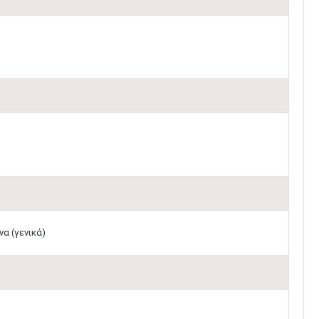
α (γενικά)