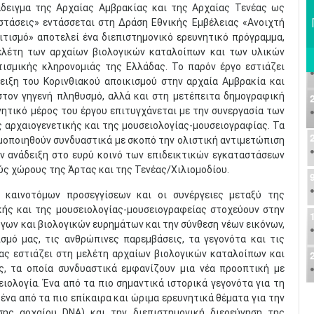
άδειγμα της Αρχαίας Αμβρακίας και της Αρχαίας Τενέας ως
στάσεις» εντάσσεται στη Δράση Εθνικής Εμβέλειας «Ανοιχτή
ιτισμό» αποτελεί ένα διεπιστημονικό ερευνητικό πρόγραμμα,
ελέτη των αρχαίων βιολογικών καταλοίπων και των υλικών
τισμικής κληρονομιάς της Ελλάδας. Το παρόν έργο εστιάζει
ειξη του Κορινθιακού αποικισμού στην αρχαία Αμβρακία και
στον γηγενή πληθυσμό, αλλά και στη μετέπειτα δημογραφική
υνητικό μέρος του έργου επιτυγχάνεται με την συνεργασία των
ς αρχαιογενετικής και της μουσειολογίας-μουσειογραφίας. Τα
μοποιηθούν συνδυαστικά με σκοπό την ολιστική αντιμετώπιση
ν ανάδειξη στο ευρύ κοινό των επιδεικτικών εγκαταστάσεων
ύς χώρους της Άρτας και της Τενέας/Χιλιομοδίου.
ι καινοτόμων προσεγγίσεων και οι συνέργειες μεταξύ της
ικής και της μουσειολογίας-μουσειογραφείας στοχεύουν στην
γων και βιολογικών ευρημάτων και την σύνθεση νέων εικόνων,
σμό μας, τις ανθρώπινες παρεμβάσεις, τα γεγονότα και τις
ας εστιάζει στη μελέτη αρχαίων βιολογικών καταλοίπων και
ς, τα οποία συνδυαστικά εμφανίζουν μια νέα προοπτική με
ιολογία. Ένα από τα πιο σημαντικά ιστορικά γεγονότα για τη
ένα από τα πιο επίκαιρα και ώριμα ερευνητικά θέματα για την
σης αρχαίου DNA) και την διεπιστημονική διερεύνηση της