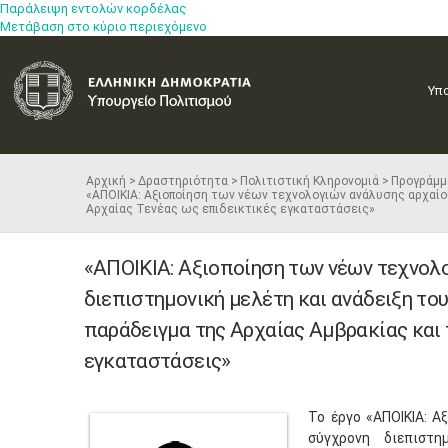
Παράλειψη εντολών κορδέλας
Μετάβαση στο κύριο περιεχόμενο
Υπ
Αρχική
Δραστηριότητα
Πολιτιστική Κληρονομιά
Προγράμμ
«ΑΠΟΙΚΙΑ: Αξιοποίηση των νέων τεχνολογιών ανάλυσης αρχαίου
Αρχαίας Τενέας ως επιδεικτικές εγκαταστάσεις»
«ΑΠΟΙΚΙΑ: Αξιοποίηση των νέων τεχνολ
διεπιστημονική μελέτη και ανάδειξη του
παράδειγμα της Αρχαίας Αμβρακίας και 
εγκαταστάσεις»
Το έργο «ΑΠΟΙΚΙΑ: 
σύγχρονη διεπιστη