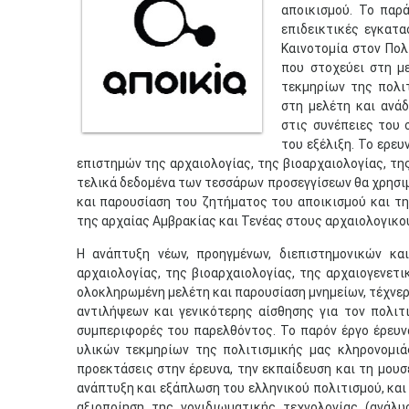
αποικισμού. Το παρ
επιδεικτικές εγκατα
Καινοτομία στον Πολ
που στοχεύει στη μ
τεκμηρίων της πολι
στη μελέτη και ανάδ
στις συνέπειες του 
του εξέλιξη. Το ερε
επιστημών της αρχαιολογίας, της βιοαρχαιολογίας, τη
τελικά δεδομένα των τεσσάρων προσεγγίσεων θα χρησι
και παρουσίαση του ζητήματος του αποικισμού και τη
της αρχαίας Αμβρακίας και Τενέας στους αρχαιολογικο
Η ανάπτυξη νέων, προηγμένων, διεπιστημονικών κα
αρχαιολογίας, της βιοαρχαιολογίας, της αρχαιογενετ
ολοκληρωμένη μελέτη και παρουσίαση μνημείων, τέχνερ
αντιλήψεων και γενικότερης αίσθησης για τον πολιτι
συμπεριφορές του παρελθόντος. Το παρόν έργο έρευν
υλικών τεκμηρίων της πολιτισμικής μας κληρονομιά
προεκτάσεις στην έρευνα, την εκπαίδευση και τη μουσε
ανάπτυξη και εξάπλωση του ελληνικού πολιτισμού, και 
αξιοποίηση της γονιδιωματικής τεχνολογίας (ανάλυ