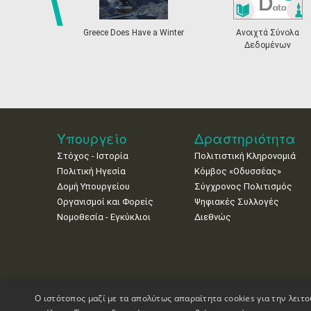
prev
e Does Have a Winter
Ανοιχτά Σύνολα
Η Ελλάδα στη 
Δεδομένων
Καλλιτεχνική Έκ
Biennale Βεν
Υπουργείο
Δραστηριότητα
Στόχος - Ιστορία
Πολιτιστική Κληρονομιά
Πολιτική Ηγεσία
Κόμβος «Οδυσσέας»
Δομή Υπουργείου
Σύγχρονος Πολιτισμός
Οργανισμοί και Φορείς
Ψηφιακές Συλλογές
Νομοθεσία - Εγκύκλιοι
Διεθνώς
Ο ιστότοπος μαζί με τα απολύτως απαραίτητα cookies για την λειτο