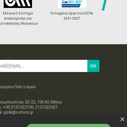
next
Ενταγμένα έργα στο ΕΣΠΑ
«Πολιτιστικά
Κόμβο
2021-2027
Masterplans»
ουργείο Πολιτισμού
ουμπουλίνας 20-22, 106 82 Αθήνα
λ: +30 2131322100, 2131322421
l: grplk@culture.gr
×