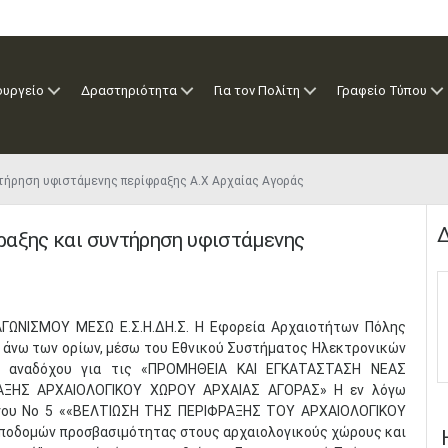
ουργείο
Δραστηριότητα
Για τον Πολίτη
Γραφείο Τύπου
ντήρηση υφιστάμενης περίφραξης Α.Χ Αρχαίας Αγοράς
Δ
ραξης και συντήρηση υφιστάμενης
ΓΩΝΙΣΜΟΥ ΜΕΣΩ Ε.Σ.Η.ΔΗ.Σ. Η Εφορεία Αρχαιοτήτων Πόλης
 άνω των ορίων, μέσω του Εθνικού Συστήματος Ηλεκτρονικών
ογή αναδόχου για τις «ΠΡΟΜΗΘΕΙΑ ΚΑΙ ΕΓΚΑΤΑΣΤΑΣΗ ΝΕΑΣ
ΞΗΣ ΑΡΧΑΙΟΛΟΓΙΚΟΥ ΧΩΡΟΥ ΑΡΧΑΙΑΣ ΑΓΟΡΑΣ» Η εν λόγω
ργου No 5 ««ΒΕΛΤΙΩΣΗ ΤΗΣ ΠΕΡΙΦΡΑΞΗΣ ΤΟΥ ΑΡΧΑΙΟΛΟΓΙΚΟΥ
υποδομών προσβασιμότητας στους αρχαιολογικούς χώρους και