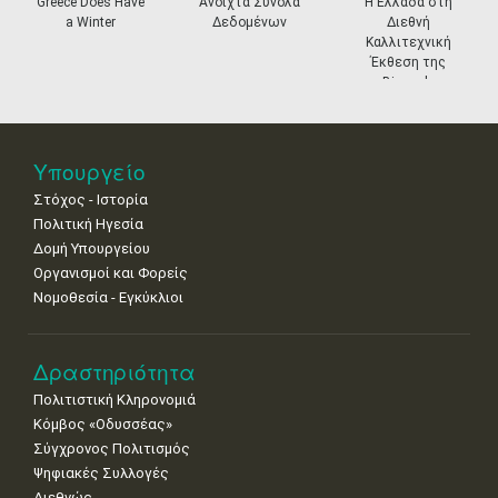
Greece Does Have
Ανοιχτά Σύνολα
Η Ελλάδα στη
a Winter
Δεδομένων
Διεθνή
11
12
13
14
15
16
17
Καλλιτεχνική
•
•
•
•
•
•
•
Έκθεση της
Biennale
18
19
20
21
22
23
24
Βενετίας
•
•
•
•
•
•
•
25
26
27
28
29
30
31
Υπουργείο
•
•
•
•
•
•
•
Στόχος - Ιστορία
Πολιτική Ηγεσία
Δομή Υπουργείου
Οργανισμοί και Φορείς
Νομοθεσία - Εγκύκλιοι
Δραστηριότητα
Πολιτιστική Κληρονομιά
Κόμβος «Οδυσσέας»
Σύγχρονος Πολιτισμός
Ψηφιακές Συλλογές
Διεθνώς