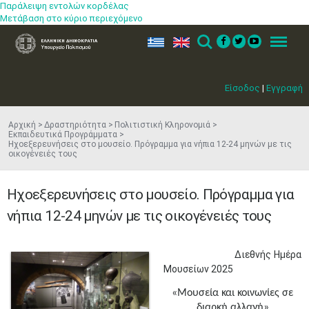
Παράλειψη εντολών κορδέλας
Μετάβαση στο κύριο περιεχόμενο
ελ
en
Search
Menu
Είσοδος
|
Εγγραφή
Αρχική
Δραστηριότητα
Πολιτιστική Κληρονομιά
Εκπαιδευτικά Προγράμματα
Ηχοεξερευνήσεις στο μουσείο. Πρόγραμμα για νήπια 12-24 μηνών με τις
οικογένειές τους
Ηχοεξερευνήσεις στο μουσείο. Πρόγραμμα για
νήπια 12-24 μηνών με τις οικογένειές τους
Διεθνής Ημέρα
Μουσείων 2025
​«Μουσεία και κοινωνίες σε
διαρκή αλλαγή»