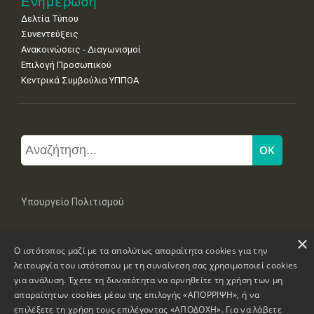
Ενημέρωση
Δελτία Τύπου
Συνεντεύξεις
Ανακοινώσεις - Διαγωνισμοί
Επιλογή Προσωπικού
Κεντρικά Συμβούλια ΥΠΠΟΑ
Υπουργείο Πολιτισμού
×
Μπουμπουλίνας 20-22, 106 82 Αθήνα
Ο ιστότοπος μαζί με τα απολύτως απαραίτητα cookies για την
Τηλ: +30 2131322100, 2131322421
mail: grplk@culture.gr
λειτουργία του ιστότοπου με τη συναίνεση σας χρησιμοποιεί cookies
για ανάλυση. Έχετε τη δυνατότητα να αρνηθείτε τη χρήση των μη
απαραίτητων cookies μέσω της επιλογής «ΑΠΟΡΡΙΨΗ», ή να
επιλέξετε τη χρήση τους επιλέγοντας «ΑΠΟΔΟΧΗ». Για να λάβετε