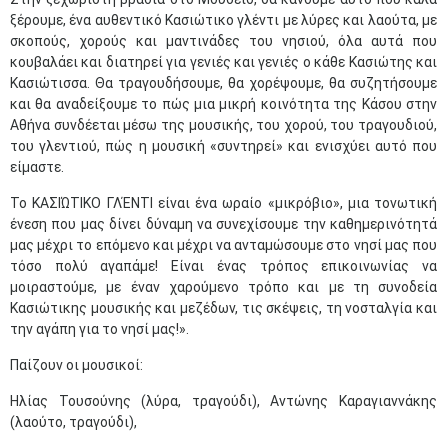
ξέρουμε, ένα αυθεντικό Κασιώτικο γλέντι με λύρες και λαούτα, με
σκοπούς, χορούς και μαντινάδες του νησιού, όλα αυτά που
κουβαλάει και διατηρεί για γενιές και γενιές ο κάθε Κασιώτης και
Κασιώτισσα. Θα τραγουδήσουμε, θα χορέψουμε, θα συζητήσουμε
και θα αναδείξουμε το πώς μια μικρή κοινότητα της Κάσου στην
Αθήνα συνδέεται μέσω της μουσικής, του χορού, του τραγουδιού,
του γλεντιού, πώς η μουσική «συντηρεί» και ενισχύει αυτό που
είμαστε.
Το ΚΑΣΙΏΤΙΚΟ ΓΛΈΝΤΙ είναι ένα ωραίο «μικρόβιο», μια τονωτική
ένεση που μας δίνει δύναμη να συνεχίσουμε την καθημερινότητά
μας μέχρι το επόμενο και μέχρι να ανταμώσουμε στο νησί μας που
τόσο πολύ αγαπάμε! Είναι ένας τρόπος επικοινωνίας να
μοιραστούμε, με έναν χαρούμενο τρόπο και με τη συνοδεία
Κασιώτικης μουσικής και μεζέδων, τις σκέψεις, τη νοσταλγία και
την αγάπη για το νησί μας!».
Παίζουν οι μουσικοί:
Ηλίας Τουσούνης (λύρα, τραγούδι), Αντώνης Καραγιαννάκης
(λαούτο, τραγούδι),