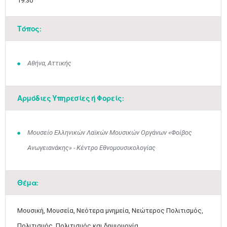
19.30
Τόπος:
Αθήνα, Αττικής
Αρμόδιες Υπηρεσίες ή Φορείς:
Μαϊ
1
2
Μουσείο Ελληνικών Λαϊκών Μουσικών Οργάνων «Φοίβος
•
•
Ανωγειανάκης» - Κέντρο Εθνομουσικολογίας
3
4
5
6
7
8
9
•
•
•
•
•
•
•
Θέμα:
10
11
12
13
14
15
16
•
•
•
•
•
•
•
Μουσική, Μουσεία, Νεότερα μνημεία, Νεώτερος Πολιτισμός,
17
18
19
20
21
22
23
•
•
•
•
•
•
•
•
•
•
•
•
•
Πολιτισμός, Πολιτισμός και δημιουργία